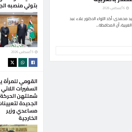
بتولي منصبه الج
6 أغسطس، 2026
د محمدى: أكد اللواء الدكتور علاء عبد
ربية، أن المحافظة...
5 أغسطس، 2026
القومي للمرأة ي
السفيرات اللاتي
شملتهن الحركة
الجديدة لتعيينا
مساعدي وزير
الخارجية
رؤية استراتيجية للدكتورة
هدي ابو شادي تكشف: