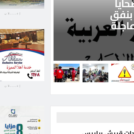
ايا
الليلة..
بنفق
إعـــلان
عاجلة
أيام.. م
لاستكما
بواسطة
هبة حمدى
6 أغسطس، 2026
إعـــلان
ات قريش ببلبيس