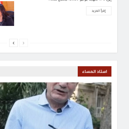
” موطلو شن”: صلاح يحظى بمكانة استثنائية لدى عشاق ا
في تركيا
أكد السفير التركي لدى القاهرة، صالح موطلو شن، أن النجم...
بواسطة
محمد العبادي
6 أغسطس، 2026
استاد الم