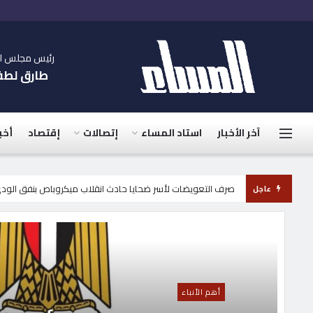
رئيس مجلس الإ
طارق لط
جريدة المساء
آخر الأخبار
استاد المساء
إتصالات
إقتصاد
أخب
الليلة.. محافظة الجيزة تغلق طريق أسوان الزراعي كليا 4 أيام.. من المنيب إلى العياط لاستكمال القطار السريع
عاجل
أهم الأنباء