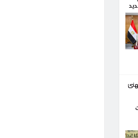
ديد
هنئ
ت