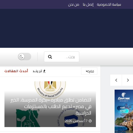
سياسة الخصوصية
إتصل بنا
من نحن
ترينـد
أحدث المقالات
فلترة
التضامن تطلق مبادرة «بكرة المدرسة.. الخير
في مصر» لدعم الطلاب بالمستلزمات
الدراسية
7 أغسطس، 2026