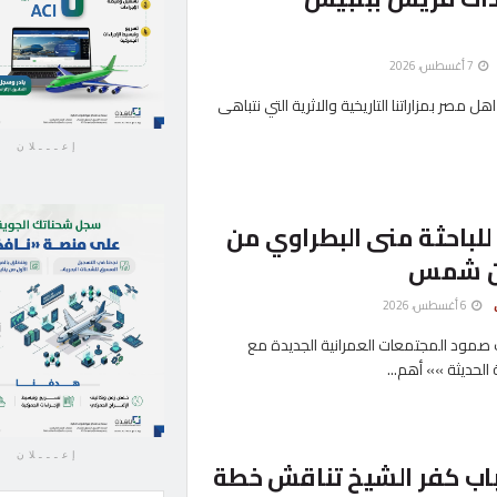
7 أغسطس، 2026
هل مصر بمزاراتنا التاريخية والاثرية التي نتباهى
إعـــلان
للباحثة منى البطراوي من
ين شمس
6 أغسطس، 2026
 صمود المجتمعات العمرانية الجديدة مع
الحديثة »» أهم...
إعـــلان
اب كفر الشيخ تناقش خطة