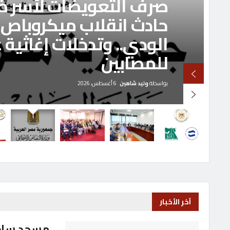
صرف التعويضات لأسر ضح
حادث انقلاب ميكروباص 
الودي.. وتدخلات إغاثية 
للمصابين
بواسطة
وليد شاهين
6 أغسطس، 2026
آخر الأخبار
مسجد ساد