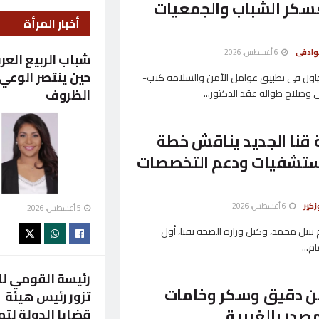
سكر الشباب والجمعيات
أخبار المرأة
شوادفى
6 أغسطس، 2026
شباب الربيع العرب
حين ينتصر الوعي
اون فى تطبيق عوامل الأمن والسلامة كتب-
الظروف
 وصلاح طواله عقد الدكتور...
قنا الجديد يناقش خطة
ستشفيات ودعم التخصصات
زكير
6 أغسطس، 2026
5 أغسطس، 2026
نبيل محمد، وكيل وزارة الصحة بقنا، أول
م...
رئيسة القومي لل
 3.4 طن دقيق وسكر وخامات
تزور رئيس هيئة
صدر بالغربية
قضايا الدولة لته