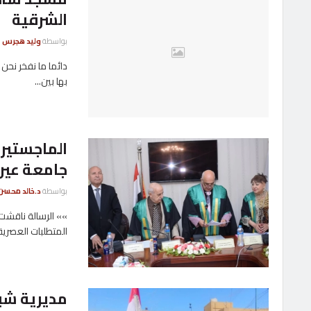
الشرقية
بواسطة
وليد هجرس
دائما ما نفخر نحن ا
بها بين...
الماجستير 
جامعة ع
بواسطة
د.خالد محسن
»» الرسالة ناقشت
المتطلبات العصرية 
مديرية شب