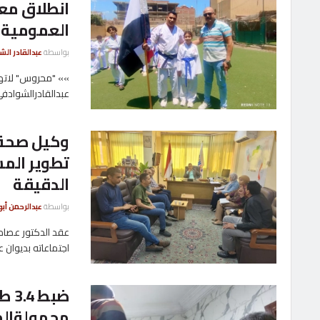
انطلاق مع
العمومية
بواسطة
عبدالقادر ال
»» "محروس" لاته
عبدالقادرالشوادفى
وكيل صحة 
تطوير الم
الدقيقة
بواسطة
عبدالرحمن أبو
عقد الدكتور عصام 
اجتماعاته بديوان عا
ضبط
مجهولةالم