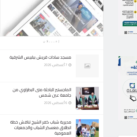
إعـــلان
مسجد سادات قريش ببلبيس الشرقية
7 أغسطس، 2026
الماجستير للباحثة منى البطراوي من
جامعة عين شمس
6 أغسطس، 2026
مديرية شباب كفر الشيخ تناقش خطة
انطلاق معسكر الشباب والجمعيات
العمومية