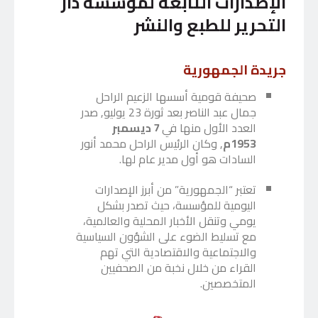
الإصدارات التابعة لمؤسسة دار
التحرير للطبع والنشر
جريدة الجمهورية
صحيفة قومية أسسها الزعيم الراحل
جمال عبد الناصر بعد ثورة 23 يوليو, صدر
العدد الأول منها في
7 ديسمبر
1953م
, وكان الرئيس الراحل محمد أنور
السادات هو أول مدير عام لها.
تعتبر “الجمهورية” من أبرز الإصدارات
اليومية للمؤسسة، حيث تصدر بشكل
يومي وتنقل الأخبار المحلية والعالمية،
مع تسليط الضوء على الشؤون السياسية
والاجتماعية والاقتصادية التي تهم
القراء من خلال نخبة من الصحفيين
المتخصصين.