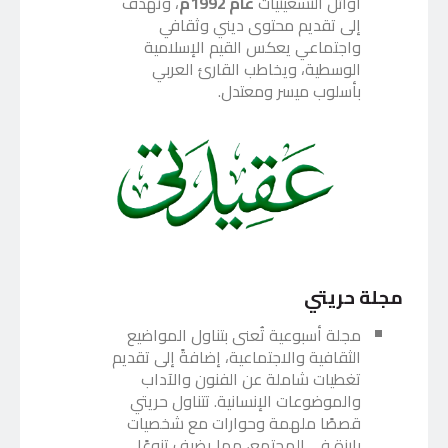
أوائل التسعينيات
عام 1992م
، وتهدف
إلى تقديم محتوى ديني وثقافي
واجتماعي يعكس القيم الإسلامية
الوسطية، ويخاطب القارئ العربي
بأسلوب ميسر ومعتدل.
مجلة حريتي
مجلة أسبوعية تُعنى بتناول المواضيع
الثقافية والاجتماعية، إضافةً إلى تقديم
تغطيات شاملة عن الفنون والآداب
والموضوعات الإنسانية. تتناول حريتي
قصصًا ملهمة وحوارات مع شخصيات
بارزة في المجتمع، مما يضيف تنوعًا