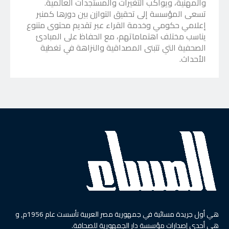
والمهنية، ويواكب التغيرات والمستجدات العالمية.
تسعى المؤسسة إلى تحقيق التوازن بين دورها كمنبر
إعلامي حكومي وخدمة القراء عبر تقديم محتوى متنوع
يناسب مختلف اهتماماتهم، مع الحفاظ على المبادئ
الصحفية التي تتبنى المصداقية والنزاهة في تغطية
الأحداث.
هي أول جريدة مسائية في جمهورية مصر العربية تأسست عام 1956م, و
هي أحدى إصدارات مؤسسة دار الجمهورية للصحافة.