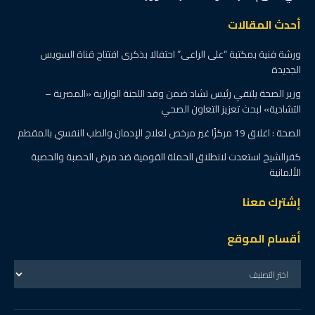
أحدث المقالات
ورشة فنية بمكتبة “على الراعى” احتفالا بذكرى افتتاح قناة السويس
الجديدة
وزير الصحة يلتقي رئيس تشاد ضمن وفد اللجنة الوزارية «المصرية –
التشادية» لبحث تعزيز التعاون الصحي
الصحة : اغلاق 19 مركزًا غير مرخص لعلاج الإدمان والطب النفسي بالمقطم
كفرالشيخ استعدت لانطلاق الحملة القومية ضد مرض الحصبة والحصبة
الألمانية
إشترك معنا
أقسام الموقع