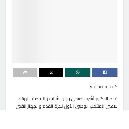
كتب محمد منير
قدم الدكتور أشرف صبحى وزير الشباب والرياضة التهنئة
للاعبى المنتخب الوطنى الأول لكرة القدم والجهاز الفنى
بقيادة كارلوس كيروش بالفوز على السنغال فى المباراة
التى جمعت بينهما اليوم باستاد القاهرة الدولى.