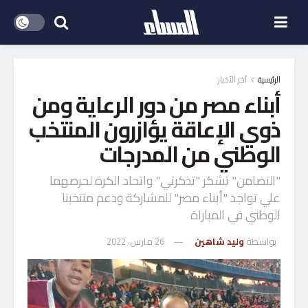
الرئيسية
آخر الأخبار
أبناء مصر من دور الرعاية ومن
ذوي الإعاقة يؤازرون المنتخب
الوطني من المدرجات
"التضامن" تشكر "تذكرتي" واتحاد الكرة لحرصهما
علي تواجد "أبناء مصر" للمشاركة ودعم منتخبنا
الوطني في المباراة
بواسطة
وليد شاهين
26 مارس، 2022