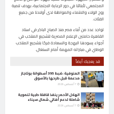
المجتمعي لأبنائنا في دور الرعاية الاجتماعية، بهدف تنمية
روح الولاء والانتماء والمواطنة لدى أولادنا من جميع
الفئات.
تواجد عدد من أبناء مصر منذ الصباح الباكر في استاد
القاهرة حاملين الإعلام المصرية لتشجيع المنتخب في
أجواء يسودها البهجة والسعادة فرحًا بتشجيع المنتخب
الوطني في مباراته المهمة أمام السنغال.
قد يعجبك أيضاً
المنوفية: ضبط 395 أسطوانة بوتاجاز
مدعمة قبل طرحها بالأسوق
7 أغسطس، 2026
الهلال الأحمر ينفذ قافلة طبية تنموية
شاملة لدعم أهالي شمال سيناء
7 أغسطس، 2026