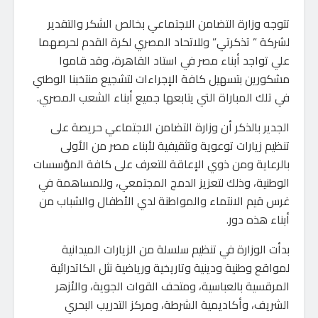
تتوجه وزارة التضامن الاجتماعي بخالص الشكر والتقدير
لشركة ” تذكرتي” وللاتحاد المصري لكرة القدم لحرصهما
علي تواجد أبناء مصر في استاد القاهرة، وقد قاموا
مشكورين بتسهيل كافة الإجراءات لتشجيع منتخبنا الوطني
في تلك المباراة التي يتابعها جميع أبناء الشعب المصري.
الجدير بالذكر أن وزارة التضامن الاجتماعي حريصة على
تنظيم زيارات توعوية وتثقيفية لأبناء مصر من الأولى
بالرعاية ومن ذوي الإعاقة للتعرف على كافة المؤسسات
الوطنية، وذلك لتعزيز الدمج المجتمعي، وللمساهمة في
غرس قيم الانتماء والمواطنة لدي الأطفال والشباب من
أبناء هذه دور.
بدأت الوزارة في تنظيم سلسلة من الزيارات الميدانية
لمواقع وطنية ودينية وتاريخية ورياضية نثل الكاتدرائية
المرقسية بالعباسية، ومتحف القوات الجوية، والأزهر
الشريف، وأكاديمية الشرطة، ومركز التدريب البحري