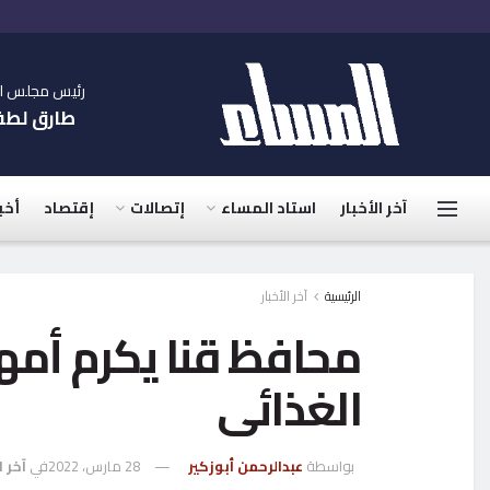
رئيس مجلس الإ
طارق لط
آخر الأخبار
استاد المساء
إتصالات
إقتصاد
أخب
الرئيسية
آخر الأخبار
محافظ قنا يكرم أمه
الغذائى
بواسطة
عبدالرحمن أبوزكير
28 مارس، 2022
في
آخر ا