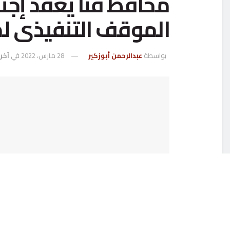
محافظ قنا يعقد إجتم
الموقف التنفيذى ل
بواسطة
عبدالرحمن أبوزكير
28 مارس، 2022
في
آخر 