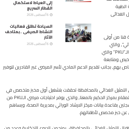
إلى العياط لاستكمال
الطبية
القطار السريع
 الغذائى
6 أغسطس، 2026
السياحة تطلق فعاليات
النشاط الصيفى ..بمتاحف
قنا من أولى
الآثار
ي”, والتي
6 أغسطس، 2026
تستهدف الأطفال في قنا وجنوب الصعيد من مرضى الـ”PKU” والتي
شخيص ومتابعة
اص بهم, بجانب تقديم الدعم المادي لأسر المرضى غير القادرين لتوفير
ضى التمثيل الغذائي بالمحافظة تحققت بتشغيل أول مخبز متخصص في
الصعيد يحمي الأطفال من التأخر الذهني والبدني, والمقام بمركز الحكيم بالمعنا, والذى يوفر احتياجات مرضي الـPKU من
لين بقاعدة بيانات مركز الارشاد الوراثي بمديرية الصحة، ويساهم
ن عن خبز مخصص لأطفالهم.
كرم محافظ قنا 5 من امهات اطفال التمثيل الغذائى بالمحافظة، بمنحهن الدروع التذكارية وعدد من