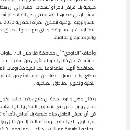
طبيعية بلا أعراض تأخر أو تشنجات، مشيرا إلي أن هذ
تعيش ازهى عصورها الذهبية فى ظل القيادة الرشيدة 
الاس
الامتيازات غير المسبوقة، والتى مهدت لها الطريق 
والاجتماعية والثقافية.
وأضاف “الدا
تم تنفيذها من خلال المرحلة الأولى من مبادرة حياة 
المحافظة أنهت استعدادها لبدء تنفيذ مشروعات المرح
مطلع يوليو المقبل . فضلا عن تنفيذ الكثير من المشر
التحتية وتطوير المناطق الصناعية .
و قال وكيل وزارة الصحة ان علاج هذه الحالات يكون
غذائى ولبن خاص مع التشخيص المبكر واتباع التعليم
فى أن يعيش الطفل حياه طبيعية بلا أعراض تأخر أو ت
يتم تداول اللبن الخاص بهذه الحالات إلا من خلال وزار
الرضاعه الطبيعية مع اللبن الصناعى, كما وجه الشكر