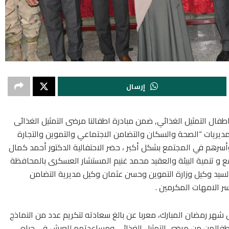
إرسال
لداودى محافظ قنا 5 من أمهات اطفال التمثيل الغذائي, ضمن مبادرة اطفالنا مرضى التمثيل الغذائى
 و مديريات “الصحة والسكان والتضامن الاجتماعي والتموين والتجارة
وأسرهم في المجتمع بشكل أكبر ، حضر الاحتفالية الدكتور أحمد كمال
و تنمية البيئة والعقيد محمد غنيم المستشار العسكرى بالمحافظة
لسيد وكيل وزارة التموين وحسن عثمان وكيل مديرية التضامن
ر الامهات المكرمين .
شهر رمضان المبارك، معربا عن بالغ سعادته لتكريم عدد من النماذج
أطفالهن من مرضى التمثيل الغذائى ومساعدتهم للعيش فى حياه