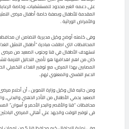
على دعمه الغير محدود للمستشفيات، وخاصة الرعاية 
المقدمة للأطفال وبصفة خاصة أطفال مرضى التمثيل
والأمراض الوراثية .
وفى كلمته أوضح وكيل مديرية التضامن ان محافظة 
المحافظات التي اطلقت مبادرة “أطفال التمثيل الغذائ
كان من اهم اهدافها هو تأمين التحاليل اللازمة لت
المصابين بهذا المرض، مع توفير الغذاء التكميلي الخ
الدعم النفسي والمعنوي لهم..
ومن جانبه قال وكيل وزارة التموين ، أن أحلام مر
محافظات “قنا والأقصر والبحر الأحمر و أسوان” المسج
فى توفير الوقت والجهد علي أهالي المرضي الباحثي
وفى نهاية الاحتفال 