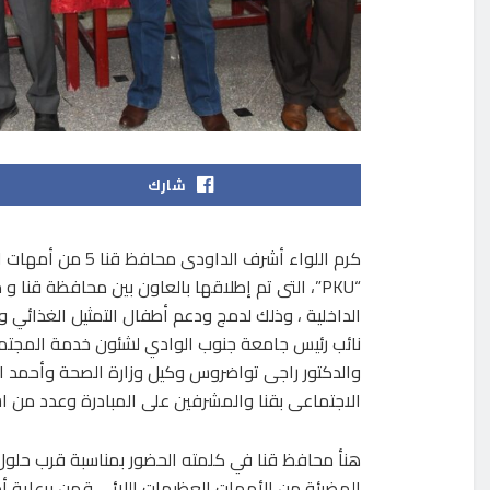
شارك
كرم اللواء أشرف ا
“PKU”، التى تم إطلاقها بالعاون بين محافظة قنا
الداخلية ، وذلك لدمج ودعم أطفال التمثيل الغذائي 
نائب رئيس جامعة جنوب الوادي لشئون خدمة المجتمع 
والدكتور راجى تواضروس وكيل وزارة الصحة وأحمد ا
الاجتماعى بقنا والمشرفين على المبادرة وعدد من اس
هنأ محافظ قنا في كلمته الحضور بمناسبة قرب حلول 
المضيئة من الأمهات العظيمات اللائى قمن برعاية 