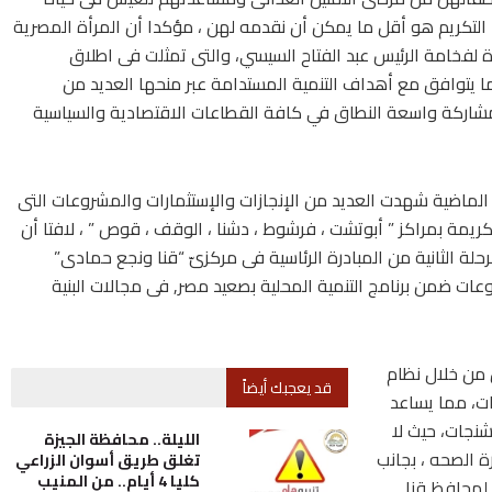
ا التكريم هو أقل ما يمكن أن نقدمه لهن ، مؤكدا أن المرأة المصرية
لفخامة الرئيس عبد الفتاح السيسي، والتى تمثلت فى اطلاق
تراتيجية الوطنية لتمكينِ المرأة المصرية 2030 بما يتوافق مع أهداف التنمية المستدامة عبر منحها العديد من
لمشاركة واسعة النطاق في كافة القطاعات الاقتصادية والسياسية
ودي” أن محافظة قنا خلال الـ 7 سنوات الماضية شهدت العديد من الإنجازات والإستثمارات والمشروعات التى
كريمة بمراكز ” أبوتشت ، فرشوط ، دشنا ، الوقف ، قوص ” ، لافتا أن
لة الثانية من المبادرة الرئاسية فى مركزىّ “قنا ونجع حمادى”
وعات ضمن برنامج التنمية المحلية بصعيد مصر, فى مجالات البنية
 من خلال نظام
قد يعجبك أيضاً
ات، مما يساعد
شنجات، حيث لا
الليلة.. محافظة الجيزة
ة الصحه ، بجانب
تغلق طريق أسوان الزراعي
كليا 4 أيام.. من المنيب
 لمحافظ قنا