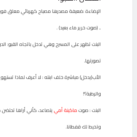
الإضاءة :ضعيفة مصدرها مصباح كهربائي معلق فوق ا
.. (صوت خرير ماء بعيد) .
البنت تظهر على المسرح وهي تدخل باتجاه القبو: الد
تصورتها.
الأب(يدخل) مباشرة خلف ابنته : لا أعرف لماذا تسته
والرطبة؟!
البنت : صوت
ماكينة أمي
يتصاعد، كأني أراها تحتضن ما
وتخيط لك قفطانا.