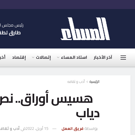
رئيس مجلس الإ
طارق لط
آخر الأخبار
استاد المساء
إتصالات
إقتصاد
أخب
الرئيسية
أدب و ثقافه
هسيس أوراق.. نص 
دياب
بواسطة
فريق العمل
15 أبريل، 2022
في
أدب و ثقاف