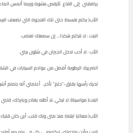
يرافقني إلى القاع لأرقص بنشوة وربما ألمس الماء 
الأب( يكلم نفسه): حتى تلك الفجوة التي تضعف البيت
البنت : لا تتكلم هكذا… إن سمعتك تغضب.
الأب : لا أحب تدخل الجيران في شئون بيتي.
الضريرة: الرطوبة أفضل من عوادم السيارات في الشار
تحرك رأسها بقلق-“حلم” تأخر.. أعلمتي أنه يلملم أ
البنت( مواسية): لا تبكي ،لا أظنه يغادر ويتركك، قلبي 
الأب( معاتبا ابنته): منذ متى ولك قلب، أين كان قلبك
البيت وأنت وإخوتك، تركتموني، كل في بيته مع أولاد