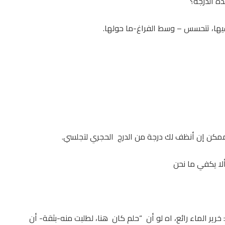
ذه الدرجة؟
عيها، تتحسس – وسط الفراغ-ما حولها.
الممكن إن أنظف لك درجة من الدرج الحجري لتجلسي.
ألا يكفي ما نحن
رير الماء رائع، اه لو أن “حلم كان هنا، لطلبت منه-بثقة- أن