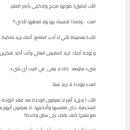
الأب (بضيق): صوتها مزعج وتذكرني بأيام الفقر.
البنت : ولماذا تتمسك بها ولا تعطيها لأختي؟!
الأب( بعصبية): لأني لا أحب الطمع، أختك تريد ماكينة 
و زوجة أخيك تريد المفرش الغالي وأنت أكيد تفكرين
شيء ماوبعد ذلك لا يبقى في البيت أي شيء.
البنت( بتودد): لا نريد شيئا.
الأب ( بحزن): أنتم لا تعرفون الوحدة بعد فقد الزوجة، ا
الشخصية، حتى ملابسها وأحذيتها.. لا يعرفون أنهم
مع نشيج) كيف يقف على ساق واحدة!!