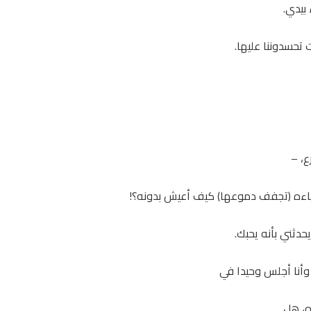
بيدي.
 تحسدوننا عليها.
ع، –
شياءه (تجفف دموعها) كيف أعيش بدونه؟!
يحدثني بأنه يحبك.
 وأنا أجلس وحيدا في
ه، هل