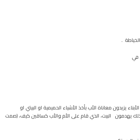
الخياطة .
 في
لأبناء يزيدون معاناة الأب بأخذ الأشياء الحميمية او البيتي او
 بذلك يهدمون البيت، الذي قام على الأم والأب كساقين كيف، (صمت