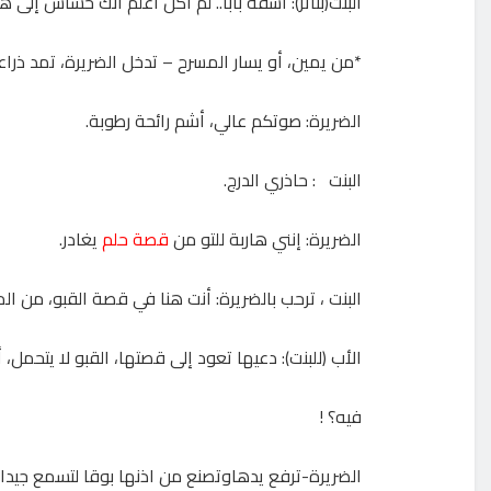
البنت(بتأثر): آسفة بابا.. لم أكن أعلم أنك حساس إلى ه
*من يمين، أو يسار المسرح – تدخل الضريرة، تمد ذرا
الضريرة: صوتكم عالي، أشم رائحة رطوبة.
البنت : حاذري الدرج.
الضريرة: إنني هاربة للتو من
قصة حلم
يغادر.
البنت ، ترحب بالضريرة: أنت هنا في قصة القبو، من 
الأب (للبنت): دعيها تعود إلى قصتها، القبو لا يتحمل، 
فيه؟ !
الضريرة-ترفع يدهاوتصنع من اذنها بوقا لتسمع جيدا: خ