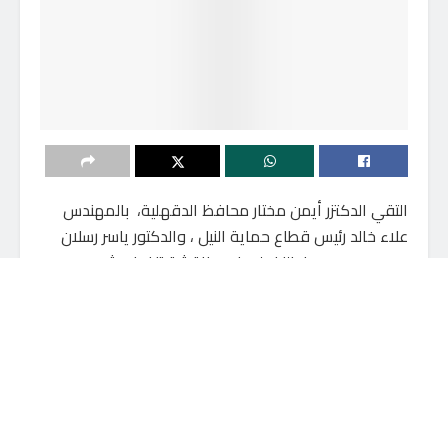
التقي الدكتزر أيمن مختار محافظ الدقهلية، بالمهندس
علاء خالد رئيس قطاع حماية النيل ، والدكتور ياسر رسلان
مدير معهد بحوث النيل لبحث ومناقشة تنفيذ مشروع
المحور المروري الجديد علي النيل امتداد المشاية السفلية
بالمنصورة وذلك بحضور المهندس مجدي الشحات وكيل
وزارة الري بالدقهلية
أشار ” مختار ” الي أن المحور المروري الجديد يمتد من خلف
مكتبة مصر العامة و حتي مقابر قولنجيل بطول 2,100
كيلو متر بعرض 10,5 متر بواقع 3 حارات مرورية وممشي