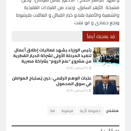
مشيخة الأزهر السابق، وعدد من القيادات التنفيذية
والشعبية والأمنية بقنا،و كبار القبائل و العائلات بفرشوط
ونجع حمادى و ابو تشت
قد يعجبك أيضاً
رئيس الوزراء يشهد فعاليات إطلاق أعمال
تنفيذ المرحلة الأولى لشركة الديار القطرية
من مشروع “علم الروم” بشراكة مصرية
9 أغسطس، 2026
عتبات الوهم الرقمي: حين يُستباح المواطن
في سوق المحمول
9 أغسطس، 2026
هاشتاج:
خصومة ثأرية
فرشوط
قنا