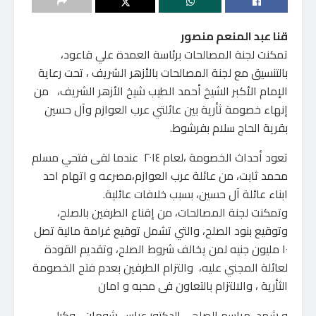
قنا عبد المنعم منصور
تمكنت لجنة المصالحات برئاسة العمدة علي قاعود،
بالتنسيق مع لجنة المصالحات بالأزهر الشريف ، تحت رعاية
الإمام الأكبر الشيخ أحمد الطيب شيخ الأزهر الشريف، من
إنهاء خصومة ثأرية بين عائلتي عرب العوازم وآل حسين
بقرية الحاج سلام بفرشوط.
تعود أحداث الخصومة ،لعام ٢٠١٤ عندما لقى فتحي مسلم
محمد ثابت، من عائلة عرب العوازم،مصرعه و اتهام احد
ابناء عائلة آل حسين، بسبب خلافات عائلية.
وتمكنت لجنة المصالحات، من إقناع الطرفين بالصلح،
وتوقيع بنود الصلح، والتي تشمل توقيع غرامة مالية تصل
١٠ مليون جنيه لمن يخالف شروط الصلح، وتقديم القودة
لعائلة المجني عليه، والتزام الطرفين بعدم فتح الخصومة
الثأرية ، والالتزام بالتعاون فى محبه و امان
و شهد مراسم الصلح ، الدكتور عباس شومان، وكيل