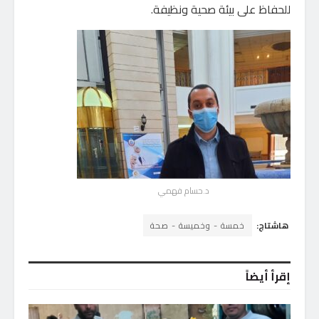
للحفاظ على بيئة صحية ونظيفة.
د.حسام فهمي
هاشتاج:
خمسة - وخميسة - صحة
إقرأ أيضاً