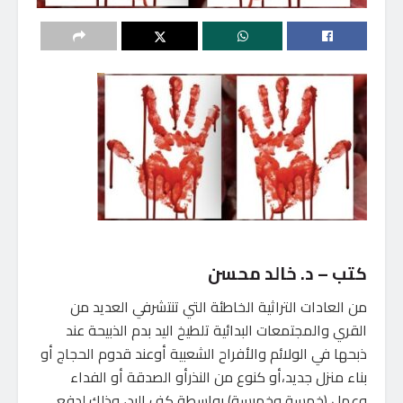
كتب – د. خالد محسن
من العادات التراثية الخاطئة التي تنتشرفي العديد من
القري والمجتمعات البدائية تلطيخ اليد بدم الذبيحة عند
ذبحها في الولائم والأفراح الشعبية أوعند قدوم الحجاج أو
بناء منزل جديد،أو كنوع من النذرأو الصدقة أو الفداء
وعمل (خمسة وخميسة) بواسطة كف اليد، وذلك لدفع