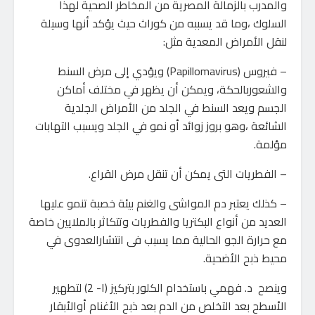
والمدرب بالزمالة المصرية من المخاطر الصحية لهذا
السلوك ،وما قد يسببه من كوراث حيث يؤكد أنها وسيلة
لنقل الأمراض المعدية مثل:
– فيروس (Papillomavirus) ويؤدي إلى مرض السنط
والشعوربالحكة، ويمكن أن يظهر في مختلف أماكن
الجسم ويعد السنط في الجلد من الأمراض الجلدية
الشائعة ،وهو بروز زوائد أو نمو في الجلد ويسبب التهابات
مؤلمة.
– الفطريات التى يمكن أن تنقل مرض القراع.
– كذلك يعتبر دم المواشى والغنم بيئة خصبة تنمو عليها
العديد من أنواع البكتريا والفطريات وتتكاثر بالملايين خاصة
مع حرارة الجو الحالية مما يسبب فى انتشارالعدوى في
محيط ذبح الأضحية.
وينصح د. فهمي باستخدام الكلور بتركيز (١- 2) لتطهير
الأسطح بعد التخلص من الدم بعد ذبح الأغنام أوالأبقار