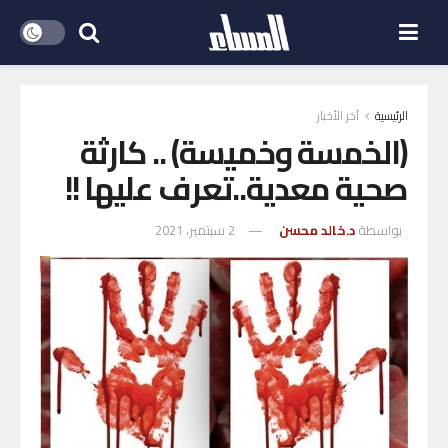
الرئيسية
آخر الأخبار
(الخمسة وخميسة) .. كارثة
صحية معدية..تعرف عليها !!
بواسطة
د.خالد محسن
2 سبتمبر، 2021