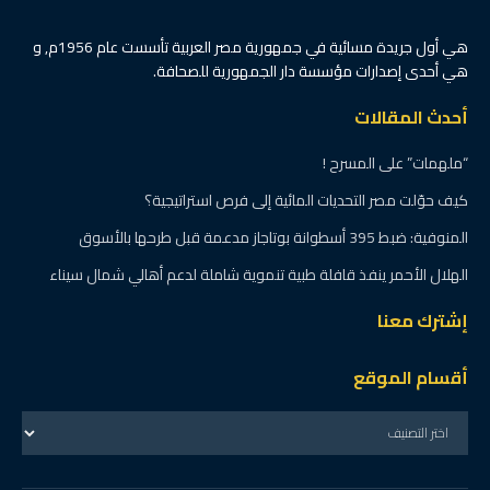
هي أول جريدة مسائية في جمهورية مصر العربية تأسست عام 1956م, و
هي أحدى إصدارات مؤسسة دار الجمهورية للصحافة.
أحدث المقالات
“ملهمات” على المسرح !
كيف حوّلت مصر التحديات المائية إلى فرص استراتيجية؟
المنوفية: ضبط 395 أسطوانة بوتاجاز مدعمة قبل طرحها بالأسوق
الهلال الأحمر ينفذ قافلة طبية تنموية شاملة لدعم أهالي شمال سيناء
إشترك معنا
أقسام الموقع