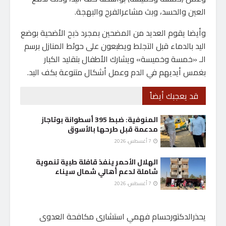
العين والحسد، وبث مشاعرالفرح والبهجة.
وأيضا يقوم العديد من المضحين بمجرد ذبح الأضحية بوضع
اليد بالدماء قبل التجلط ويطبعون على حوئط المنازل برسم
الـ «خمسة وخميسة» ويشارك الأطفال بتقليد الكبار
بغمس أيديهم في الدم وعمل أشكال متنوعة بكف اليد.
قد يعجبك أيضاً
المنوفية: ضبط 395 أسطوانة بوتاجاز
مدعمة قبل طرحها بالأسوق
7 أغسطس، 2026
الهلال الأحمر ينفذ قافلة طبية تنموية
شاملة لدعم أهالي شمال سيناء
7 أغسطس، 2026
يحذرالدكتورحسام فهمي استشارى مكافحة العدوى