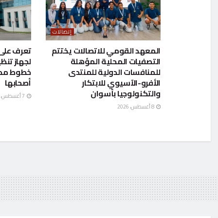
إتصالات
المعهد القومي للاتصالات يختتم
تعرف على
التصفيات المحلية المؤهلة
لجهاز تنظ
للمنافسات الدولية للمنتدى
خطوط محم
الأفرو-الآسيوي للابتكار
أصحابها
والتكنولوجيا بأسوان
7 أغسطس، 2026
8 أغسطس، 2026