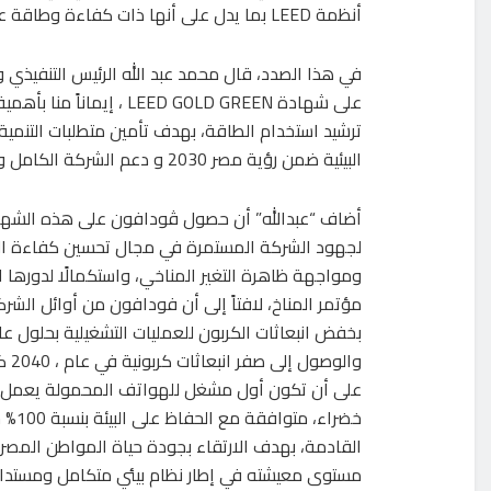
أنظمة LEED بما يدل على أنها ذات كفاءة وطاقة عالية.
في هذا الصدد، قال محمد عبد الله الرئيس التنفيذ
على شهادة ED GOLD GREEN
ترشيد استخدام الطاقة، بهدف تأمين متطلبات التنمية 
البيئية ضمن رؤية مصر 2030 و دعم الشركة الكامل والمستمر للاستراتيجية الوطنية لتغير المناخ .”2050
أضاف “عبدالله” أن حصول ڤودافون على هذه الشهادة
لجهود الشركة المستمرة في مجال تحسين كفاءة ال
ومواجهة ظاهرة التغير المناخي، واستكمالًا لدورها 
مؤتمر المناخ، لافتاً إلى أن فودافون من أوائل الشرك
والوصو
على أن تكون أول مشغل للهواتف المحمولة يعمل بت
خضراء، متو
القادمة، بهدف الارتقاء بجودة حياة المواطن المص
مستوى معيشته في إطار نظام بيئي متكامل ومستدام