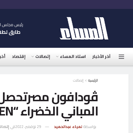
رئيس مجلس الإ
طارق لط
آخر الأخبار
استاد المساء
إتصالات
إقتصاد
أخب
الرئيسية
إتصالات
ڤودافون مصرتحصل 
المباني الخضراء “LEED GOLD GREEN”
بواسطة
لمياء عبدالحميد
29 نوفمبر، 2022
في
إتصال