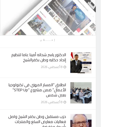
إعـــلان
الدكتور ياسر شحاته أمينا عاما لتنظيم
إتحاد حكايه وطن بكفرالشيخ
8 أغسطس، 2026
انطلاق “المسار المهني في تكنولوجيا
الأعمال” ضمن مشروع “STEP Up”
بعين شمس
8 أغسطس، 2026
حزب مستقبل وطن بكفر الشيخ واصل
فعاليات معارض السلع والمنتجات
بأسعار مخفضة