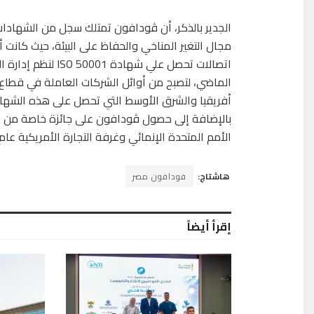
الجدير بالذكر، أن ڤودافون تمتلك سجل من الشهادات
مجال التغير المناخي والحفاظ على البيئة، حيث كانت
اتصالات تحصل علي شهادة 0001
الماضي، لتصبح من أوائل الشركات العاملة في قطاع 
أفريقيا والشرق الأوسط التي تحصل على هذه الشهاد
بالإضافة إلى حصول ڤودافون على جائزة خاصة من مبا
الأمم المتحدة الإنمائي وغرفة التجارة الأمريكية عام 2018، لقيامها بتنفيذ مشروع لتخفيض استهلاك الكهرباء
هاشتاج:
فودافون مصر
إقرأ أيضاً