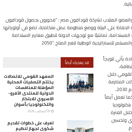
ي والعضو المنتدب لشركة ڤودافون مصر : “فخورون بحصول ڤودافون
LE ، إيماناً منا بأهمية الحفاظ على البيئة ووضع منظومة عمل متكاملة، تضع في أولوياتها
المستدامة، تماشيًا مع توجهات الدولة لتطبيق معايير الاستدامة
 يأتي تتويجاً
قد يعجبك أيضاً
طاقة،
القومي خلال
المعهد القومي للاتصالات
ات الملتزمة
يختتم التصفيات المحلية
المؤهلة للمنافسات
بخفض انبعاثات الكربون للعمليات التشغيلية بحلول عام 2030،
الدولية للمنتدى الأفرو-
ل إلى صفر انبعاثات كربونية في عام ، 2040 كما تعمل أيضاً
الآسيوي للابتكار
كنولوجيا
والتكنولوجيا بأسوان
افقة مع الحفاظ على البيئة بنسبة 100% خلال الفترة
8 أغسطس، 2026
ري وتحسين
تعرف على خطوات تقديم
.
شكوى لجهاز تنظيم