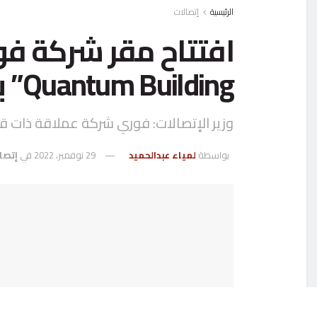
الرئيسية
إتصالات
Quantum Building” بالقرية الذكية
وزير الإتصالات: فوري شركة عملاقة ذات 
بواسطة
لمياء عبدالحميد
29 نوفمبر، 2022
في
إتصا