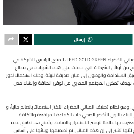
إرسال
حصلت “ڤودافون مصر” على شهادة نظام تصنيف المباني الخضراء LEED GOLD GREEN، للمبنى الرئيسي للشركة في
لتصبح من أوائل الشركات التي حصلت على هذه الشهادة في قطاع
تطبيقها لأنظمة LEED من أجل تحقيق الاستدامة والوصول إلى مبان صديقة للبيئة. وذلك استكمالًا لدور
ية، بهدف تمكين المجتمع المصري من توفير الطاقة وإنشاء مدن
صميم البيئي، وهو نظام تصنيف المباني الخضراء الأكثر استعمالاً بالعالم حالياً، و
ل أنواع البناء تقريبًا، إذ يمنح نظام LEED إطار للبناء باللون الأخضر الصحي ذات الكفاءة المرتفعة والتكلفة
 و شهادة LEED هي شهادة معترف بها عالميًا لتوفير الاستمرار والقيادة. وتُمنح بعد تطبيق عدة
 لأنها تشير إلى إن هذه المباني تم تصميمها وبنائها على أساس