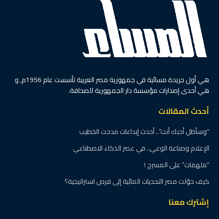
الرئيسية
إتصالات
البريد المصري يعلن عن الفائز
الثالث بجائزة “المليون جنيه”
بواسطة
لمياء عبدالحميد
25 يناير، 2023