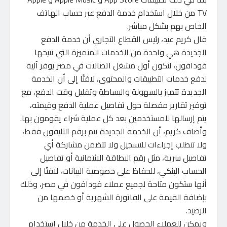
TV من خلال استخدام خدمة الدفع عبر حساب الهاتف
الخاص بهم بشكل مباشر.
قال كريم عيد، رئيس القطاع التجاري أن خدمة الدفع
الجديدة هي واحدة من الخدمات المتميزة التي تتيحها
فودافون، لتكون أول مشغل اتصالات في مصر يوفر آلية
لدفع خدمات التطبيقات والمحتوى، لافتًا إلى أن الخدمة
الجديدة تتميز بالسهولة والبساطة وتقليل وقت الدفع، مع
توفير تقارير مفصلة حول تفاصيل عملية الدفع وقيمته،
يتم إرسالها للمستخدمين بعد كل عملية شراء يقومون بها.
وأضاف كريم، أن الخدمة الجديدة تتم برقم التليفون فقط،
ولا تتطلب إجراءات للتسجيل ولا تتضمن مشاركة أي
تفاصيل سرية، مثل رقم البطاقة الائتمانية أو تفاصيل
الحساب البنكي، للحفاظ على خصوصية البيانات، لافتًا إلى
أنها ستكون متاحة لجميع عملاء فودافون في مصر، وذلك
بإضافة القيمة على الفاتورة الشهرية أو خصمها من
الرصيد.
ويمكن للعملاء الحصول على الخدمة من خلال استخدام