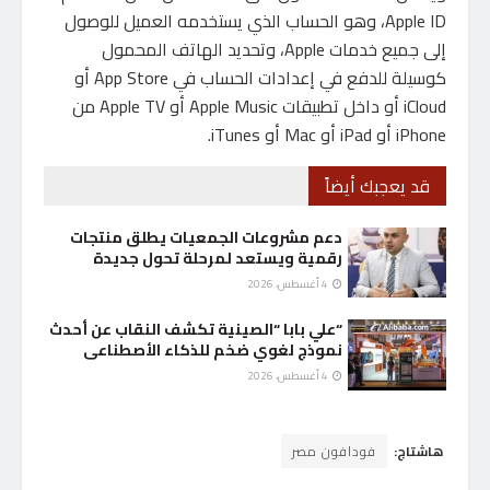
Apple ID، وهو الحساب الذي يستخدمه العميل للوصول
إلى جميع خدمات Apple، وتحديد الهاتف المحمول
كوسيلة للدفع في إعدادات الحساب في App Store أو
iCloud أو داخل تطبيقات Apple Music أو Apple TV من
iPhone أو iPad أو Mac أو iTunes.
قد يعجبك أيضاً
دعم مشروعات الجمعيات يطلق منتجات
رقمية ويستعد لمرحلة تحول جديدة
4 أغسطس، 2026
“علي بابا “الصينية تكشف النقاب عن أحدث
نموذج لغوي ضخم للذكاء الأصطناعى
4 أغسطس، 2026
هاشتاج:
فودافون مصر