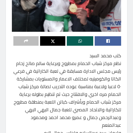
كتب محمد السيد
نظم مركز شباب الحمام بمطروح وبرعاية سالم صالح زحام
رئيس مجلس الادارة مسابقة في لعبة الكاراتية في فرعي
الكاتا والكوميتيه لمختلف الاعمار والمستويات بمشاركة
٥٠ لاعبا ولاعبة بمناسبة عوده التدريب لصالة مركز شباب
الحمام مره اخري والافتتاح حيث تم تنظيم بطوله برعاية
مركز شباب الحمام وبأشراف كباتن اللعبة بمنطقة مطروح
للكاراتية والاتحاد المصري للعبة جمال البهي البهي
وعبدالرحمن جمال و عمرو محمد احمد ومحمود
عبدالمنعم
وايمان سيد عبدالسلام وإيناس جمال البهي