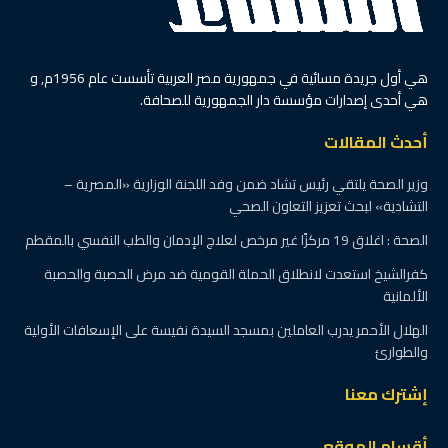
هي أول جريدة مسائية في جمهورية مصر العربية تأسست عام 1956م, و
هي أحدى إصدارات مؤسسة دار الجمهورية للصحافة.
أحدث المقالات
وزير الصحة يلتقي رئيس تشاد ضمن وفد اللجنة الوزارية «المصرية –
التشادية» لبحث تعزيز التعاون الصحي
الصحة : اغلاق 19 مركزًا غير مرخص لعلاج الإدمان والطب النفسي بالمقطم
كفرالشيخ استعدت لانطلاق الحملة القومية ضد مرض الحصبة والحصبة
الألمانية
الهلال الأحمر يدرب العاملين بمسجد السيدة نفيسة على الإسعافات الأولية
والطوارئ
إشترك معنا
أقسام الموقع