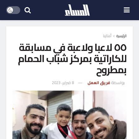
الرئيسية
أهالينا
٥٥ لاعبا ولاعبة في مسابقة
للكاراتية بمركز شباب الحمام
بمطروح
بواسطة
فريق العمل
8 فبراير، 2023