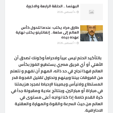
البهنسا .. الحلقة الرابعة والاخيرة
4 أغسطس، 2026
طارق مراد يكتب: عندما تتحول كأس
العالم إلى سلعة.. إنفانتينو يكتب نهاية
عهده بيده
1 أغسطس، 2026
بالتأكيد الحلم ليس عيباً ولاحراماً وكونك تصدق أن
الأهلي أو أي فريق مصري يستطيع الفوز بكأس
العالم فهذا نجاح في حد ذاته، المهم أن نفهم و نتعلم
من الفروقات بيننا وبينهم ونحاول تقليل الفجوة قدر
المستطاع ولانيأس ويصيبنا الإحباط لمجرد هزيمتنا
في مباراة أو مباراتين، وبنتائج عادية ومقبولة جداً في
كرة القدم خاصة إذا كنا نواجه أعلى مستوى في
العالم من حيث السرعة والقوة والمهارة والعقلية
الاحترافية.