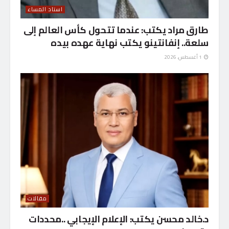
استاد المساء
طارق مراد يكتب: عندما تتحول كأس العالم إلى
سلعة.. إنفانتينو يكتب نهاية عهده بيده
1 أغسطس، 2026
مقالات
د.خالد محسن يكتب: الإعلام الإيجابي ..محددات