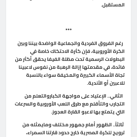
المستقبل.
***
رغم الفروق الفردية والجماعية الواضحة بيننا وبين
الكرة الأوروبية، فإن كثرة الاحتكاك خاصة في
البطولات الرسمية تحت مظلة الفيفا يحقق أكثر من
فائدة، في مقدمتها إزالة الرهبة من نفوس لاعبينا
تجاة الأسماء الكبيرة والمخيفة سواء بالنسبة
للاعبين أو الأندية.
الثاني.. الإعتياد على مواجهة الكباروالتعلم من
التجارب والتأقلم مع طرق اللعب الأوروبية والسرعات
التي يتمتع بها لاعبو القارة العجوز.
ثالثاً.. الظهور أمام جمهور مختلف ومايمثله من
ترويج للكرة المصرية خارج حدود قارتنا السمراء،