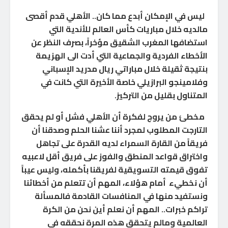
ليس في الإمكان أبدع مما كان.. الأهلي قدم أقصى
مالديه خلال مباريات كأس العالم للأندية التي
استضافها المغرب الشقيق مؤخراً، بصرف النظر عن
الأخطاء الفردية والجماعية التي أدت الى الهزيمة
بنتيجة ثقيلة خلال مباراتي ريال مدريد الإسباني
وفلامينجو البرازيلي خاصة الأخيرة التي كانت في
المتناول بقليل من التركيز.
مخطئ من يروج لفكرة أن الأهلي فشل أو لم يحقق
التارجت المطلوب لمجرد أننا عشنا الحلم وصدقنا أن
فريقاً من القارة السمراء لديه القدرة على تجاهل
واختراق قواعد المنطق والفوز على فريق أقل لاعبيه
تفوق قيمته التسويقية لفريقنا بأكمله، وليس عيباً
أن نخطيء أمام هؤلاء، المهم أن تتعلم من أخطائنا
ونستفيد منها في المنافسات القادمة فالمسألة
تراكم خبرات.. المهم أن نعلم أين نحن من الكرة
العالمية ومالم يتحقق هذه المرة نحققه في