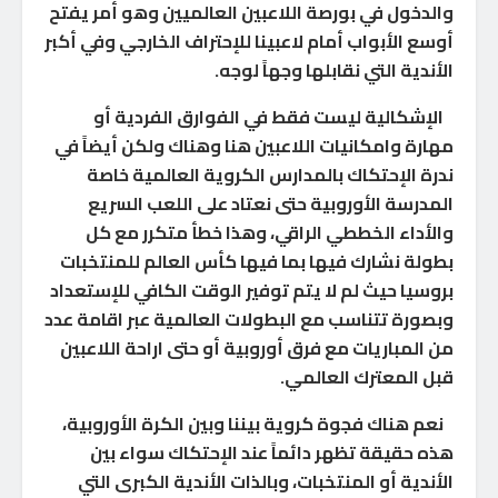
والدخول في بورصة اللاعبين العالميين وهو أمر يفتح
أوسع الأبواب أمام لاعبينا للإحتراف الخارجي وفي أكبر
الأندية التي نقابلها وجهاً لوجه.
الإشكالية ليست فقط في الفوارق الفردية أو
مهارة وامكانيات اللاعبين هنا وهناك ولكن أيضاً في
ندرة الإحتكاك بالمدارس الكروية العالمية خاصة
المدرسة الأوروبية حتى نعتاد على اللعب السريع
والأداء الخططي الراقي، وهذا خطأ متكرر مع كل
بطولة نشارك فيها بما فيها كأس العالم للمنتخبات
بروسيا حيث لم لا يتم توفير الوقت الكافي للإستعداد
وبصورة تتناسب مع البطولات العالمية عبر اقامة عدد
من المباريات مع فرق أوروبية أو حتى اراحة اللاعبين
قبل المعترك العالمي.
نعم هناك فجوة كروية بيننا وبين الكرة الأوروبية،
هذه حقيقة تظهر دائماً عند الإحتكاك سواء بين
الأندية أو المنتخبات، وبالذات الأندية الكبرى التي