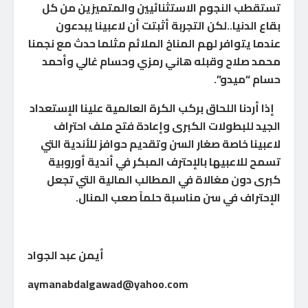
تستقطب النجوم الاستثنائيين والمتميزين من كل
بقاع الدنيا..لكن التجربة أثبتت أن لاعبينا يبدعون
عندما يتوافر لهم المناخ الملائم مثلما حدث مع نجمنا
محمد صلاح وقبله هاني رمزي وحسام غالي وأحمد
حسام “ميدو”.
إذا أردنا اللحاق بركب الكرة العالمية علينا الإستعداد
الجيد للبطولات الكبرى وإعادة فتح ملف احتراف
لاعبينا خاصة صغار السن وتقديم حوافز للأندية التي
تسمح للاعبيها بالإحترف المبكر في أندية أوروبية
كبرى دون مغالاة في المطالب المالية التي تجعل
الإحتراف في سن مناسبة حلماً صعب المنال.
أيمن عبد الجواد
aymanabdalgawad@yahoo.com