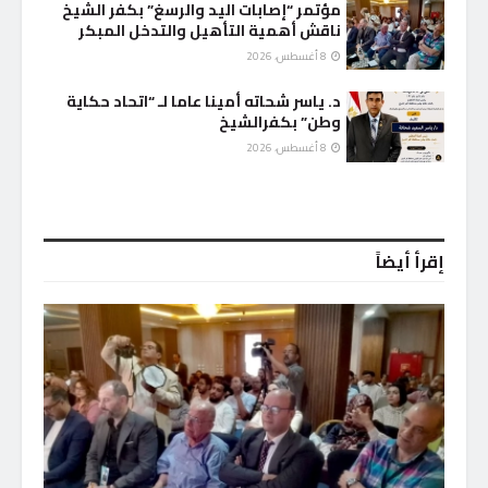
مؤتمر “إصابات اليد والرسغ” بكفر الشيخ
ناقش أهمية التأهيل والتدخل المبكر
8 أغسطس، 2026
د. ياسر شحاته أمينا عاما لـ “اتحاد حكاية
وطن” بكفرالشيخ
8 أغسطس، 2026
إقرأ أيضاً