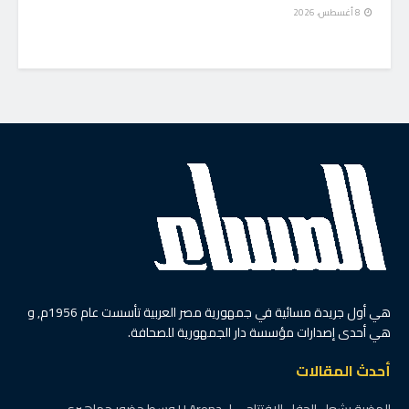
8 أغسطس، 2026
هي أول جريدة مسائية في جمهورية مصر العربية تأسست عام 1956م, و
هي أحدى إصدارات مؤسسة دار الجمهورية للصحافة.
أحدث المقالات
الهضبة يشعل الحفل الافتتاحي لـ U Arena وسط حضور جماهيري