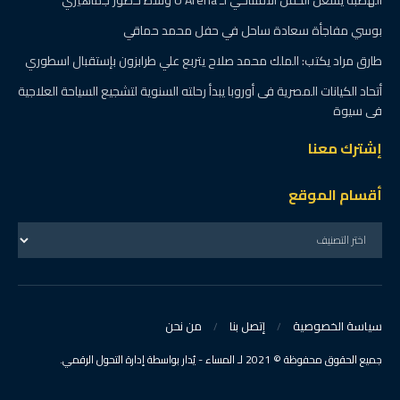
بوسي مفاجأة سعادة ساحل في حفل محمد حماقي
طارق مراد يكتب: الملك محمد صلاح يتربع علي طرابزون بإستقبال اسطوري
أتحاد الكيانات المصرية فى أوروبا يبدأ رحلته السنوية لتشجيع السياحة العلاجية
فى سيوة
إشترك معنا
أقسام الموقع
سياسة الخصوصية
إتصل بنا
من نحن
جميع الحقوق محفوظة © 2021 لـ المساء - يُدار بواسطة إدارة التحول الرقمي.