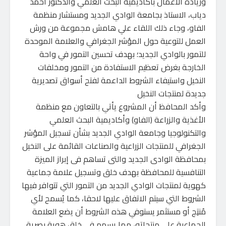
وريادة الأعمال بأكاديمية البحث العلمي والدكتور أحمد
دياب، الاستاذ بجامعة الوادي الجديد ومستشار منظمة
الفاو، وجاء ذلك اللقاء علي هامش مجموعة من ورش
العمل للتوعية حول المؤشر الجغرافي والعلامة الموحدة
للتمور بالوادي الجديد؛ بهدف تحسين التمور في واحة
الخارجة بغرض تعظيم الاستفادة من التمور ومخلفات
النخيل واستيفاء الشروط الداعمة لفتح أسواق تصديرية
جديدة لمنتجات النخيل
وأكد المحافظ أن المشروع يأتي بالتعاون مع منظمة
الأغذية والزراعة (الفاو) وأكاديمية البحث العلمي
والتكنولوجيا وجامعة الوادي الجديد بشأن تسجيل المؤشر
الجغرافي للمنتجات الزراعية والصناعات القائمة على النخيل
بمحافظة الوادى الجديد والتى تساهم فى إبراز الميزة
التنافسية للمحافظة بهدف خلق وتسجيل علامة جماعية
كهوية لمنتجات الوادي الجديد من التمور التي تتوافر فيها
الشروط التي سيتم الاتفاق عليها لاحقا، كما يُسمح لأي
مُنتِج أو مستثمر يستوفي هذه الشروط أن يضع العلامة
الجماعية على منتجاته، مما يسهم في خلق هوية بصرية