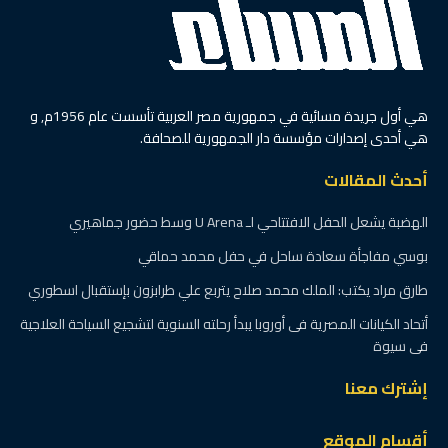
هي أول جريدة مسائية في جمهورية مصر العربية تأسست عام 1956م, و
هي أحدى إصدارات مؤسسة دار الجمهورية للصحافة.
أحدث المقالات
الهضبة يشعل الحفل الافتتاحي لـ U Arena وسط حضور جماهيري
بوسي مفاجأة سعادة ساحل في حفل محمد حماقي
طارق مراد يكتب: الملك محمد صلاح يتربع علي طرابزون بإستقبال اسطوري
أتحاد الكيانات المصرية فى أوروبا يبدأ رحلته السنوية لتشجيع السياحة العلاجية
فى سيوة
إشترك معنا
أقسام الموقع