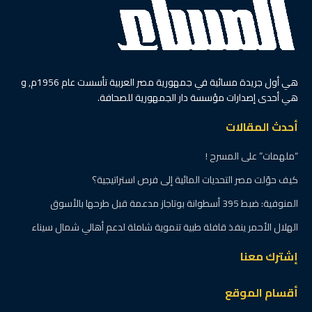
هي أول جريدة مسائية في جمهورية مصر العربية تأسست عام 1956م, و
هي أحدى إصدارات مؤسسة دار الجمهورية للصحافة.
أحدث المقالات
“ملهمات” على المسرح !
كيف حوّلت مصر التحديات المائية إلى فرص استراتيجية؟
المنوفية: ضبط 395 أسطوانة بوتاجاز مدعمة قبل طرحها بالأسوق
الهلال الأحمر ينفذ قافلة طبية تنموية شاملة لدعم أهالي شمال سيناء
إشترك معنا
أقسام الموقع