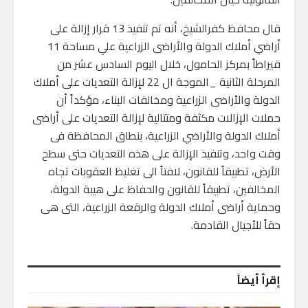
قال محافظ كفرالشيخ، أنه تم تنفيذ 13 قرار إزالة على
أراضي أملاك الدولة والأراضى الزراعية علي مساحة 11
قيراطاً بمركز الحامول، خلال اليوم السادس عشر من
المرحلة الثانية _الموجة ال 22 لإزالة التعديات على أملاك
الدولة والأراضى الزراعية ومخالفات البناء، مؤكداً أن
حملات الإزالات مكثفة ومتتالية لإزالة التعديات على أراضى
أملاك الدولة والأراضي الزراعية، بنطاق المحافظة فى
وقت واحد، وتنفيذ الإزالة على هذه التعديات حتى سطح
الأرض، تطبيقاً للقانون، لافتاً الى تغليظ العقوبات تجاه
المخالفين، تطبيقاً للقانون والحفاظ على هيبة الدولة،
وحماية أراضى أملاك الدولة والرقعة الزراعية، التى هى
حقاً للأجيال القادمة.
إقرأ أيضاً