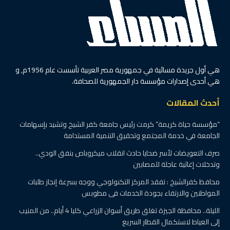
هي أول جريدة مسائية في جمهورية مصر العربية تأسست عام 1956م, و
هي أحدى إصدارات مؤسسة دار الجمهورية للصحافة.
أحدث المقالات
“مؤسسة حياة كريمة” كرمت رئيس جامعة كفر الشيخ وتشيد بإسهامات
الجامعة في خدمة المجتمع وتحقيق التنمية المستدامة
صرف التعويضات لأسر ضحايا حادث انقلاب ميكروباص بنفق الودي..
وتدخلات إغاثية عاجلة للمصابين
محافظ كفرالشيخ : تفقد المركز التكنولوجي ووجه بسرعة إنجاز طلبات
المواطنين والارتقاء بجودة الخدمات فى مطوبس
الليلة.. محافظة الجيزة تغلق طريق أسوان الزراعي كليا 4 أيام.. من المنيب
إلى العياط لاستكمال القطار السريع