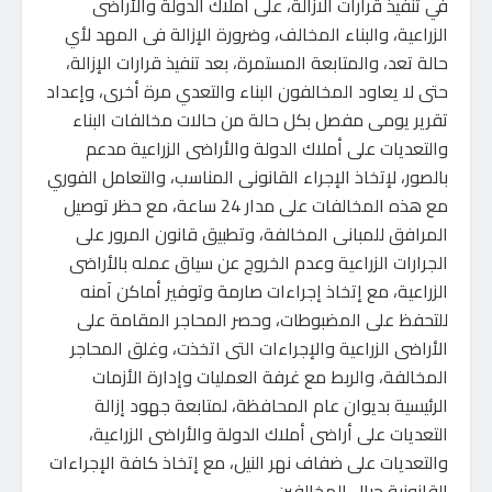
في تنفيذ قرارات الازالة، على أملاك الدولة والأراضى
الزراعية، والبناء المخالف، وضرورة الإزالة فى المهد لأي
حالة تعد، والمتابعة المستمرة، بعد تنفيذ قرارات الإزالة،
حتى لا يعاود المخالفون البناء والتعدي مرة أخرى، وإعداد
تقرير يومى مفصل بكل حالة من حالات مخالفات البناء
والتعديات على أملاك الدولة والأراضى الزراعية مدعم
بالصور، لإتخاذ الإجراء القانونى المناسب، والتعامل الفوري
مع هذه المخالفات على مدار 24 ساعة، مع حظر توصيل
المرافق للمبانى المخالفة، وتطبيق قانون المرور على
الجرارات الزراعية وعدم الخروج عن سياق عمله بالأراضى
الزراعية، مع إتخاذ إجراءات صارمة وتوفير أماكن آمنه
للتحفظ على المضبوطات، وحصر المحاجر المقامة على
الأراضى الزراعية والإجراءات التى اتخذت، وغلق المحاجر
المخالفة، والربط مع غرفة العمليات وإدارة الأزمات
الرئيسية بديوان عام المحافظة، لمتابعة جهود إزالة
التعديات على أراضى أملاك الدولة والأراضى الزراعية،
والتعديات على ضفاف نهر النيل، مع إتخاذ كافة الإجراءات
القانونية حيال المخالفين.