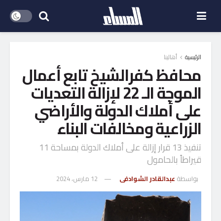
الرئيسية
أهالينا
محافظ كفرالشيخ تابع أعمال
الموجة الـ 22 لإزالة التعديات
على أملاك الدولة والأراضي
الزراعية ومخالفات البناء
تنفيذ 13 قرار إزالة على أملاك الدولة بمساحة 11
قيراطاً بالحامول
بواسطة
عبدالقادر الشوادفى
12 مارس، 2024