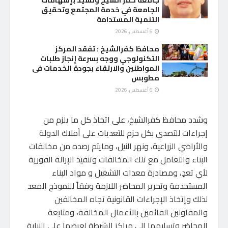
الجامعة في خدمة المجتمع وتحقيق
التنمية المستدامة
6 أغسطس، 2026
محافظ كفرالشيخ : تفقد المركز
التكنولوجي ووجه بسرعة إنجاز طلبات
المواطنين والارتقاء بجودة الخدمات فى
مطوبس
6 أغسطس، 2026
وشدد محافظ كفرالشيخ، على اتخاذ كل ما يلزم من
إجراءات للتصدي بكل حزم للتعديات على أملاك الدولة
والأراضي الزراعية، ونهر النيل، ومايتم رصده من مخالفات
البناء والتعامل مع تلك المخالفات وتنفيذ الإزالة الفورية
لأي تعدٍ، ومصادرة معدات التشغيل و مواد البناء
المستخدمة وتحرير المحاضر اللازمة وفقاً للنموذج المعد
لذلك وإتخاذ الإجراءات القانونية تجاه المخالفين
والمقاولين القائمين بالأعمال المخالفة، ومتابعة
المحاضر وتسليمها الى مراكز الشرطة لعرضها على النيابة