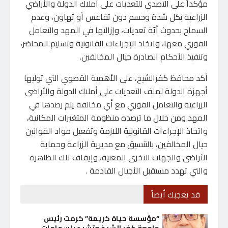
مؤكداً على التصدي للتعديات على أملاك الدولة والأراضي
الزراعية بكل شدة وحسم دون تقاعس أو تهاون، وعدم
السماح بحدوث أيّة تعديات، وإزالتها في المهد والتعامل
الفوري معها، واتخاذ الإجراءات القانونية وتسليم المحاضر،
وتنفيذ الأحكام الصادرة حيال المخالفين.
أكد محافظ كفرالشيخ، على الأهمية القصوي التي توليها
أجهزة الدولة لملف التعديات على أملاك الدولة والأراضى
الزراعية والتعامل الفوري مع أي مخالفة يتم رصدها في
المهد ومن خلال ما ترصده منظومة المتغيرات المكانية،
واتخاذ الإجراءات القانونية اللازمة وتفعيل مواد القوانين
حيال المخالفين، بالتنسيق مع مديرية الزراعة وحماية
الأراضى والجهات الآخرى المعنية، وإيقاف تلك الظاهرة
والتي تهدد مستقبل الأجيال القادمة .
قد يعجبك أيضاً
“مؤسسة حياة كريمة” كرمت رئيس
جامعة كفر الشيخ وتشيد بإسهامات