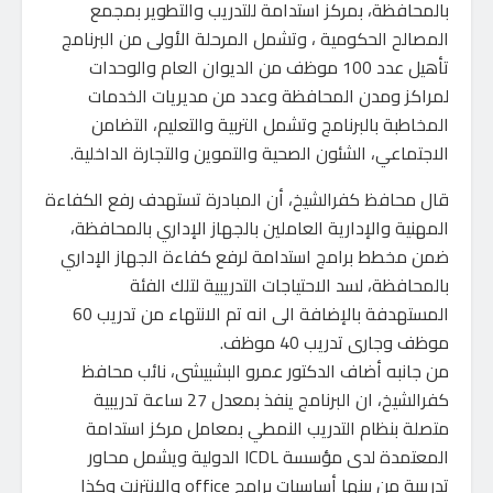
بالمحافظة، بمركز استدامة للتدريب والتطوير بمجمع
المصالح الحكومية ، وتشمل المرحلة الأولى من البرنامج
تأهيل عدد 100 موظف من الديوان العام والوحدات
لمراكز ومدن المحافظة وعدد من مديريات الخدمات
المخاطبة بالبرنامج وتشمل التربية والتعليم، التضامن
الاجتماعي، الشئون الصحية والتموين والتجارة الداخلية.
قال محافظ كفرالشيخ، أن المبادرة تستهدف رفع الكفاءة
المهنية والإدارية العاملين بالجهاز الإداري بالمحافظة،
ضمن مخطط برامج استدامة لرفع كفاءة الجهاز الإداري
بالمحافظة، لسد الاحتياجات التدريبية لتلك الفئة
المستهدفة بالإضافة الى انه تم الانتهاء من تدريب 60
موظف وجارى تدريب 40 موظف.
من جانبه أضاف الدكتور عمرو البشبيشى، نائب محافظ
كفرالشيخ، ان البرنامج ينفذ بمعدل 27 ساعة تدريبية
متصلة بنظام التدريب النمطي بمعامل مركز استدامة
المعتمدة لدى مؤسسة ICDL الدولية ويشمل محاور
تدريبية من بينها أساسيات برامج office والإنترنت وكذا