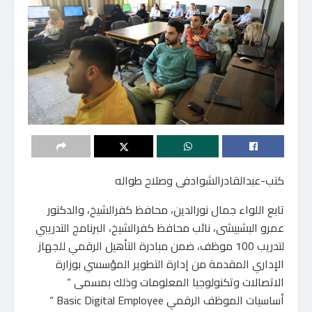
كتب-عبدالقادرالشوادفى وصلاح طواله
تابع اللواء جمال نورالدين، محافظ كفرالشيخ، والدكتور
عمرو البشبيشى، نائب محافظ كفرالشيخ، البرنامج التدريبي
لتدريب 100 موظف، ضمن مبادرة التأهيل الرقمي للجهاز
الإداري المقدمة من إدارة التطوير المؤسسي بوزارة
الاتصالات وتكنولوجيا المعلومات وذلك بمسمى ”
أساسيات الموظف الرقمي Basic Digital Employee “