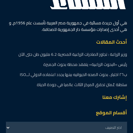
هي أول جريدة مسائية في جمهورية مصر العربية تأسست عام 1956م, و
هي أحدى إصدارات مؤسسة دار الجمهورية للصحافة.
أحدث المقالات
وزير الزراعة : تجاوز الصادرات الزراعية المصرية 6.2 مليون طن حتى الآن
رئيس «البحوث الزراعية» يتفقد محطة بحوث الجميزة
ب٢٦ اختبار.. بحوث الصحه الحيوانيه ببنها يجدد اعتماده الدولي لــISO
سلطنة عٌمان تحقق المركز الثالث عالميا في جودة الحياة
إشترك معنا
أقسام الموقع