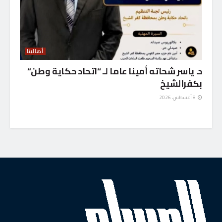
أهالينا
د. ياسر شحاته أمينا عاما لـ “اتحاد حكاية وطن”
بكفرالشيخ
8 أغسطس، 2026