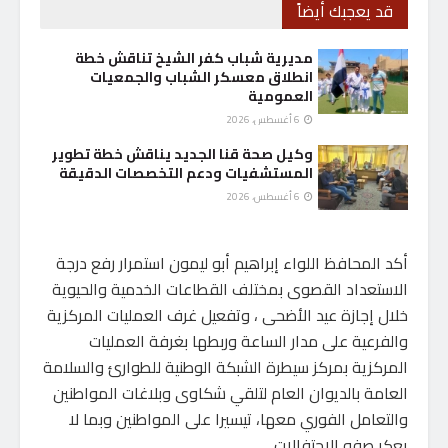
قد يعجبك أيضاً
مديرية شباب كفر الشيخ تناقش خطة
انطلاق معسكر الشباب والجمعيات
العمومية
6 أغسطس، 2026
وكيل صحة قنا الجديد يناقش خطة تطوير
المستشفيات ودعم التخصصات الدقيقة
6 أغسطس، 2026
أكد المحافظ اللواء إبراهيم أبو ليمون استمرار رفع درجة
الاستعداد القصوى بمختلف القطاعات الخدمية والحيوية
خلال إجازة عيد الأضحى ، وتفعيل غرف العمليات المركزية
والفرعية على مدار الساعة وربطها بغرفة العمليات
المركزية بمركز سيطرة الشبكة الوطنية للطوارئ والسلامة
العامة بالديوان العام لتلقي شكاوى وبلاغات المواطنين
والتعامل الفوري معها، تيسيرا على المواطنين وبما لا
يعكر صفو الاحتفالات.