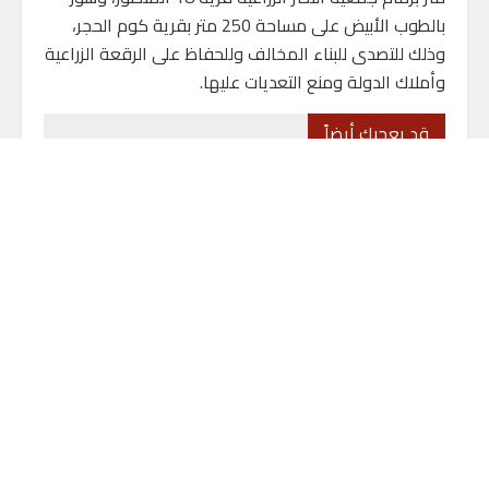
بالطوب الأبيض على مساحة 250 متر بقرية كوم الحجر،
وذلك للتصدى للبناء المخالف وللحفاظ على الرقعة الزراعية
وأملاك الدولة ومنع التعديات عليها.
قد يعجبك أيضاً
مديرية شباب كفر الشيخ تناقش خطة
انطلاق معسكر الشباب والجمعيات
العمومية
6 أغسطس، 2026
وكيل صحة قنا الجديد يناقش خطة تطوير
المستشفيات ودعم التخصصات الدقيقة
6 أغسطس، 2026
أكد محافظ كفرالشيخ، على إستمرار حملات إزالة التعديات
على أراضى أملاك الدولة والأراضى الزراعية فى جميع أنحاء