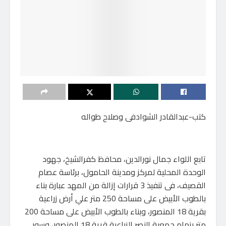
كتب-عبدالقادر الشوادفى وصلاح طواله
تابع اللواء جمال نورالدين، محافظ كفرالشيخ، جهود
الوحدة المحلية لمركز ومدينة الحامول، برئاسة عصام
القصيف، فى تنفيذ 3 قرارات إزالة من المهد عبارة بناء
بالطوب الأبيض على مساحة 250 متر علي أرض زراعية
بقرية 18 المنصور، وبناء بالطوب الأبيض على مساحة 200
متر بزمام جمعية النصر الزراعية قرية 18 المنصور، وسور