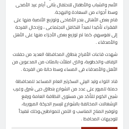
الأسر والشباب والأطفال للاحتفال بثانى أيام عيد الأضحى
وسط أجواء من السعادة والبهجة.
قام بعض الأهالى بنحر الأضاحى وتوزيع الأنصبة منها على
الفقراء تأكيدا لمبدأ التكافل الاجتماعى ، وإدخال الفرحة
إلى نفوسهم، كما تم توزيع بعض الأجزاء منها على الأهل
والأصدقاء .
شهدت قاعات الأفراح بنطاق المحافظة العديد من حفلات
الزفاف والخطوبة، والتى امتلأت بالمئات من المدعوين من
الأهل والأصدقاء فى المساء وسط حالة من الفرحة .
قاد اللواء وليد البيلي السكرتير العام المساعد للمحافظة
حملة للمرور على عدد من الشوارع بنطاق حيى شرق وغرب
شبين الكوم للتأكد من مستوى النظافة العامة ورفع
الإشغالات المخالفة بالشوارع لتيسير الحركة المرورية،
وتوفير المناخ المناسب و الآمن للمواطنين،وذلك تنفيذاً
لتوجيهات المحافظ .