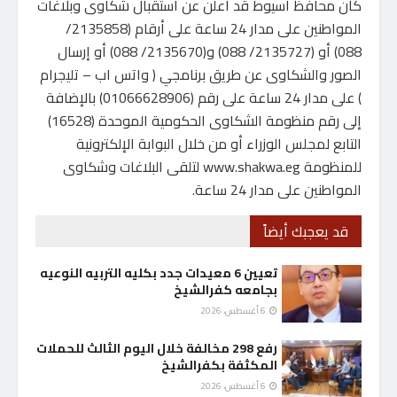
كان محافظ أسيوط قد أعلن عن استقبال شكاوى وبلاغات
المواطنين على مدار 24 ساعة على أرقام (2135858/
088) أو (2135727/ 088) و(2135670/ 088) أو إرسال
الصور والشكاوى عن طريق برنامجي ( واتس اب – تليجرام
) على مدار 24 ساعة على رقم (01066628906) بالإضافة
إلى رقم منظومة الشكاوى الحكومية الموحدة (16528)
التابع لمجلس الوزراء أو من خلال البوابة الإلكترونية
للمنظومة www.shakwa.eg لتلقى البلاغات وشكاوى
المواطنين على مدار 24 ساعة.
قد يعجبك أيضاً
تعيين 6 معيدات جدد بكليه التربيه النوعيه
بجامعه كفرالشيخ
6 أغسطس، 2026
رفع 298 مخالفة خلال اليوم الثالث للحملات
المكثفة بكفرالشيخ
6 أغسطس، 2026