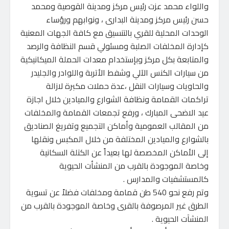
واللواء محمد عزت رئيس مركز ومدينة القوصية ومحمد
حسن رئيس مركز ومدينة البدارى ، ونوابهم ورؤساء
الوحدات المحلية للقري بالتنسيق مع كافة الجهات المعنية
كإدارة المخلفات الصلبة ومسئولي قسم النظافة والرصد
والمتابعة بكل مركز وبإستخدام معدات الحملة الميكانيكية
من سيارات الكنس الآلي وشفط الأتربة واللوادر والجليدر
والحاويات وسيارات النقل ،عدة حملات مكبرة لازالة
تراكمات القمامة ونظافة الشوارع والميادين خلال اجازة
عيد الاضحى المبارك ، ورفع تجمعات القمامة والمخلفات
من المقالب العمومية وأماكن التجميع وتفريغ الصناديق
بالشوارع والميادين المختلفة من خلال المكبس ونقلها
إلى الأماكن المخصصة لها بعيداً عن الكتلة السكانية
وخاصة الموجودة بالقرب من المنشأت الحيوية
كالمستشفيات والمدارس .
وتم رفع نحو 540 طن قمامة ومخلفات فضلاً عن تسوية
الطرق غير المرصوفة بالقرى وخاصة الموجودة بالقرب من
المنشآت الحيوية .