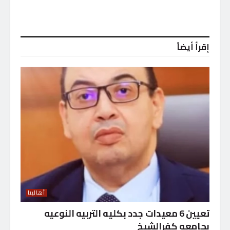
إقرأ أيضاً
أهالينا
تعيين 6 معيدات جدد بكليه التربيه النوعيه
بجامعه كفرالشيخ