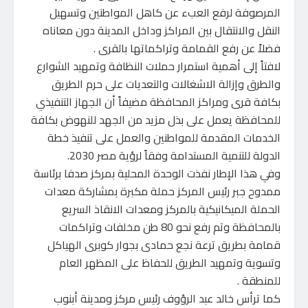
المرصوفة لرفع العبء عن كاهل المواطنين وتسهيل
النقل والانتقال بين المراكز وداخل المدينة دون معاناه
فضلاً عن رفع القمامة وتراكماتها بالقرى .
لافتاً إلى أهمية استمرار حملات النظافة وتمهيد الشوارع
والطرق وإزالة الاشغالات والتعديات على حرم الطريق
بكافة قرى ومراكز المحافظة مضيفاً أن الجهاز التنفيذي
للمحافظة يعمل على بذل مزيد من الجهد للنهوض بكافة
الخدمات المقدمة للمواطنين والعمل على تنفيذ خطة
الدولة للتنمية المستدامة وفقاً لرؤية مصر 2030.
وفي هذا الإطار نفذت الوحدة المحلية بمركز صدفا برئاسة
ممدوح جبر رئيس المركز حملة مكبرة بمشاركة معدات
الحملة الميكانيكية بالمركز ومعدات الانقاذ السريع
بالمحافظة وتم رفع نحو 80 طن مخلفات وتراكمات
قمامة بطريق ترعة نجع حمادى بجوار كوبرى الهياكل
وتسوية وتمهيد الطريق للحفاظ على المظهر العام
للمنطقة .
كما ترأس خالد عبد الرؤوف رئيس مركز ومدينة أبنوب