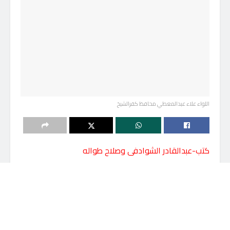
اللواء علاء عبدالمعطي محافظ كفرالشيخ
كتب-عبدالقادر الشوادفى وصلاح طواله
ضبطت مباحث التموين بكفر الشيح، 8 أطنان ونصف مبيدات
زراعية منتهية الصلاحية داخل أحد مصانع بير السلم بدائرة
مركز الرياض.
بناء على توجيهات اللواء دكتور علاء عبدالمعطى محافظ
كفرالشيخ، واللواء إيهاب عطيه مدير أمن كفرالشيخ