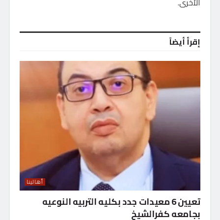
الأخرى.
إقرأ أيضاً
أهالينا
تعيين 6 معيدات جدد بكليه التربيه النوعيه
بجامعه كفرالشيخ