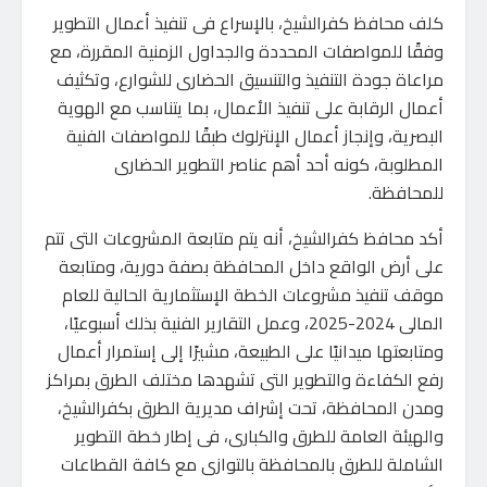
كلف محافظ كفرالشيخ، بالإسراع فى تنفيذ أعمال التطوير
وفقًا للمواصفات المحددة والجداول الزمنية المقررة، مع
مراعاة جودة التنفيذ والتنسيق الحضارى للشوارع، وتكثيف
أعمال الرقابة على تنفيذ الأعمال، بما يتناسب مع الهوية
البصرية، وإنجاز أعمال الإنترلوك طبقًا للمواصفات الفنية
المطلوبة، كونه أحد أهم عناصر التطوير الحضارى
للمحافظة.
أكد محافظ كفرالشيخ، أنه يتم متابعة المشروعات التى تتم
على أرض الواقع داخل المحافظة بصفة دورية، ومتابعة
موقف تنفيذ مشروعات الخطة الإستثمارية الحالية للعام
المالى 2024-2025، وعمل التقارير الفنية بذلك أسبوعيًا،
ومتابعتها ميدانيًا على الطبيعة، مشيرًا إلى إستمرار أعمال
رفع الكفاءة والتطوير التى تشهدها مختلف الطرق بمراكز
ومدن المحافظة، تحت إشراف مديرية الطرق بكفرالشيخ،
والهيئة العامة للطرق والكبارى، فى إطار خطة التطوير
الشاملة للطرق بالمحافظة بالتوازى مع كافة القطاعات