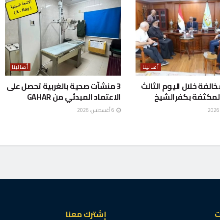
أهالينا
أهالينا
ع 298 مخالفة خلال اليوم الثالث
3 منشآت صحية بالغربية تحصل على
لمكثفة بكفرالشيخ
الاعتماد المبدئي من GAHAR
6 أغسطس، 2026
ت
إشترك معنا