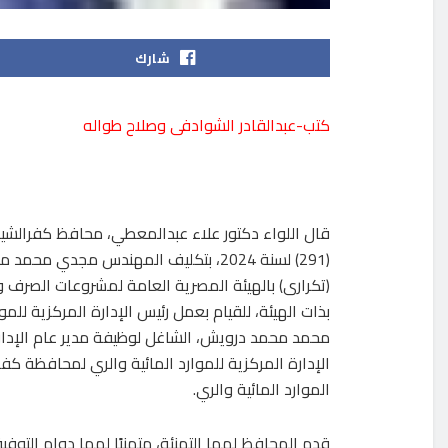
شارك
كتب-عبدالقادر الشوادفى وصلاح طواله
قال اللواء دكتور علاء عبدالمعطي، محافظ كفرالشيخ، أ
(291) لسنة 2024، بتكليف المهندس مجدي
(تكرارى) بالهيئة المصرية العامة لمشروعات الصرف و
بذات الهيئة، للقيام بعمل رئيس الإدارة المركزية لل
محمد محمد درويش، الشاغل لوظيفة مدير عام الإدارة ا
الإدارة المركزية للموارد المائية والري لمحافظة كفر
الموارد المائية والري.
قدم المحافظ لهما التهنئة، متمنيًا لهما دوام التوفي