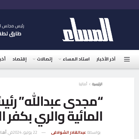
رئيس مجلس الإ
طارق لط
آخر الأخبار
استاد المساء
إتصالات
إقتصاد
أخب
الرئيسية
أهالينا
“مجدى عبدالله” رئيسًا
المائية والري بكفر ا
بواسطة
عبدالقادر الشوادفى
22 يوليو، 2024
في
أهال