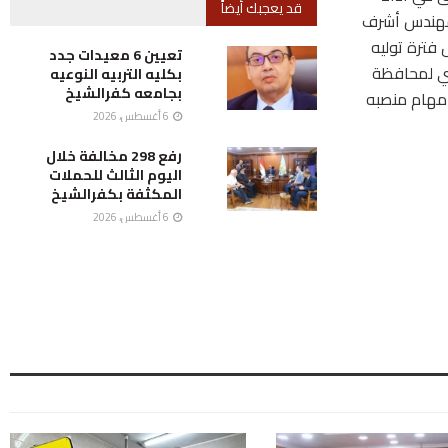
قد يعجبك أيضاً
لمهندس أشرف
فترة توليه
تعيين 6 معيدات جدد
لري لمحافظة
بكليه التربيه النوعيه
بجامعه كفرالشيخ
 مهام منصبه
6 أغسطس، 2026
رفع 298 مخالفة خلال
اليوم الثالث للحملات
المكثفة بكفرالشيخ
6 أغسطس، 2026