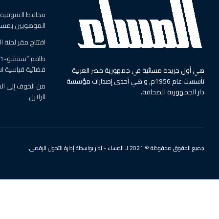
محافظ المنوفية ي
الموهوبين بمسجد
افتتاح مقر لجنة 
فضائية قياسية استمرت
هي أول جريدة مسائية في جمهورية مصر العربية
تأسست عام 1956م, و هي أحدى إصدارات مؤسسة
من الخوف إلى الج
دار الجمهورية للصحافة.
الزلازل
جميع الحقوق محفوظة © 2021 لـ المساء - يُدار بواسطة إدارة التحول الرقمي.