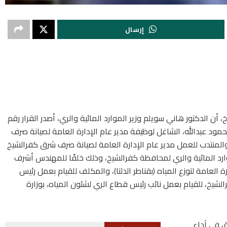
إرسال
ن الدكتور هاني سويلم وزير الموارد المائية والري، أصدر القرار رقم
 محمد محمود عبدالله، الشاغل لوظيفة مدير عام الإدارة العامة لصيانة صرف
المنتدب للعمل مدير عام الإدارة العامة لصيانة صرف شرق كفرالشيخ
موارد المائية والري لمحافظة كفرالشيخ، وذلك خلفًا للمهندس أشرف
لعامة لتوزع المياه (بقناطر الدلتا)، والمكلف للقيام بعمل رئيس
الشيخ، للقيام بعمل نائب رئيس قطاع الري لشئون المياه، بوزارة
ق في آداء