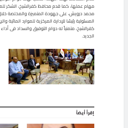
مهام عملها، كما قدم محافظ كفرالشيخ، الشكر ل
محمد درويش، على جهودة المتميزة والمخلصة خلال 
المسئولية رئيسًا للإدارة المركزية للموارد المائية وا
كفرالشيخ، متمنياً له دوام التوفيق والسداد فى أداء
الجديد.
إقرأ أيضاً