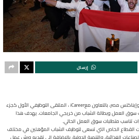
إرسال
أطلقت الوكالة الألمانية للتعاون الدولي (جي اي زد) وإيناكتس مصر، بالتعاون معiCareer ، الملتقى التوظيفي الأول كجزء
ات سوق العمل وبطالة الشباب من خريجي الجامعات. يهدف هذا
ت تناسب متطلبات سوق العمل الحالي.
ت القطاع الخاص التي تسعى لتوظيف الشباب المؤهلين في مختلف
الصناعات الغذائية، والتنمية الدولية. بالإضافة إلى تقديم ورش عمل