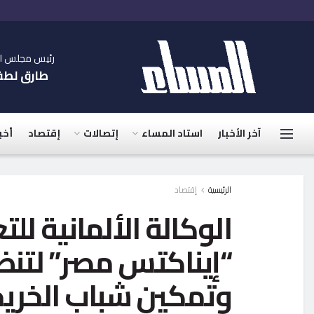
رئيس مجلس الإ
طارق لط
آخر الأخبار
استاد المساء
إتصالات
إقتصاد
أخب
الرئيسية
إقتصاد
الوكالة الألمانية لل
“إيناكتس مصر” لتن
وتمكين شباب الخري