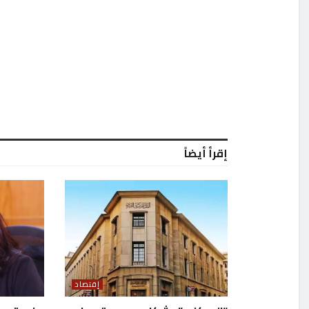
إقرأ أيضاً
إقتصاد