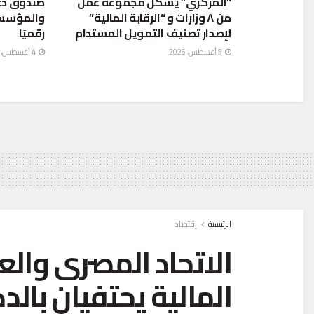
“المركزي” يشكل مجموعة عمل
صندوق دع
من ٨ وزارات و “الرقابة المالية”
لإصدار تصنيف التمويل المستدام
رقميًا
5 أغسطس، 2026
4 أغسطس، 2026
الرئيسية
إقتصاد
الاتحاد المصرى والعر
المالية يحتفيان بال