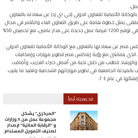
مل.
الوكالة الألمانية للتعاون الدولي (جي اي زد) عن سعادته بالتعاون
ملتقى يمثل خطوة هامة على طريق التعاون البناء والمُثمر في مجال
تمكين وتدريب الشباب. وأضاف أن التعاون سيساهم في توفير 1200 فرصة عمل جديدة على مدار عامين، مع تخصيص 50%
تس مصر عن سعادتها بالتعاون مع الوكالة الألمانية للتعاون الدولي
تقى التوظيفي، الذي يتماشى مع رؤية إيناكتس مصر لتطوير مهارات وإمكانيات
 والإرشاد للطلاب من خلال نخبة من أفضل خبراء التدريب. وأضافت
إيناكتس مصر قد ساعدت أكثر من ١٧٥٠٠٠ طالب بالمرحلة الجامعية في تطوير مهاراتهم الشخصية وتنفيذ ما يقرب
قد يعجبك أيضاً
“المركزي” يشكل
مجموعة عمل من ٨ وزارات
و “الرقابة المالية” لإصدار
تصنيف التمويل المستدام
5 أغسطس، 2026