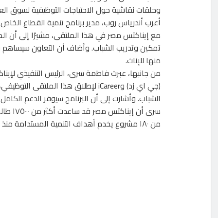
وحلقات نقاشية حول الاحتياجات التوظيفية لسوق الع
أعرب أندرياس روب، مدير برنامج تنمية القطاع الخاص ب
مع إيناكتس مصر في هذا الملتقى، مشيرًا إلى أن ال
منها للإناث.
من جانبها، عبرت فاطمة سرى، الرئيس التنفيذي لإيناك
(جي اي زد) وiCareer لإطلاق هذا المل
الشباب. وأشارت إلى أن البرنامج سيوفر الدعم الكامل
سرى أن 
من ١٨٠ مشروع يخدم أهداف التنمية المستدامة منذ إنشائها في عام ٢٠٠٤.