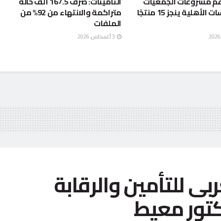
م مشروعات الجمعيات
التأمينات: صرف 167.5 ألف حالة
والمؤسسات الأهلية ينجز 15 منتجًا
متراكمة والانتهاء من 92% من
الملفات
3 أغسطس، 2026
بى للتأمين والرقابة
دكتور معيط