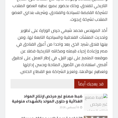
التاريخي للفندق، وذلك بحضور عمرو عطيه العضو المنتدب
للشركة القابضة للسياحة والفنادق، وشريف بنداري العضو
المنتدب لشركة إيجوث.
أكد المهندس محمد شيمي حرص الوزارة على تطوير
وتحديث المنشآت الفندقية والسياحية التابعة لها، ومن
بينها فندق شبرد الذي يعد واحدا من أعرق الفنادق في
مصر وإعادة إحياء قيمته ومكانته التاريخية فضلا عن
موقعه المتميز على نهر النيل، في إطار العمل على تحقيق
أقصى استفادة من الأصول المتاحة وحسن إدارتها
وتعظيم عوائدها، وتعزيز الشراكة مع القطاع الخاص.
قد يعجبك أيضاً
ضبط مصنع غير مرخص لإنتاج المواد
الغذائية و حلوى المولد بالشهداء منوفية
8 أغسطس، 2026