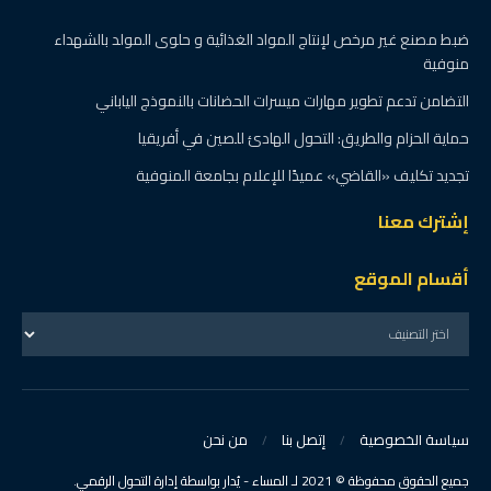
ضبط مصنع غير مرخص لإنتاج المواد الغذائية و حلوى المولد بالشهداء
منوفية
التضامن تدعم تطوير مهارات ميسرات الحضانات بالنموذج الياباني
حماية الحزام والطريق: التحول الهادئ للصين في أفريقيا
تجديد تكليف «القاضي» عميدًا للإعلام بجامعة المنوفية
إشترك معنا
أقسام الموقع
سياسة الخصوصية
إتصل بنا
من نحن
جميع الحقوق محفوظة © 2021 لـ المساء - يُدار بواسطة إدارة التحول الرقمي.