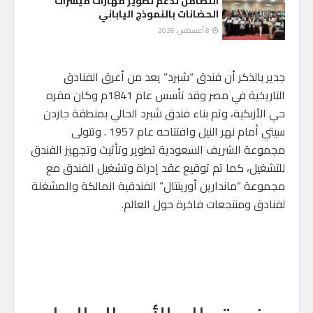
التضامن تدعم تطوير مهارات ميسرات
الحضانات بالنموذج الياباني
8 أغسطس، 2026
جدير بالذكر أن فندق “شبرد” يعد من أعرق الفنادق
التاريخية في مصر وقد تأسس عام 1841م وكان مقره
حي الأزبكية، وتم بناء فندق شبرد الحالي بمنطقة جاردن
سيتي أمام نهر النيل وافتتاحه عام 1957 . وتتولى
مجموعة الشريف السعودية تطوير وتأثيث وتجهيز الفندق
للتشغيل، كما تم توقيع عقد إدراة وتشغيل الفندق مع
مجموعة “ماندارين أورينتال” الفندقية المالكة والمشغلة
لفنادق ومنتجعات فاخرة حول العالم.