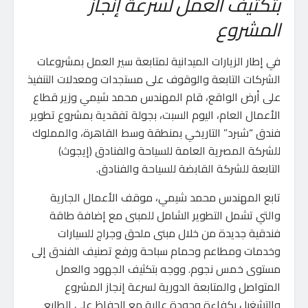
بتكثيف العمل لسرعة إنجاز
المشروع
في إطار الزيارات الميدانية لمتابعة سير العمل بمشروعات
الشركات التابعة والوقوف على مستجدات ومعدلات التنفيذ
على أرض الواقع، قام المهندس محمد شيمي وزير قطاع
الأعمال العام، اليوم السبت، بجولة تفقدية بمشروع تطوير
فندق “شبرد” التاريخي بمنطقة وسط القاهرة، والمملوك
للشركة المصرية العامة للسياحة والفنادق (إيجوث)
التابعة للشركة القابضة للسياحة والفنادق.
تابع المهندس محمد شيمي، موقف الأعمال الجارية
والتي تشمل التطوير الشامل للمبنى مع إضافة طاقة
فندقية جديدة من خلال مبنى ملحق وجراج للسيارات
وخدمات ومطاعم وحمام سباحة ورفع تصنيف الفندق إلى
مستوى خمس نجوم. ووجه بتكثيف الجهود والعمل
المتواصل والمتابعة الدورية لسرعة إنجاز المشروع
والتشغيل بكفاءة وجودة عالية مع الحفاظ على الطابع