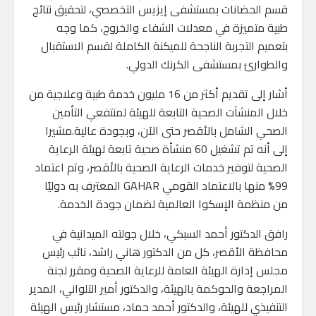
قسم الحضانات بمستشفى إيزيس التخصصي، لتحقيق نتائج
طبية متميزة في معدلات الشفاء والخروج، كما وجه
بتعميم التجربة الناجحة للميكنة الكاملة لقسم الاستقبال
والطوارئ بمستشفى الكرنك الدولي.
أشار إلى تقديم أكثر من 16 مليون خدمة طبية وعلاجية من
خلال المنشآت الصحية التابعة للهيئة لمنتفعي التأمين
الصحي الشامل بالأقصر حتى الآن، وبجودة عالية.مشيرا
إلى أنه تم تشغيل 60 منشأة صحية تابعة لهيئة الرعاية
الصحية لتوفير خدمات الرعاية الصحية بالأقصر، وتم اعتماد
99% منها بالاعتماد القومي GAHAR المعترف به دوليًا
من منظمة الإسكوا العالمية لضمان جودة الخدمة.
رافق الدكتور أحمد السبكي، خلال جولته الميدانية في
محافظة الأقصر، كل من الدكتور هاني راشد، نائب رئيس
مجلس إدارة الهيئة العامة للرعاية الصحية ومقرر لجنة
المراجعة والحوكمة بالهيئة، والدكتور أمير التلواني، المدير
التنفيذي للهيئة، والدكتور أحمد حماد، مستشار رئيس الهيئة