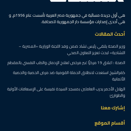
هي أول جريدة مسائية في جمهورية مصر العربية تأسست عام 1956م, و
هي أحدى إصدارات مؤسسة دار الجمهورية للصحافة.
أحدث المقالات
وزير الصحة يلتقي رئيس تشاد ضمن وفد اللجنة الوزارية «المصرية –
التشادية» لبحث تعزيز التعاون الصحي
الصحة : اغلاق 19 مركزًا غير مرخص لعلاج الإدمان والطب النفسي بالمقطم
كفرالشيخ استعدت لانطلاق الحملة القومية ضد مرض الحصبة والحصبة
الألمانية
الهلال الأحمر يدرب العاملين بمسجد السيدة نفيسة على الإسعافات الأولية
والطوارئ
إشترك معنا
أقسام الموقع