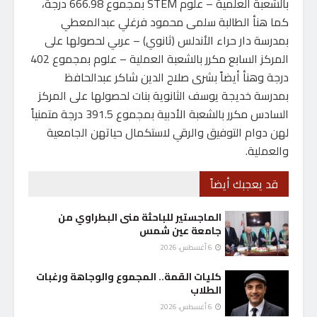
بالشعبة العلمية – علوم STEM بمجموع 666.98 درجة،
كما هنأ الطالبة سلمى محمود فرغلي عبدالمعطي
بمدرسة دار حراء الأندلس (ثانوي) – عربي لحصولها على
المركز السابع مكرر بالشعبة العملية – علوم بمجموع 402
درجة وهنأ أيضاً بشرى صلاح الدين شاكر عبدالحافظ
بمدرسة خديجة يوسف الثانوية بنات لحصولها على المركز
السادس مكرر بالشعبة الأدبية بمجموع 391.5 درجة متمنياً
لهن دوام التوفيق والرقي لاستكمال حياتهن الجامعية
والعملية.
قد يعجبك أيضاً
الماجستير للباحثة منى البطراوي من
جامعة عين شمس
6 أغسطس، 2026
كليات القمة.. المجموع والوجاهة ورغبات
الطلاب
6 أغسطس، 2026