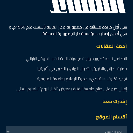
هي أول جريدة مسائية في جمهورية مصر العربية تأسست عام 1956م, و
هي أحدى إصدارات مؤسسة دار الجمهورية للصحافة.
أحدث المقالات
التضامن تدعم تطوير مهارات ميسرات الحضانات بالنموذج الياباني
حماية الحزام والطريق: التحول الهادئ للصين في أفريقيا
تجديد تكليف «القاضي» عميدًا للإعلام بجامعة المنوفية
إقبال كبير على جناح جامعة القناة بمعرض “أخبار اليوم” للتعليم العالي
إشترك معنا
أقسام الموقع