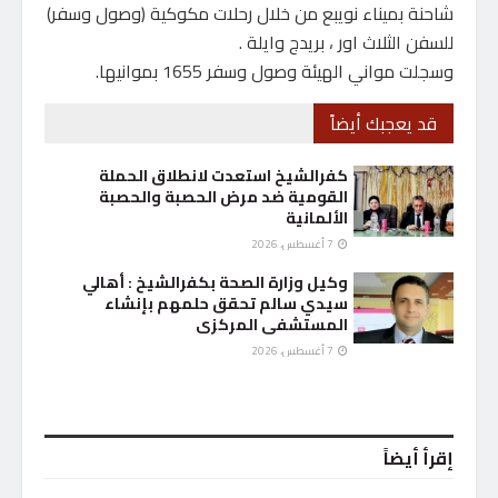
شاحنة بميناء نويبع من خلال رحلات مكوكية (وصول وسفر)
للسفن الثلاث اور ، بريدج وايلة .
وسجلت مواني الهيئة وصول وسفر 1655 بموانيها.
قد يعجبك أيضاً
كفرالشيخ استعدت لانطلاق الحملة
القومية ضد مرض الحصبة والحصبة
الألمانية
7 أغسطس، 2026
وكيل وزارة الصحة بكفرالشيخ : أهالي
سيدي سالم تحقق حلمهم بإنشاء
المستشفى المركزى
7 أغسطس، 2026
إقرأ أيضاً