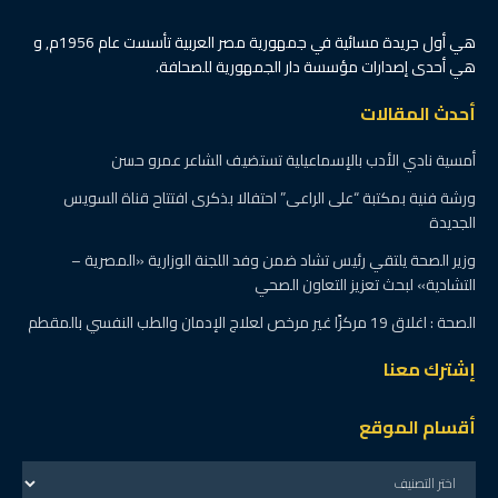
هي أول جريدة مسائية في جمهورية مصر العربية تأسست عام 1956م, و
هي أحدى إصدارات مؤسسة دار الجمهورية للصحافة.
أحدث المقالات
أمسية نادي الأدب بالإسماعيلية تستضيف الشاعر عمرو حسن
ورشة فنية بمكتبة “على الراعى” احتفالا بذكرى افتتاح قناة السويس
الجديدة
وزير الصحة يلتقي رئيس تشاد ضمن وفد اللجنة الوزارية «المصرية –
التشادية» لبحث تعزيز التعاون الصحي
الصحة : اغلاق 19 مركزًا غير مرخص لعلاج الإدمان والطب النفسي بالمقطم
إشترك معنا
أقسام الموقع