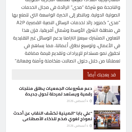
والناجحة مع شركة “مدى” الرائدة في مجال الخدمات
الصوتية الدولية. وبالنظر إلى الخبرة الواسعة التي تتمتع بها
“مدى” كمزود رائد لخدمات الرسائل النصية القصيرة A2P
في منطقة الشرق الأوسط وشمال أفريقيا، فإن هذا
التعاون المشترك سيعزز التزامنا بدعم الوسائل غير التقليدية
في الأعمال، وتوسيع نطاق أعمالنا، مما يساهم في
تحقيق نمو مستدام للإيرادات وتقديم قيمة مضافة
لعملائنا من خلال حلول اتصالات متكاملة وآمنة وفعالة.”
قد يعجبك أيضاً
دعم مشروعات الجمعيات يطلق منتجات
رقمية ويستعد لمرحلة تحول جديدة
4 أغسطس، 2026
“علي بابا “الصينية تكشف النقاب عن أحدث
نموذج لغوي ضخم للذكاء الأصطناعى
4 أغسطس، 2026