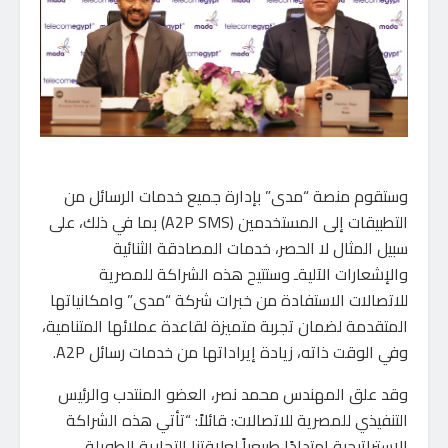
وستقوم منصة “مدى” بإدارة جميع خدمات الرسائل من
التطبيقات إلى المستخدمين (A2P SMS) بما في ذلك، على
سبيل المثال لا الحصر، خدمات المصادقة الثنائية
والإشعارات الآليةـ وستتيح هذه الشراكة للمصرية
للاتصالات الاستفادة من خبرات شركة “مدى” وامكانياتها
المتقدمة لضمان تجربة متميزة لقاعدة عملائها المتنامية،
وفي الوقت ذاته، زيادة إيراداتها من خدمات رسائل A2P.
وقد علق المهندس محمد نصر، العضو المنتدب والرئيس
التنفيذي للمصرية للاتصالات: قائلاً: “تأتي هذه الشراكة
الاستراتيجية امتدادًا طبيعياً لعلاقتنا التجارية الطويلة