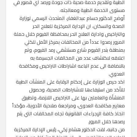
الطبية وتقديم خدمة صحية ذات جودة ورصد أي قصور في
مستوى الخدمة الطبية ومعالجته.
أوضح الدكتور حسام عبدالغفار، المتحدث الرسمي لوزارة
الصحة والسكان، ان الإدارة المركزية للعلاج الحر
والتراخيص وادارة العلاج الحر بمحافظة الفيوم خلال حملة
المرور رصدوا عدداً من المخالفات بمركز الأمل للكلي
بمنطقة بندر الفيوم شارع مستشفي رمد الفيوم، وتم
اغلاقه لاكتشاف عدد من المخالفات الجسيمة به
بالاضافة الى عدم اتباعه اشتراطات التراخيص ومكافحة
العدوي.
اكد حرص الوزارة على إحكام الرقابة على المنشآت الطبية
للتأكد من استيفاءها للاشتراطات الصحية، وحصول
المنشأة والعاملين بها على التراخيص اللازمة، وتطبيق
معايير مكافحة العدوى، ومراجعة صلاحية الأدوية، مؤكداً
اتخاذ كافة الإجراءات القانونية تجاه المخالفات التي يتم
رصدها خلال المرور.
من جانبه، لفت الدكتور هشام زكي، رئيس الإدارة المركزية