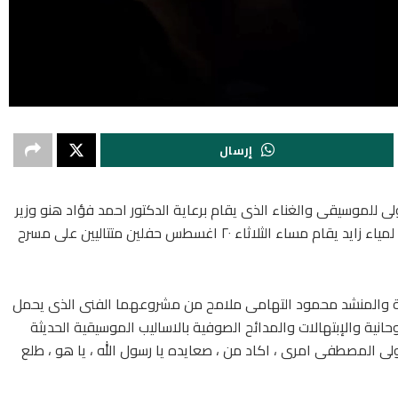
إرسال
 مهرجان القلعة الدولى للموسيقى والغناء الذى يقام برعاية الدكتور احمد فؤاد هنو وزير
الثقافة و تنظمه دار الاوبرا المصرية برئاسة الدكتورة لمياء زايد يقام مساء الثلاثاء ٢٠ اغسطس حفلين متتاليين على مسرح
 والمنشد محمود التهامى ملامح من مشروعهما الفنى الذى يحمل
حانية والإبتهالات والمدائح الصوفية بالاساليب الموسيقية الحديثة
تولى المصطفى امرى ، اكاد من ، صعايده يا رسول الله ، يا هو ، طلع