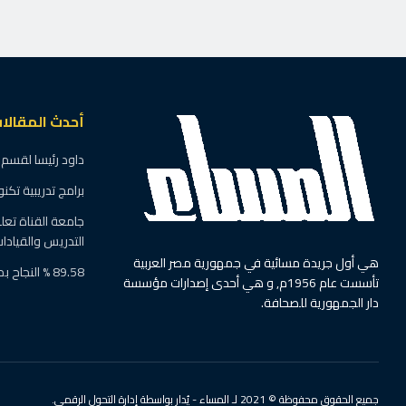
أحدث المقالا
داود رئيسا لقسم 
برامج تدريبية تك
جامعة القناة تعلن
التدريس والقيادا
هي أول جريدة مسائية في جمهورية مصر العربية
89.58 % النجاح بملاحق إعدادية المنوفية
تأسست عام 1956م, و هي أحدى إصدارات مؤسسة
دار الجمهورية للصحافة.
جميع الحقوق محفوظة © 2021 لـ المساء - يُدار بواسطة إدارة التحول الرقمي.