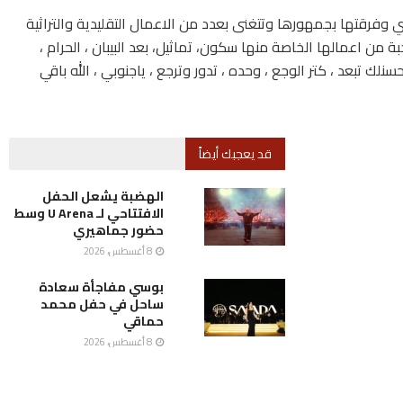
ي وفرقتها بجمهورها وتتغنى بعدد من الاعمال التقليدية والتراثية
من اعمالها الخاصة منها سكون، تماثيل، بعد البيبان ، الحرام ،
حسنلك تبعد ، كتر الوجع ، وحده ، تدور وترجع ، ياجنوبي ، الله باقي
قد يعجبك أيضاً
الهضبة يشعل الحفل
الافتتاحي لـ U Arena وسط
حضور جماهيري
8 أغسطس، 2026
بوسي مفاجأة سعادة
ساحل في حفل محمد
حماقي
8 أغسطس، 2026