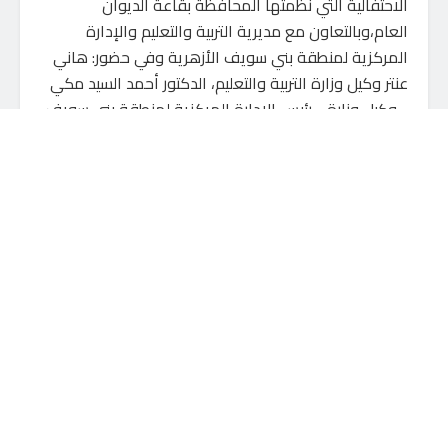
الاحتفالية التي نظمتها المحافظة بقاعة الديوان
العام،وبالتعاون مع مديرية التربية والتعليم والإدارة
المركزية لمنطقة بني سويف الأزهرية وفي حضور: هاني
عنتر وكيل وزارة التربية والتعليم، الدكتور أحمد السيد مكي
_وكيل وزارة _رئيس الإدارة المركزية لمنطقة بني سويف
الأزهرية، وقيادات المديرية والإدارة المركزية ومديري
إدارات التعليم والأزهر وأولياء أمور وأسر المكرمين من
الطلاب المتفوقين،حيث قدم الاحتفالية”التي بدأت بالسلام
الوطني”: أحمد محمود كبير معلمين بمديرية التعليم، ثم
تلاوة لبعض آيات من القرآن الكريم : للطالب يوسف أحمد
مصطفى بمعهد ببا الأزهري
وفي كلمته تقدم محافظ بني سويف بالتهنئة للأوائل من
طلبة الثانوية العامة بمختلف نوعياتها وأقسامها وطلاب
الثانوية الأزهرية على مستوى محافظة بني سويف والذين
وصفوهم بانهم “زهرة شباب بني سويف “،مطالباً إياهم