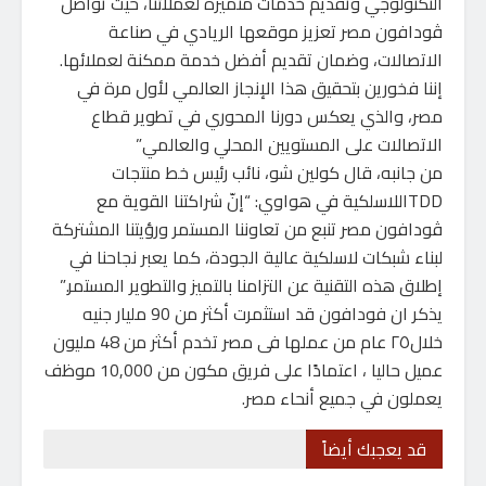
التكنولوجي وتقديم خدمات متميزة لعملائنا، حيث تواصل
ڤودافون مصر تعزيز موقعها الريادي في صناعة
الاتصالات، وضمان تقديم أفضل خدمة ممكنة لعملائها.
إننا فخورين بتحقيق هذا الإنجاز العالمي لأول مرة في
مصر، والذي يعكس دورنا المحوري في تطوير قطاع
الاتصالات على المستويين المحلي والعالمي”
من جانبه، قال كولين شو، نائب رئيس خط منتجات
TDDاللاسلكية في هواوي: “إنّ شراكتنا القوية مع
ڤودافون مصر تنبع من تعاوننا المستمر ورؤيتنا المشتركة
لبناء شبكات لاسلكية عالية الجودة، كما يعبر نجاحنا في
إطلاق هذه التقنية عن التزامنا بالتميز والتطوير المستمر.”
يذكر ان فودافون قد استثمرت أكثر من 90 مليار جنيه
خلال٢٥ عام من عملها فى مصر تخدم أكثر من 48 مليون
عميل حاليا ، اعتمادًا على فريق مكون من 10,000 موظف
يعملون في جميع أنحاء مصر.
قد يعجبك أيضاً