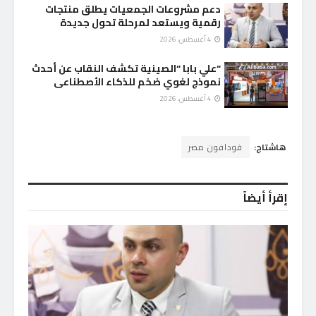
دعم مشروعات الجمعيات يطلق منتجات
رقمية ويستعد لمرحلة تحول جديدة
4 أغسطس، 2026
“علي بابا “الصينية تكشف النقاب عن أحدث
نموذج لغوي ضخم للذكاء الأصطناعى
4 أغسطس، 2026
هاشتاج:
فودافون مصر
إقرأ أيضاً