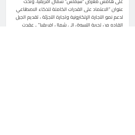
على هامش معرض “سيملس” شمال افريقيا، وتحت
عنوان “الاعتماد على القدرات الكاملة للذكاء الاصطناعي
لدعم نمو التجارة الإلكترونية وتجارة التجزئة ، تقديم الجيل
القادم من تجربة التسوق إلى شمال إفريقيا” .. عقدت
اليوم جلسه نقاشية عن التجارة الإلكترونية.
أكد الدكتور محمود خطاب، رئيس مجلس الإدارة والعضو
المنتدب لبي تك المتخصصة في مجال بيع الأجهزة
الإلكترونية والمنزلية وخدمات التمويل الاستهلاكي في
مصر، على أهمية الذكاء الاصطناعي في دفع عجلة النمو