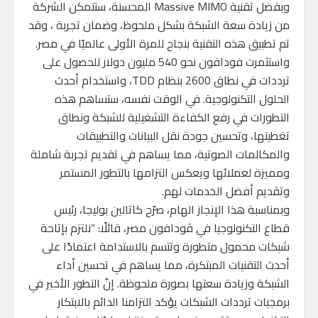
وبفضل تقنية Massive MIMO المحسنة، ستتمكن الشركة
من زيادة سعة الشبكة بشكل ملحوظ، وضمان تجربة ، وقد
تم تطبيق هذه التقنية بنجاح للمرة الأولى عالميًا في مصر.
واستثمرت فودافون نحو 540 مليون دولار للحصول على
ترددات في نطاق 2600 بنظام TDD، واستخدام أحدث
الحلول التكنولوجية. في الوقت نفسه، ستساهم هذه
التطورات في رفع الكفاءة التشغيلية للشبكة ونطاق
تغطيتها، وتحسين جودة نقل البيانات والتطبيقات
والمكالمات الصوتية، مما يساهم في تقديم تجربة شاملة
ومميزة لعملائها ويعكس التزامها بالتطور المستمر
وتقديم أفضل الخدمات لهم.
وبمناسبة هذا الإنجاز الهام، صرّح كاتالين بوليجا، رئيس
قطاع التكنولوجيا في ڤودافون مصر، قائلًا: “نلتزم بإتاحة
شبكات محمول متطورة وتتسم بالاستدامة اعتمادًا على
أحدث التقنيات المبتكرة، مما يساهم في تحسين أداء
الشبكة وزيادة سعتها بصورة ملحوظة. إنّ التطور الأخير في
برمجيات ترددات الشبكات يؤكد التزامنا الدائم بالابتكار