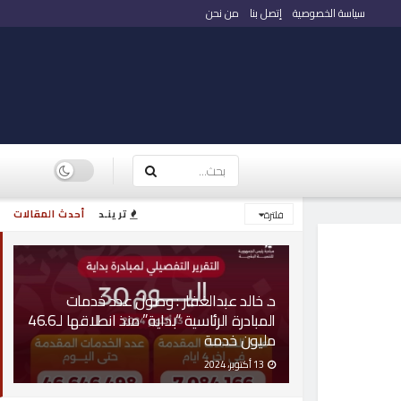
سياسة الخصوصية
إتصل بنا
من نحن
ترينـد
أحدث المقالات
فلترة
د. خالد عبدالغفار : وصول عدد خدمات
المبادرة الرئاسية “بداية” منذ انطلاقها لـ46.6
مليون خدمة
13 أكتوبر، 2024