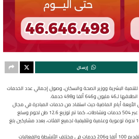
إرسال
ء للتنمية البشرية ووزير الصحة والسكان، وصول إجمالي عدد الخدمات
 ألفا و498 خدمة.
ملايين و84 ألفا و166 خدمة،خلال الأربعة أيام الماضية حيث استفاد من خدمات المبادرة في مجال
تمكين وتدريب المرأة 35 ألفا و638 مستفيدة، وذلك عبر 504 خدمات ونشاطات، كما تم توزيع 12.6 طن لحوم وسلع
تموينية، وصلت لـ 12 ألفاً و690 أسرة، علاوة على 102 ندوة توعوية وعلمية وتثقيفية لجميع الفئات، بعدد مشاركين بلغ
تضمنت فعاليات المبادرة خلال الأربعة أيام الماضية، تقديم 100 ألفا و206 خدمات في مختلف الأنشطة والفعاليات