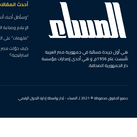
أحدث المقالا
“وسأظل أحبك أنت”
الإعلام وصناعة ا
“ملهمات” على ال
كيف حوّلت مصر ال
هي أول جريدة مسائية في جمهورية مصر العربية
استراتيجية؟
تأسست عام 1956م, و هي أحدى إصدارات مؤسسة
دار الجمهورية للصحافة.
جميع الحقوق محفوظة © 2021 لـ المساء - يُدار بواسطة إدارة التحول الرقمي.