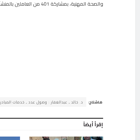
والصحة المهنية، بمشاركة 401 من العاملين بالمنشآت المختلفة في القطاع العام.
هاشتاج:
د. خالد ـ عبدالغفار : وصول عدد ـ خدمات المبادرة ـالرئاسية 
إقرأ أيضاً