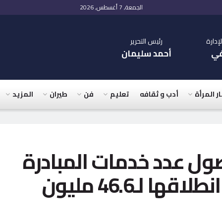
الجمعة, 7 أغسطس, 2026
دارة
رئيس التحرير
في
أحمد سليمان
ار المرأة
أدب و ثقافه
تعليم
فن
طيران
المزيد
وصول عدد خدمات المبادرة
الرئاسية “بداية” منذ انطلاقها لـ46.6 مليون