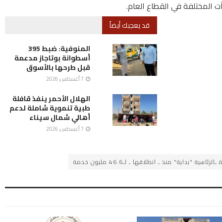
قد يعجبك أيضاً
المنوفية: ضبط 395
أسطوانة بوتاجاز مدعمة
قبل طرحها بالأسوق
7 أغسطس، 2026
الهلال الأحمر ينفذ قافلة
طبية تنموية شاملة لدعم
أهالي شمال سيناء
7 أغسطس، 2026
"بداية" منذ ـ انطلاقها ـ لـ46.6 مليون خدمة