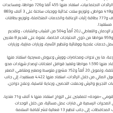
الشبابية والرياضية، وتم تنفيذ حملات توعية من خلال الرائدات الاجتماعيات، استفاد منها 455 ألفا و726 مواطنا، ومساعدات
اجتماعية (تعليم، ومنح، وزواج، وتعويضات) لـ 25 ألفاً و418 مواطن، وتوزيع سلات غذائية ووجبات ساخنة على 3 آلاف و883
أسرة من الفئات الأولى بالرعاية، إلى جانب توزيع 3 آلاف و777 بطاقة إثبات الإعاقة والخدمات المتكاملة، وتوزيع بطاقات
نفذت «بداية» حملات طرق الأبواب للتوعية عن مخاطر الإدمان والتعاطي لـ20 ألفاً و504 من الشباب والشابات ، وتقديم
خدمات تأهيلية، وعلاجية وأجهزة تعويضية لـ 7 آلاف و959 مواطنا من ذوي الاحتياجات الخاصة، علاوة على تقديم 8 ملايين
ن خلال 55 قافلة طبية، تشمل خدمات علاجية ووقائية وتنظيم الأسرة، وزيارات منزلية، وزيارات
يم 750 فعالية ثقافية متنوعة، ما بين ندوات ومحاضرات وورش وعروض مسرحية استفاد منها
قرابة 75 آلف مواطن، وفتح 53 فصل محو أمية استفاد منها 1.590 مواطنا وتنفيذ قوافل امتحانات لإصدار شهادات محو
الأمية، استفاد منها 20 مواطنا في المحافظات المختلفة، وتمويل 20 ألفاً و752 مشروع متوسط وصغير ومتناهي الصغر
للشباب وللأسر الأولى بالرعاية، وتنفيذ ندوات عن الشمول المالي من خلال الرائدات، استفاد منها 4.422 مستفيدا، إلى جانب
مثلة في خدمات التجريع والرش وحملات التحصين، ورعاية تناسلية، وعلاج دواجن،
نفذت مبادرة «بداية» أنشطة تدريبية ضمن البرنامج القومي «مودة» للمقبلين على الزواج استفاد منها 4 آلاف و71 متدربا،
 المحررات الرسمية في فترات عمل مسائية، من خلال الوحدات
المتنقلة بلغت هذه الخدمات 2717 خدمة في مختلف المحافظات، إلى جانب تنظيم 13 فعالية لنشر ثقافة السلامة