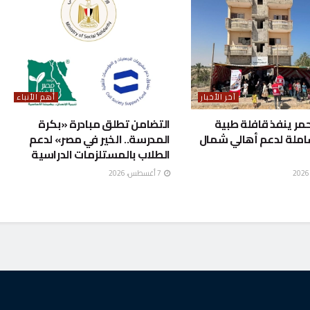
آخر الأخبار
أهم الأنباء
حمر ينفذ قافلة طبية
التضامن تطلق مبادرة «بكرة
املة لدعم أهالي شمال
المدرسة.. الخير في مصر» لدعم
الطلاب بالمستلزمات الدراسية
7 أغسطس، 2026