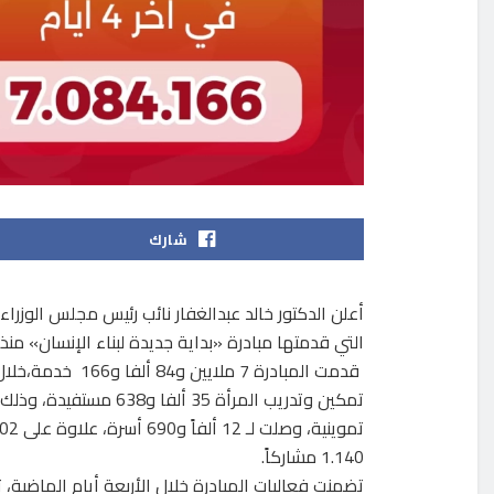
شارك
أعلن الدكتور خالد عبدالغفار نائب رئيس مجلس الوزرا
التي قدمتها مبادرة «بداية جديدة لبناء الإنسان» منذ انطلاقها لـ46 مليون و646
قدمت المبادرة 7 
1.140 مشاركاً.