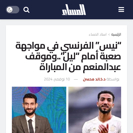
الرئيسية
استاد المساء
“نيس” الفرنسي في مواجهة
صعبة أمام “ليل”..وموقف
عبدالمنعم من المباراة
بواسطة
د.خالد محسن
10 نوفمبر، 2024