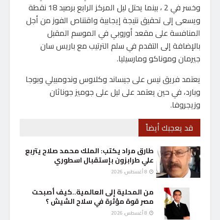
وخسر في 2 ، بينما يحتل ليل المركز الرابع برصيد 18 نقطة
ويسعى إلى تحقيق نتيجة إيجابية واقتناص الفوز من أجل
المنافسة على مقعد أوروبي في الموسم المقبل
بالإضافة إلى التقدم في سلم الترتيب مع باريس سان
جيرمان وموناكو ومارسيليا.
يعتمد فريق نيس على جيساند وكلاوس وندومبيلي وبوجا
وبارد، في حين يعتمد على ليل على جوميز جوناثان
وزيجروفا.
قد يعجبك أيضاً
طارق مراد يكتب: الملك محمد صلاح يتربع
علي طرابزون بإستقبال اسطوري
8 أغسطس، 2026
من المحلية إلى العالمية..كيف أصبحت
مصر قوة مؤثرة في سلاح الشيش ؟
8 أغسطس، 2026