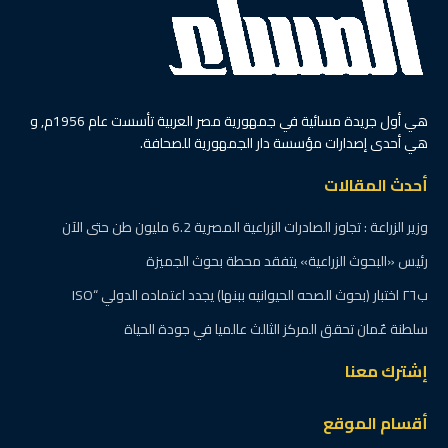
هي أول جريدة مسائية في جمهورية مصر العربية تأسست عام 1956م, و
هي أحدى إصدارات مؤسسة دار الجمهورية للصحافة.
أحدث المقالات
وزير الزراعة : تجاوز الصادرات الزراعية المصرية 6.2 مليون طن حتى الآن
رئيس «البحوث الزراعية» يتفقد محطة بحوث الجميزة
ب٢٦ اختبار (بحوث الصحه الحيوانيه ببنها) يجدد اعتماده الدولي “ISO
سلطنة عٌمان تحقق المركز الثالث عالميا في جودة الحياة
إشترك معنا
أقسام الموقع