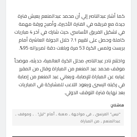
كما أشار عبدالناصر إلي أن محمد عبدالمنعم يعيش فترة
جيدة مع فريقه في الفترة الأخيرة، وأصبح ورقة مهمة
في تشكيل الفريق الأساسي ،حيث شارك في آخر 4 مباريات
كاملة وحصل على تقييم 7.1 خلال الجولة العاشرة أمام
بريست ولمس الكرة 53 مرة وبلغت دقة تمريراته 95%.
واختتم نادر عبدالناصر، محلل الكرة العالمية، حديثه، موضحاً
موقف محمد عبد المنعم من المباراة وقال من المقرر
غيابه عن المباراة للإصابة، ويعاني عبد المنعم من إصابة
في ركبته اليسرى ويعود اللاعب للمشاركة في المباريات
بعد نهاية فترة التوقف الدولي.
هاشتاج:
"نيس" الفرنسي ـ في مواجهة ـ صعبة ـ أمام "ليل".. ـ وموقف ـ
عبدالمنعم ـ من المباراة