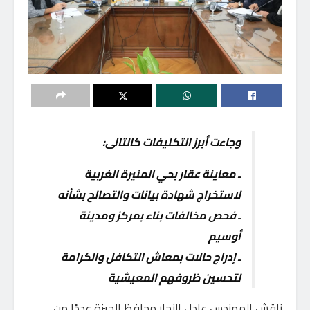
وجاءت أبرز التكليفات كالتالى:
ـ معاينة عقار بحي المنيرة الغربية
لاستخراج شهادة بيانات والتصالح بشأنه
ـ فحص مخالفات بناء بمركز ومدينة
أوسيم
ـ إدراج حالات بمعاش التكافل والكرامة
لتحسين ظروفهم المعيشية
ناقش المهندس عادل النجار محافظ الجيزة عددًا من