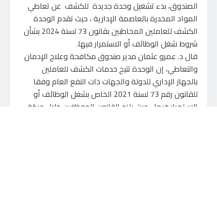
الصندوق، بدء تشغيل وحدة جديدة للكشف عن تعاطي
المواد المخدرة بالعاصمة الإدارية ، حيث تقدم الوحدة
الكشف للعاملين المخاطبين بقانون 73 لسنة 2024 بشأن
شروط شغل الوظائف أو الاستمرار فيها.
قال د. عمرو عثمان مدير صندوق مكافحة وعلاج الإدمان
والتعاطي، إن الوحدة تتيح خدمات الكشف للعاملين
بالجهاز الإداري للدولة والجهات ذات النفع العام وفقا
للقانون رقم 73 لسنة 2021 الخاص بشغل الوظائف أو
الاستمرار فيها ، حيث يلزم القانون الموظفين خلال حركة
“الترقية أو النقل أو الانتداب أو التعيين” بإجراء التحاليل
للتأكد من عدم تعاطيهم المواد المخدرة.
كما يتم أيضا تحليل عينات الكشف عن المواد المخدرة
لسائقي الحافلات المدرسية من خلال معمل التحاليل التابع
للصندوق والذي يتضمن أحدث الأجهزة لتحليل عينات
الكشف عن تعاطي المواد المخدرة .
أضاف “عمرو عثمان” أنه يتم إجراء تحاليل الكشف عن
تعاطي المواد المخدرة للموظفين في الجهاز الإداري