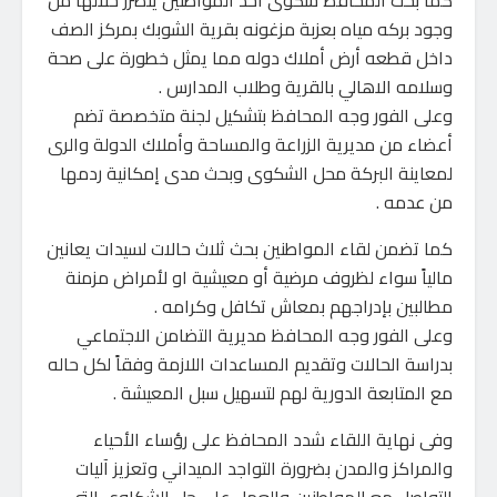
كما بحث المحافظ شكوى أحد المواطنين يتضرر خلالها من
وجود بركه مياه بعزبة مزغونه بقرية الشوبك بمركز الصف
داخل قطعه أرض أملاك دوله مما يمثل خطورة على صحة
وسلامه الاهالي بالقرية وطلاب المدارس .
وعلى الفور وجه المحافظ بتشكيل لجنة متخصصة تضم
أعضاء من مديرية الزراعة والمساحة وأملاك الدولة والرى
لمعاينة البركة محل الشكوى وبحث مدى إمكانية ردمها
من عدمه .
كما تضمن لقاء المواطنين بحث ثلاث حالات لسيدات يعانين
مالياً سواء لظروف مرضية أو معيشية او لأمراض مزمنة
مطالبين بإدراجهم بمعاش تكافل وكرامه .
وعلى الفور وجه المحافظ مديرية التضامن الاجتماعي
بدراسة الحالات وتقديم المساعدات اللازمة وفقاً لكل حاله
مع المتابعة الدورية لهم لتسهيل سبل المعيشة .
وفى نهاية اللقاء شدد المحافظ على رؤساء الأحياء
والمراكز والمدن بضرورة التواجد الميداني وتعزيز آليات