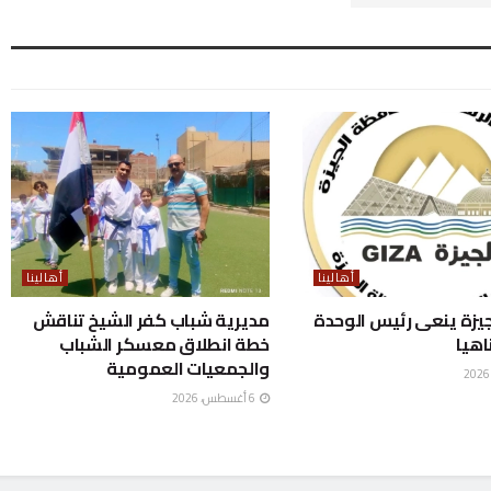
أهالينا
أهالينا
يزة ينعى رئيس الوحدة
مديرية شباب كفر الشيخ تناقش
اهيا
خطة انطلاق معسكر الشباب
والجمعيات العمومية
6 أغسطس، 2026