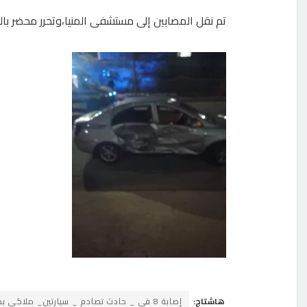
تم نقل المصابين إلى مستشفى المنيا،وتحرر محضر بالو
هاشتاج:
إصابة 8 في _ حادث تصادم _ سيارتين_ ملاكي بمدينة _ المنيا الجديدة