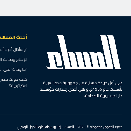
أحدث المقالا
“وسأظل أحبك أنت”
الإعلام وصناعة ا
“ملهمات” على ال
كيف حوّلت مصر ال
هي أول جريدة مسائية في جمهورية مصر العربية
استراتيجية؟
تأسست عام 1956م, و هي أحدى إصدارات مؤسسة
دار الجمهورية للصحافة.
جميع الحقوق محفوظة © 2021 لـ المساء - يُدار بواسطة إدارة التحول الرقمي.