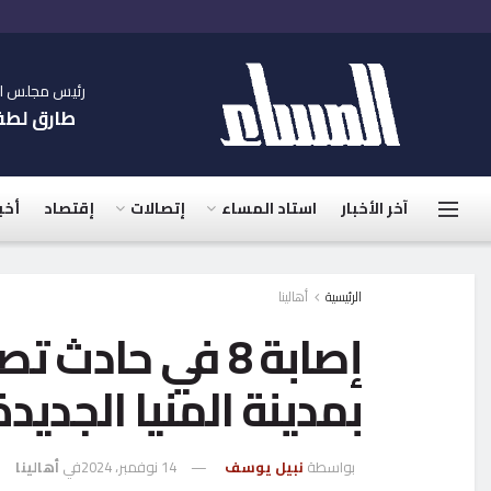
رئيس مجلس الإ
طارق لط
آخر الأخبار
استاد المساء
إتصالات
إقتصاد
أخب
الرئيسية
أهالينا
إصابة 8 في حاد
بمدينة المنيا الجديدة
بواسطة
نبيل يوسف
14 نوفمبر، 2024
في
أهالينا