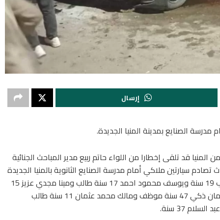
إرسال
 المنيا قد تلقى إخطارا من اللواء حاتم ربيع مدير المباحث الجنائية
ث تصادم سيارتين ملاكي أمام مدرسة الصنايع الثانوية بالمنيا الجديدة
،مما أدى إلى إصابة كل من احمد محمود احمد طالب 19 سنة ويوسف محمود احمد 17 سنة طالب ومينا مجدي عزيز 15
سنة طالب ونجاة شلقامي محمد 51 سنة ومحمد عثمان ذكي 47 سنة موظف ومالك محمد عثمان 11 سنة طالب