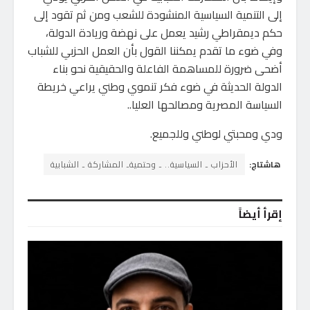
إلى التنمية السياسية المنشودة للشعب ومن ثم تقود إلى
حكم ديمقراطي رشيد يعمل على نهضة وريادة الدولة،
وفي ضوء ما تقدم يمكننا القول بأن العمل الحزبي للشباب
أضحى ضرورة للمساهمة الفاعلة والحقيقية نحو بناء
الدولة الحديثة في ضوء فكر تنموي وطني يراعي خريطة
السياسة المصرية ومصالحها العليا..
ودي ومحبتي لوطني وللجميع.
هاشتاج:
الأحزاب ـ السياسية.. ـ وحتميةـ المشاركة ـ الشبابية
إقرأ أيضاً