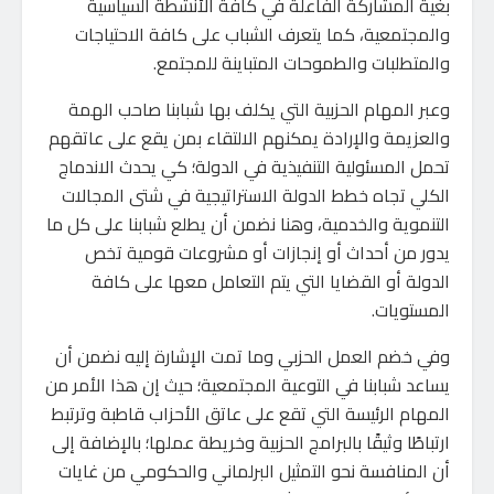
بغية المشاركة الفاعلة في كافة الأنشطة السياسية
والمجتمعية، كما يتعرف الشباب على كافة الاحتياجات
والمتطلبات والطموحات المتباينة للمجتمع.
وعبر المهام الحزبية التي يكلف بها شبابنا صاحب الهمة
والعزيمة والإرادة يمكنهم الالتقاء بمن يقع على عاتقهم
تحمل المسئولية التنفيذية في الدولة؛ كي يحدث الاندماج
الكلي تجاه خطط الدولة الاستراتيجية في شتى المجالات
التنموية والخدمية، وهنا نضمن أن يطلع شبابنا على كل ما
يدور من أحداث أو إنجازات أو مشروعات قومية تخص
الدولة أو القضايا التي يتم التعامل معها على كافة
المستويات.
وفي خضم العمل الحزبي وما تمت الإشارة إليه نضمن أن
يساعد شبابنا في التوعية المجتمعية؛ حيث إن هذا الأمر من
المهام الرئيسة التي تقع على عاتق الأحزاب قاطبة وترتبط
ارتباطًا وثيقًا بالبرامج الحزبية وخريطة عملها؛ بالإضافة إلى
أن المنافسة نحو التمثيل البرلماني والحكومي من غايات