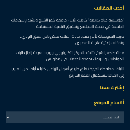
أحدث المقالات
“مؤسسة حياة كريمة” كرمت رئيس جامعة كفر الشيخ وتشيد بإسهامات
الجامعة في خدمة المجتمع وتحقيق التنمية المستدامة
صرف التعويضات لأسر ضحايا حادث انقلاب ميكروباص بنفق الودي..
وتدخلات إغاثية عاجلة للمصابين
محافظ كفرالشيخ : تفقد المركز التكنولوجي ووجه بسرعة إنجاز طلبات
المواطنين والارتقاء بجودة الخدمات فى مطوبس
الليلة.. محافظة الجيزة تغلق طريق أسوان الزراعي كليا 4 أيام.. من المنيب
إلى العياط لاستكمال القطار السريع
إشترك معنا
أقسام الموقع