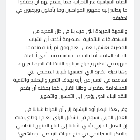
الحياة السياسية عبر الأحزاب، مما يسمح لهم أن يحققوا
ما يتطلع إليه جمهور المواطنين وما يأملون ويرغبون في
تحقيقه.
والتجربة الفريدة التي مرت بنا في ظل العديد من
الاستحقاقات الانتخابية المنصرمة أكدت أن الشباب
المصرية يعشق العمل العام ومن ثم رأيناه مندمجا
بالحياة العامة. أما بالحياة السياسية فقد أدى أداءات
مبهرة في تنظيم وإخراج سيناريو الانتخابات الحرة النزيهة،
وهنا ندرك الخبرة التي اكتسبها شبابنا المخلص التي
تساعده في التعبير عن رأيه بهدف التغيير والإصلاح والتنمية
المستدامة لمقدرات وطننا الغالي، كما يمكنه أن يقدم
النقد البناء الذي يؤدي إلى التحسين والتطوير.
وفي هذا الإطار أود الإشارة إلى أن انخراط شبابنا في
العمل الحزبي يسهم في تشكيل الرأي العام الوطني؛ حيث
إن العمل الحزبي يؤدي بشبابنا إلى اتباع المنهج التنظيمي
والفكر الاستراتيجي في فتح قنوات التواصل الجماهيري؛