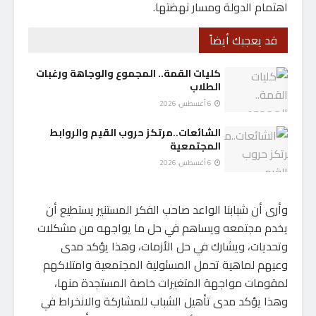
اهتمام الدولة ومسار نهضتها.
قد يعجبك أيضاً
كليات القمة.. المجموع والوجاهة ورغبات
الطلاب
6 أغسطس، 2026
الشائعات..مرتكز حروب القيم والروابط
المجتمعية
6 أغسطس، 2026
وأرى أن شبابنا الواعد صاحب الفكر المستنير يستطيع أن
يخدم مجتمعه ويساهم في حل ما يواجهه من مشكلات
وتحديات، ويشارك في حل الأزمات، وهذا يؤكد مدى
وعيهم لماهية تحمل المسئولية المجتمعية وامتلاكهم
لمقومات مواجهة المتغيرات خاصة المستجدة منها،
وهذا يؤكد مدى تأهيل الشباب للمشاركة والانخراط في