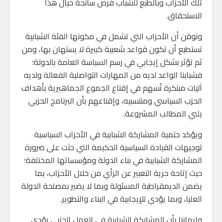
تلك الأحزاب وبالطبع للشباب فرص سانحة حيال هذا
الاستحقاق.
ونوقن أن الأحزاب التي تشمل في مكونها الفئة الشبابية
تستطيع أن تكون قواعد شعبية كبيرة لا يستهان بها، ومن
ثم تؤثر بشكل إيجابي في رسم السياسة العامة بالدولة؛
فشبابنا الواعد لديه من المهارات التواصلية الفعالة ولديه
آليات مبتكرة تُسهم في إقناع الجموع الجماهيرية بأهداف
الحزب السياسي ومنتسبيه، وإقناعهم بأن البرنامج الحزبي
يلبي المطالب المشروعة.
ويؤكد حتمية المشاركة الشبابية في الأحزاب السياسية
توجيهات القيادة السياسية الحكيمة التي حثت على ضرورة
المشاركة الشبابية في بناء الدولة ومؤسساتها المختلفة؛
حيث إتاحة حرية التعبير عن الرأي من خلال الأحزاب، بما
يضمن الديمقراطية المسئولة وبما لا يضير بمصلحة الدولة
العليا، وبما يؤدي للإيجابية في البناء والتطوير.
وإيماننا بأن المشاركة الشبابية في العمل الحزبي يؤدي