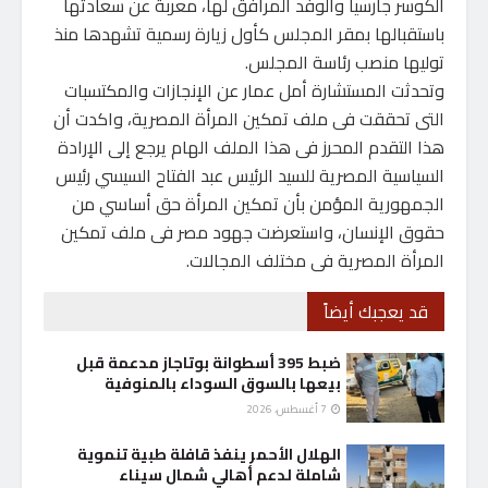
الكوسر جارسيا والوفد المرافق لها، معربة عن سعادتها
باستقبالها بمقر المجلس كأول زيارة رسمية تشهدها منذ
توليها منصب رئاسة المجلس.
وتحدثت المستشارة أمل عمار عن الإنجازات والمكتسبات
التى تحققت فى ملف تمكين المرأة المصرية، واكدت أن
هذا التقدم المحرز فى هذا الملف الهام يرجع إلى الإرادة
السياسية المصرية للسيد الرئيس عبد الفتاح السيسي رئيس
الجمهورية المؤمن بأن تمكين المرأة حق أساسي من
حقوق الإنسان، واستعرضت جهود مصر فى ملف تمكين
المرأة المصرية فى مختلف المجالات.
قد يعجبك أيضاً
ضبط 395 أسطوانة بوتاجاز مدعمة قبل
بيعها بالسوق السوداء بالمنوفية
7 أغسطس، 2026
الهلال الأحمر ينفذ قافلة طبية تنموية
شاملة لدعم أهالي شمال سيناء