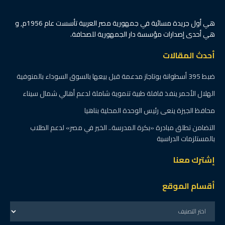
هي أول جريدة مسائية في جمهورية مصر العربية تأسست عام 1956م, و
هي أحدى إصدارات مؤسسة دار الجمهورية للصحافة.
أحدث المقالات
ضبط 395 أسطوانة بوتاجاز مدعمة قبل بيعها بالسوق السوداء بالمنوفية
الهلال الأحمر ينفذ قافلة طبية تنموية شاملة لدعم أهالي شمال سيناء
محافظ الجيزة ينعى رئيس الوحدة المحلية بناهيا
التضامن تطلق مبادرة «بكرة المدرسة.. الخير في مصر» لدعم الطلاب
بالمستلزمات الدراسية
إشترك معنا
أقسام الموقع