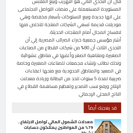
قال ان التحدي الثاني هو التهريب وبيع الملابس
المستوردة المستعملة علي منصات التواصل الاجتماعى
علي انها جديدة وبيع الاستوكات بأسعار مخفضة وهي
موديلات قديمة تسعي الشركات المنتجة للتخلص منها
لافساح المجال أمام المنتجات الحديثة.
أشار مؤسس جمعية خبراء الضرائب المصرية إلي أن
التحدي الثالث أن 80% من شركات القطاع من الصناعات
الصغيرة ومتناهية الصغر وأغلبها في مناطق عشوائية
ولذلك نطالب بإنشاء مجمعات للصناعات الصغيرة وخاصة
في الصعيد والمناطق الحدودية مع منحها اعفاءات
ضريبية لمدة 5 سنوات للحد من البطالة وزيادة معدلات
الإنتاج ورفع نسب التصدير وتعظيم مساهمة القطاع في
الناتج المحلي الإجمالي
قد يعجبك أيضاً
معدلات الشمول المالي تواصل الارتفاع..
79% من المواطنين يمتلكون حسابات
نشطة