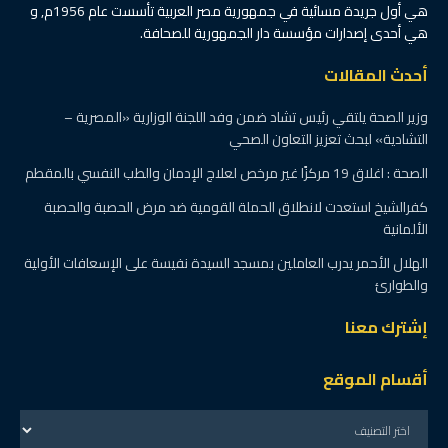
هي أول جريدة مسائية في جمهورية مصر العربية تأسست عام 1956م, و
هي أحدى إصدارات مؤسسة دار الجمهورية للصحافة.
أحدث المقالات
وزير الصحة يلتقي رئيس تشاد ضمن وفد اللجنة الوزارية «المصرية –
التشادية» لبحث تعزيز التعاون الصحي
الصحة : اغلاق 19 مركزًا غير مرخص لعلاج الإدمان والطب النفسي بالمقطم
كفرالشيخ استعدت لانطلاق الحملة القومية ضد مرض الحصبة والحصبة
الألمانية
الهلال الأحمر يدرب العاملين بمسجد السيدة نفيسة على الإسعافات الأولية
والطوارئ
إشترك معنا
أقسام الموقع