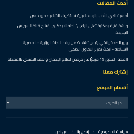
أحدث المقالات
أمسية نادي الأدب بالإسماعيلية تستضيف الشاعر عمرو حسن
ورشة فنية بمكتبة “على الراعى” احتفالا بذكرى افتتاح قناة السويس
الجديدة
وزير الصحة يلتقي رئيس تشاد ضمن وفد اللجنة الوزارية «المصرية –
التشادية» لبحث تعزيز التعاون الصحي
الصحة : اغلاق 19 مركزًا غير مرخص لعلاج الإدمان والطب النفسي بالمقطم
إشترك معنا
أقسام الموقع
سياسة الخصوصية
إتصل بنا
من نحن