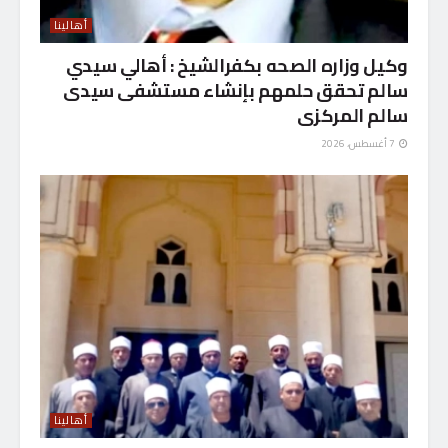
أهالينا
وكيل وزاره الصحه بكفرالشيخ : أهالي سيدي
سالم تحقق حلمهم بإنشاء مستشفى سيدى
سالم المركزى
7 أغسطس، 2026
أهالينا