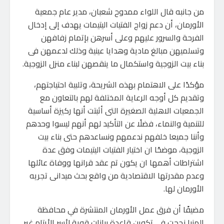
من جانبه قال اللواء ممدوح شعبان، مدير عام جمعية
الأورمان، أن دعم زواج الفتيات اليتيمات يهدف إلى إدخال
الفرحة والسرور عليهم وعلى أسرهن بإتمام زفافهن
وتسلميهن مبالغ مادية وهدايا عينية وذلك لدعمهن فى
بناء بيت الزوجية واستكمال ما ينقصهن لبناء منزل الزوجية.
مؤكدًا على الاهتمام بهذه الشريحة، وتلبية احتياجتهم،
وتقديم كل أوجه الرعاية المختلفة لهم بالتعاون مع
الجمعيات الاهلية الصغيرة التى أثبتت أنها ركيزة أساسية
للتنمية والنماء، فضلًا عن التأكيد لهم أنهم ليسوا وحدهم
وأننا جميعا خلفهم ندعمهم ونساعدهم حتى بناء بيت
الزوجية، موضحًا ان اختيار الفتيات اليتيمات وفق عدة
اشتراطات أهمها ان يكون تم عقد قرانها ووفاة عائلها
وعدم مقدرتها الاقتصادية من واقع بحث ميدانى تجريه
الأورمان لها.
مضيفًا أن فرق عمل الأورمان المنتشرة في محافظة
المنيا نجحت في تكوين قاعدة بيانات قوية لأسر الأيتام غير