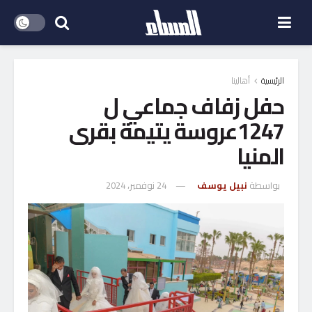
الرئيسية
أهالينا
حفل زفاف جماعي ل
1247عروسة يتيمة بقرى
المنيا
بواسطة
نبيل يوسف
24 نوفمبر، 2024