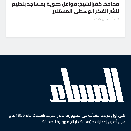
محافظ كفرالشيخ: قوافل دعوية بمساجد بلطيم
لنشر الفكر الوسطي المستنير
7 أغسطس، 2026
هي أول جريدة مسائية في جمهورية مصر العربية تأسست عام 1956م, و
هي أحدى إصدارات مؤسسة دار الجمهورية للصحافة.