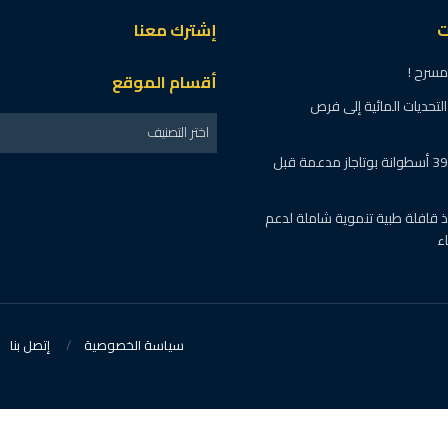
ت
إشترك معنا
مسرح !
أقسام الموقع
تحديات المائية إلى فرص
اختر التصنيف
المنوفية: ضبط 395 أسطوانة بوتاجاز مدعمة قبل
فذ قافلة طبية تنموية شاملة لدعم
ء
سياسة الخصوصية
إتصل بنا