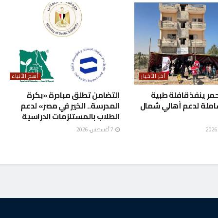
آخر الأخبار
أهم الأنباء
حمر ينفذ قافلة طبية
التضامن تطلق مبادرة «بكرة
املة لدعم أهالي شمال
المدرسة.. الخير في مصر» لدعم
الطلاب بالمستلزمات الدراسية
7 أغسطس، 2026