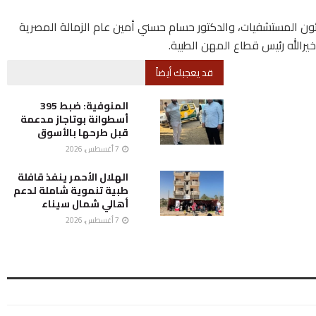
ئون المستشفيات، والدكتور حسام حسني أمين عام الزمالة المصرية
رالله رئيس قطاع المهن الطبية.
قد يعجبك أيضاً
المنوفية: ضبط 395
أسطوانة بوتاجاز مدعمة
قبل طرحها بالأسوق
7 أغسطس، 2026
الهلال الأحمر ينفذ قافلة
طبية تنموية شاملة لدعم
أهالي شمال سيناء
7 أغسطس، 2026