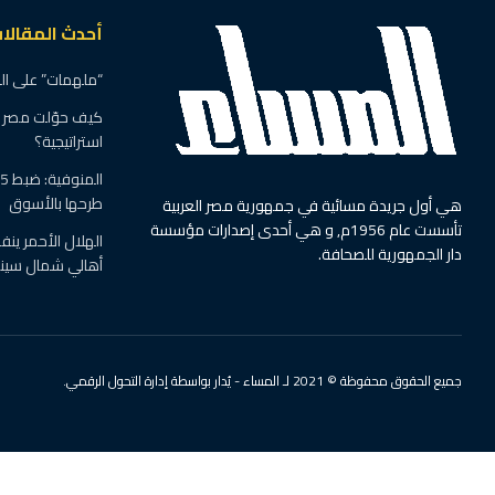
أحدث المقالا
“ملهمات” على ال
كيف حوّلت مصر ال
استراتيجية؟
طرحها بالأسوق
هي أول جريدة مسائية في جمهورية مصر العربية
تأسست عام 1956م, و هي أحدى إصدارات مؤسسة
الهلال الأحمر ين
دار الجمهورية للصحافة.
أهالي شمال سينا
جميع الحقوق محفوظة © 2021 لـ المساء - يُدار بواسطة إدارة التحول الرقمي.