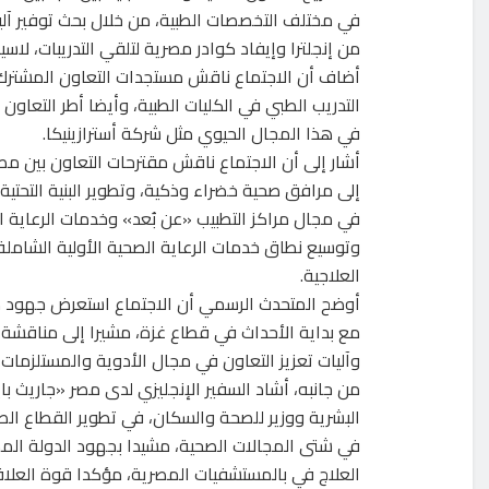
في مختلف التخصصات الطبية، من خلال بحث توفير آلي
من إنجلترا وإيفاد كوادر مصرية لتلقي التدريبات، لاسي
أضاف أن الاجتماع ناقش مستجدات التعاون المشترك بين
التدريب الطبي في الكليات الطبية، وأيضا أطر التعاون
في هذا المجال الحيوي مثل شركة أسترازينيكا.
أشار إلى أن الاجتماع ناقش مقترحات التعاون بين مص
إلى مرافق صحية خضراء وذكية، وتطوير البنية التحتي
في مجال مراكز التطبيب «عن بُعد» وخدمات الرعاية ال
وتوسيع نطاق خدمات الرعاية الصحية الأولية الشاملة، و
العلاجية.
أوضح المتحدث الرسمي أن الاجتماع استعرض جهود مصر
مع بداية الأحداث في قطاع غزة، مشيرا إلى مناقشة ا
وآليات تعزيز التعاون في مجال الأدوية والمستلزمات 
من جانبه، أشاد السفير الإنجليزي لدى مصر «جاريث باي
البشرية ووزير للصحة والسكان، في تطوير القطاع ال
في شتى المجالات الصحية، مشيدا بجهود الدولة المص
العلاج في بالمستشفيات المصرية، مؤكدا قوة العلاقا