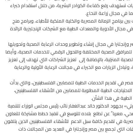
ات تستهدف رفع كفاءة الكوادر البشرية، من خلال استقدام خبراء
ما في مجال زراعة النخاع.
 برنامج الزمالة المصرية والكلية الملكية للأطباء، وبرامج منح
 في مجال الأدوية والمعدات الطبية مع الشركات الإنجليزية الرائدة
ر وإنجلترا في مجال إنشاء وتطوير وحدات الرعاية الصحية وتحويلها
ة للمرافق الصحية المختلفة والتحول الرقمي للخدمات الصحية، وأيضا
صحية المنزلية، بالإضافة إلى تعزيز الشراكات التي تهدف إلى تعزيز
تبادل الزيارات مع الخبراء في مجالات الرعاية الأولية والرعاية
 في تقديم الخدمات الطبية للمصابين الفلسطينيين، والتي بدأت
لاحتياجات الطبية المطلوبة للمصابين من الأشقاء الفلسطينيين،
الطبية في هذا الشأن.
لي» بجهود الدكتور خالد عبدالغفار نائب رئيس مجلس الوزراء للتنمية
صحي، معربا ً عن تطلع بلاده للتوسع في تنفيذ خطط مشتركة للتعاون
رية في تقديم كافة سبل الدعم للأشقاء الفلسطينيين الذين يتلقون
ت التي تجمع بين مصر وإنجلترا في العديد من المجالات ذات