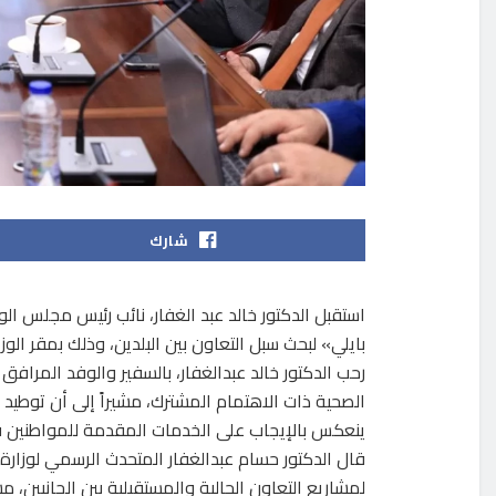
شارك
استقبل الدكتور خالد عبد الغفار، نائب رئيس مجلس الو
بايلي» لبحث سبل التعاون بين البلدين، وذلك بمقر الوز
رحب الدكتور خالد عبدالغفار، بالسفير والوفد المرافق
الصحية ذات الاهتمام المشترك، مشيراً إلى أن توطيد
ينعكس بالإيجاب على الخدمات المقدمة للمواطنين في
قال الدكتور حسام عبدالغفار المتحدث الرسمي لوزار
لمشاريع التعاون الحالية والمستقبلية بين الجانبين، 