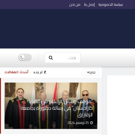
سياسة الخصوصية
إتصل بنا
من نحن
ترينـد
أحدث المقالات
فلترة
“موقف وسائل الإعلام من قضايا
كازاخستان” في رسالة دكتوراة بجامعة
الزقازيق
25 نوفمبر، 2024