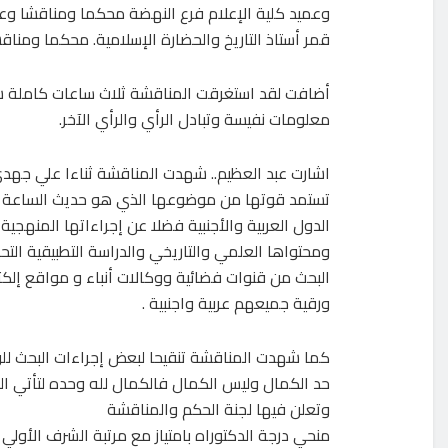
وعميد كلية الإعلام فرع النهضة محكما ومناقشا وعض
قمر أستاذ التاريخ والحضارة الإسلامية. محكما ومناق
أضافت لقد استغرقت المناقشة ثلاث ساعات كاملة 
معلومات نفيسة وتبادل الرأي والرأي الآخر.
اشارت عبد العظيم.. شهدت المناقشة ثناءا علي جهد
تستمد قوتها من موضوعها الذي هو حديث الساعة 
الدول العربية والأجنبية فضلا عن إجراءاتها المنهجي
ومحتواها العلمي والتاريخي والدراسة التطبيقية التحل
البحث من قنوات فضائية ووكالات أنباء و مواقع إلك
ورقية جميعهم عربية واجنبية .
كما شهدت المناقشة تنقيحا لبعض إجراءات البحث للو
حد الكمال وليس الكمال فالكمال لله وحده لتأتي ال
وتعلن فيها لجنة الحكم والمناقشة
منحي درجة الدكتوراه بامتياز مع مرتبة الشرف الأولي 