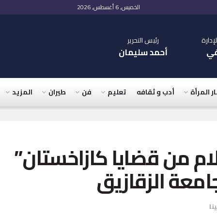
الخميس, 6 أغسطس, 2026
دارة
رئيس التحرير
في
أحمد سليمان
ار المرأة
أدب و ثقافه
تعليم
فن
طيران
المزيد
م من قضايا كازاخستان”
امعة الزقازيق
نا