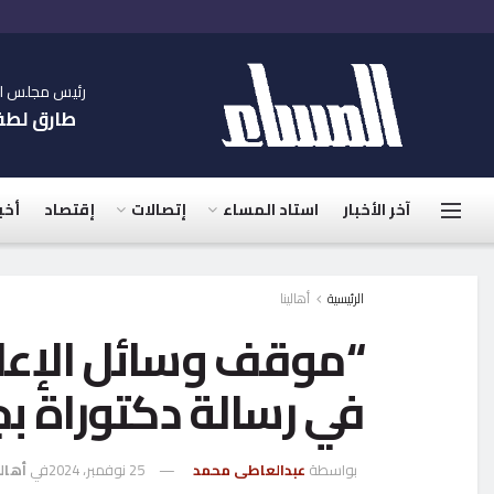
رئيس مجلس الإ
طارق لط
آخر الأخبار
استاد المساء
إتصالات
إقتصاد
أخب
الرئيسية
أهالينا
“موقف وسائل الإعلا
في رسالة دكتوراة بج
بواسطة
عبدالعاطى محمد
25 نوفمبر، 2024
في
أهالي