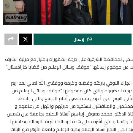
إرسال
سمي لمحافظة الشرقية علي درجة الدكتوراه بامتياز مع مرتبة الشرف
معات عن موضوع رسالتها “موقف وسائل الإعلام من قضايا كازاخستان”
ه الجزاء الاوفي ببركته وفضله وكرمه ووفقني الله تعالي بعد اربع
درجة الدكتوراه والتي كان موضوعها “موقف وسائل الإعلام من
 كازاخستان” في الفترة من ١٩٩٢ وحتي ٢٠١٩ م ليأتي اليوم الذي أعرض فيه سعيي أمام الجميع وتاتي اللحظة
لمحكمين والمناقشين لاستفيد من خبرتهم وانتهل من علمهم و
ستاذ الدكتور محمد معوض إبراهيم أستاذ الاعلام بجامعة عين شمس
ا ورئيسا والذي أشرف على هذه الرسالة تشريفا للرسالة وصاحبتها
الحي النجار أستاذ الإعلام بكلية الإعلام جامعة الأزهر فرع البنات