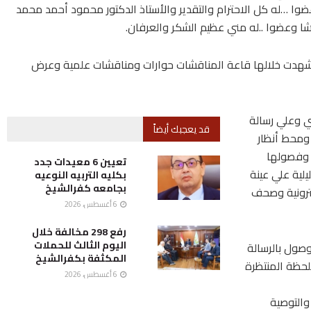
وا …له كل الاحترام والتقدير والأستاذ الدكتور محمود أحمد محمد
شا وعضوا ..له مني عظيم الشكر والعرفان.
شهدت خلالها قاعة المناقشات حوارات ومناقشات علمية وعرض
ي وعلي رسالة
قد يعجبك أيضاً
ومحط أنظار
ة وفصولها
تعيين 6 معيدات جدد
يلية علي عينة
بكليه التربيه النوعيه
بجامعه كفرالشيخ
ترونية وصحف
6 أغسطس، 2026
رفع 298 مخالفة خلال
اليوم الثالث للحملات
صول بالرسالة
المكثفة بكفرالشيخ
لحظة المنتظرة
6 أغسطس، 2026
والتوصية