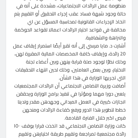
منظومة عمل الرائدات الاجتماعيات، مشددة على أنه في
حالة وجود شبهة فساد عقب إجراء التحقيق أو التقييم يتم
اتخاذ الإجراءات القانونية لمحاسبة المسؤل عن اي
مخالفة في قواعد اختيار الرائدات اعمالا لقواعد الحوكمة
والنزاهة والشفافية.
أشارت د. مايا مرسي إلى أنه تقرر أيضًا استمرار إيقاف عمل
20 رائدة، وإيقاف كافة المخصصات المالية المقررة لهن،
وذلك نظرًا لوجود صلة قرابة بينهن وبين أعضاء لجنة
الاختيار، وبين بعض العاملين، وذلك لحين انتهاء التحقيقات
التي تجريها الوزارة في هذا الشأن.
أضافت وزيرة التضامن الاجتماعي أن الرائدات المجتمعيات
يلعبن دورا مهما ومؤثرا في تنفيذ برامج الوزارة ويحققن
انجازات كبيرة في العمل الميداني وجهدهن مقدر ولدينا
خطط لتطوير هذا الدور ورفع كفاءة الرائدات ومنحهن
فرص اكبر خلال الفترة القادمة.
كانت وزارة التضامن الاجتماعي قد اتخذت قرارا بوقف ١٥٠٠
رائدة مجتمعية لمراجعة وتقييم طريقة اختيارهن وتقييم