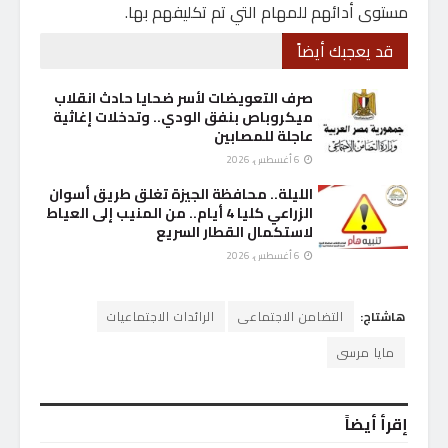
مستوى أدائهم للمهام التي تم تكليفهم بها.
قد يعجبك أيضاً
صرف التعويضات لأسر ضحايا حادث انقلاب
ميكروباص بنفق الودي.. وتدخلات إغاثية
عاجلة للمصابين
6 أغسطس، 2026
الليلة.. محافظة الجيزة تغلق طريق أسوان
الزراعي كليا 4 أيام.. من المنيب إلى العياط
لاستكمال القطار السريع
6 أغسطس، 2026
هاشتاج:
التضامن الاجتماعى
الرائدات الاجتماعيات
مايا مرسى
إقرأ أيضاً