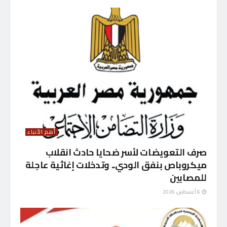
أهم الأنباء
صرف التعويضات لأسر ضحايا حادث انقلاب
ميكروباص بنفق الودي.. وتدخلات إغاثية عاجلة
للمصابين
6 أغسطس، 2026