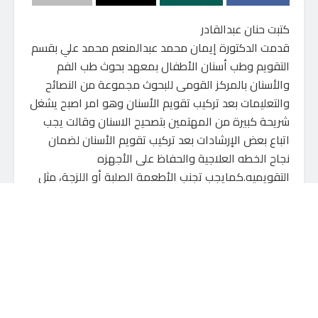
كتبت حنان عبدالقادر
قدمت الدكتورة إيمان محمد عبدالمنعم محمد علي بقسم
التقويم وطب أسنان الأطفال بمعهد بحوث طب الفم
والأسنان بالمركز القومى للبحوث مجموعة من النصائح
والتعليمات بعد تركيب تقويم الأسنان وهو امر اصبح يشغل
شريحة كبيرة من المهتمين بتصحيح الاسنان وقالت يجب
اتباع بعض الإرشادات بعد تركيب تقويم الأسنان لضمان
نجاح الخطه العلاجية والحفاظ على الأجهزه
التقويميه.كمايجب تجنب الأطعمة الصلبة أو اللزجة، مثل
المكسرات والعلكة، لتفادي كسر الأجهزه. احرص على
تنظيف الأسنان بفرشاة ناعمة ومعجون يحتوي على
الفلورايد بعد كل وجبة، واستخدم خيط الأسنان بلطف لإزالة
بقايا الطعام كذللك غسول يومي يحتوي علي الفلورايد،
قد تشعر بحساسية خفيفة تزول تدريجيًا. تجنب المشروبات
شديدة البرودة أو السخونة لتقليل الحساسية وإلتزم
المتابعة الدورية مع طبيب تقويم الأسنان .