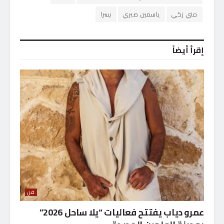
مني زكي
ياسمين صبري
يسرا
إقرأ أيضاً
فن
عمرو دياب يفتتح فعاليات “يلا ساحل 2026”