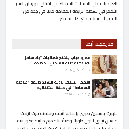
العالميات على السجادة الحمراء في افتتاح مهرجان البحر
الأحمر في نسخته الرابعة المقامة حاليا في جدة من
المقرر أن يستمر حتى ١٤ ديسمبر.
قد يعجبك أيضاً
عمرو دياب يفتتح فعاليات “يلا ساحل
2026” بمدينة العلمين الجديدة
5 أغسطس، 2026
الأحد.. الشيف نادية السيد ضيفة “صاحبة
السعادة” في حلقة استثنائية
5 أغسطس، 2026
ظهرت ياسمين صبري بإطلالة أنيقة وملفتة حيث ارتدت
فستان نبيتي اللون طويلاً وضيقًا بتصميم درابيه وكورسيه
مع أكمام طويلة وبعض التطريزات من الفصوص والورود