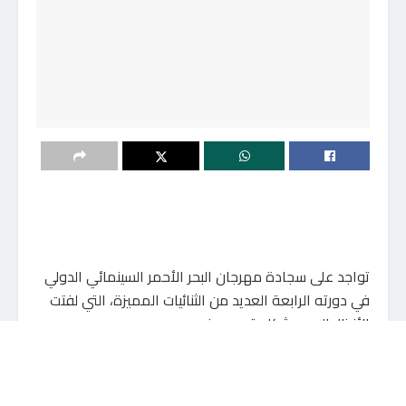
تواجد على سجادة مهرجان البحر الأحمر السينمائي الدولي
في دورته الرابعة العديد من الثنائيات المميزة، التي لفتت
الأنظار إليهم بشكل قوي، منهم…
قد يعجبك أيضاً