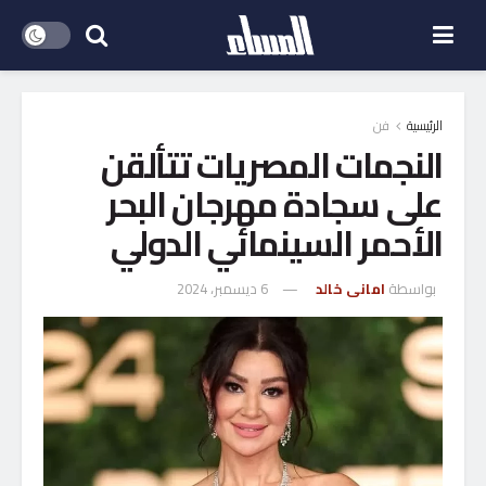
الرئيسية
فن
النجمات المصريات تتألقن
على سجادة مهرجان البحر
الأحمر السينمائي الدولي
بواسطة
امانى خالد
6 ديسمبر، 2024