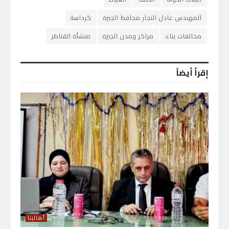
المهندس عادل النجار محافظ الجيزة
كرداسة
مخالفات بناء
مراكز ومدن الجيزة
منشأة القناطر
إقرأ أيضاً
أهالينا