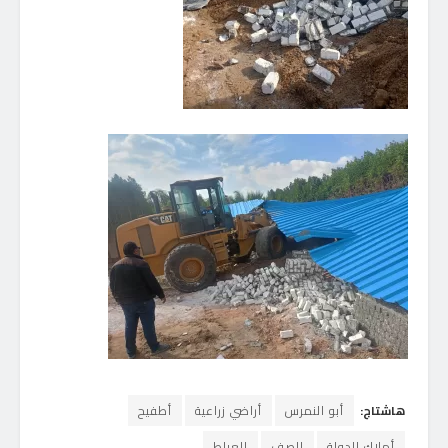
هاشتاج:
أبو النمرس
أراضي زراعية
أطفيح
أملاك الدولة
الصف
العياط