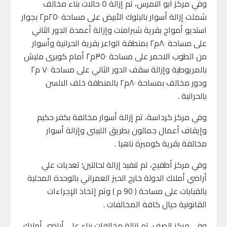
وفي مركز أبو النمرس، تم إزالة ٥ حالات بناء مخالف
شملت إزالة أسوار بالبلوك الأبيض على مساحة ٢٥٠م٢ بجوار
استديو أمواج بقرية شبرامنت وإزالة أعمدة الدور الثاني
على مساحة ٨٠م٢ بمنطقة الواعر بقرية الحرانية وأسوار
من الطوب الاحمر على مساحة ٣٥٠م٢ أمام كوبرى مليش
بالمريوطية وإزالة سقف الدور الثاني على مساحة ٧٠ م٢
ودور مخالف بمساحة ٨٠م٢ بالمنطقة خلف الالسن
بالحرانية .
وفي مركز كرداسة، تم إزالة أسوار مخالفة بكفر حكيم
وإيقاف أعمال جمالون بطريق اللبينى وإزالة أسوار
مخالفة بقرية كومبرة ناهيا .
وفي مركز أطفيح، تم تنفيذ إزالة لحالتين؛ تعديات علي
أراضي أملاك الدولة خارج الحيز العمراني بالوحدة المحلية
بالقبابات على مساحة ( 90 م ) وتم إتخاذ الإجراءات
القانونية حيال كافة المخالفات .
وفي مركز الصف، تم إزالة مخالفات بناء علي أراضى أملاك