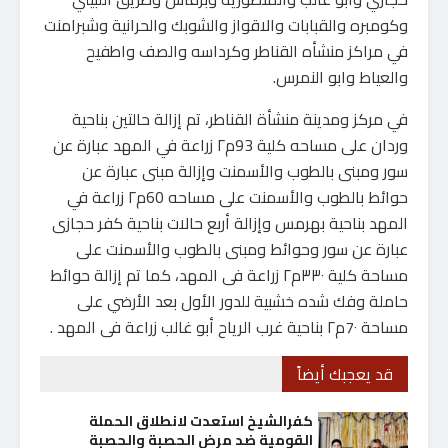
وكومبره والقبابات والاقواز والشوبك والحرانية وشبرامنت
في مراكز منشأه القناطر وكرداسه والصف واطفيح
والعياط وابو النمرس.
في مركز ومدينة منشأة القناطر، تم إزالة حالتين بناحية
وردان على مساحه كلية 93م٢ زراعة في المهد عبارة عن
سور ومبنى بالطوب والأسمنت وإزالة مبنى عبارة عن
حوائط بالطوب والأسمنت على مساحه 60م٢ زراعة في
المهد بناحية بهرمس وإزالة أربع حالات بناحية كفر حجازى
عبارة عن سور وحوائط ومبنى بالطوب والأسمنت على
مساحة كلية ٣٣٠م٢ زراعة فى المهد، كما تم إزالة حوائط
حاملة وفك شده خشبية للدور الأول بعد الأرضي على
مساحة 7٠م٢ بناحية غرب الرياح أبو غالب زراعة فى المهد .
قد يعجبك أيضاً
كفرالشيخ استعدت لانطلاق الحملة
القومية ضد مرض الحصبة والحصبة