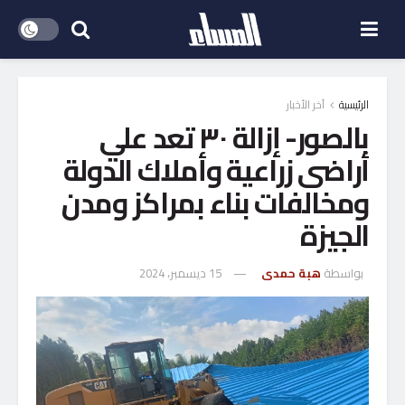
الرئيسية
آخر الأخبار
بالصور- إزالة ٣٠ تعد علي
أراضى زراعية وأملاك الدولة
ومخالفات بناء بمراكز ومدن
الجيزة
بواسطة
هبة حمدى
15 ديسمبر، 2024