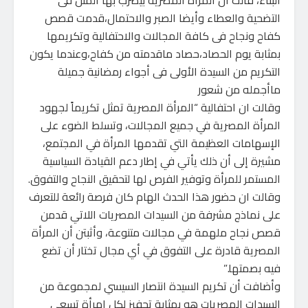
البناء، قالت ان المرآة المصرية بيضرب بها المثل فى
التضحية والعطاء وأيضا الصبر والاحتمال،قدمت قصص
كفاح ونجاح فى كافة المجالات والاحتفالية وتكريمها
بمثابة يوم الحصاد،حصاد ماقدمته من كفاح،وعندما يكون
التكريم من السيدة الأولى فى أجواء رمضانية جميلة
ماأجمله من شعور
وقالت ان احتفالية “المرأة المصرية تمثل تكريماً لجهود
المرأة المصرية في جميع المجالات، وتسلط الضوء على
الإسهامات العظيمة التي تقدمها المرأة في المجتمع،
مشيرة إلى أن ذلك يأتي في إطار دعم القيادة السياسية
المستمر للمرأة وتوفير الفرص لها لتحقيق النجاح والتفوق.
وقالت ان حضور هذا الحدث الهام كان فرصة رائعة للتعرف
على نماذج مشرفة من السيدات المصريات اللاتي قدمن
قصص نجاح ملهمة في مجالات متنوعة، وأثبتن أن المرأة
المصرية قادرة على التفوق في أي مجال تختار أن تضع
فيه بصمتها.”
وأضافت أن تكريم السيدة انتصار السيسي لمجموعة من
السيدات المصريات هو بمثابة تحفيز لكل امرأة تسعى