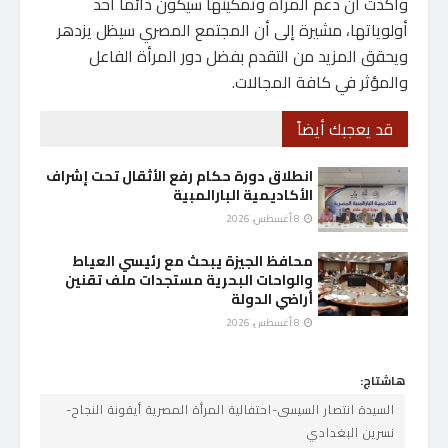
وأكدت أن دعم المرأة وتمكينها سيكون دائماً أحد
أولوياتها، مشيرة إلى أن المجتمع المصري سيظل يزدهر
ويحقق المزيد من التقدم بفضل دور المرأة الفاعل
والمؤثر في كافة المجالات.
قد يعجبك أيضاً
انطلاق دورة حكام رفع الأثقال تحت إشراف
الأكاديمية البارالمبية
8 أغسطس، 2026
محافظ الجيزة يبحث مع رئيسي العياط
والواحات البحرية مستجدات ملف تقنين
أراضي الدولة
8 أغسطس، 2026
هاشتاج:
السيدة انتصار السيسى-احتفالية المرأة المصرية أيقونة النجاح-
نسرين البغدادي