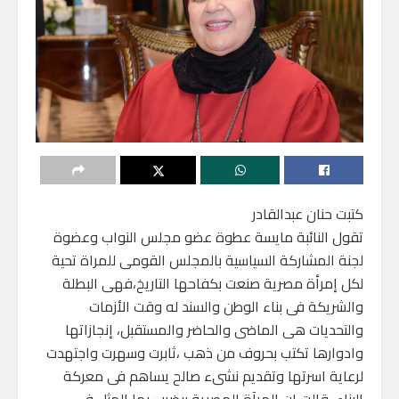
كتبت حنان عبدالقادر
تقول النائبة مايسة عطوة عضو مجلس النواب وعضوة
لجنة المشاركة السياسية بالمجلس القومى للمراة تحية
لكل إمرأة مصرية صنعت بكفاحها التاريخ،فهى البطلة
والشريكة فى بناء الوطن والسند له وقت الأزمات
والتحديات هى الماضى والحاضر والمستقبل، إنجازاتها
وادوارها تكتب بحروف من ذهب ،ثابرت وسهرت واجتهدت
لرعاية اسرتها وتقديم نشىء صالح يساهم فى معركة