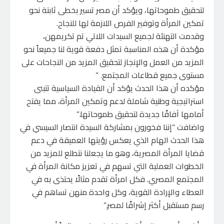
لتحقيق طموحاتها، ويؤكد أن مصر تسير بخطى ثابتة نحو
تمكين المرأة وتوفير الفرص اللازمة لها للنجاح.
وقدمت التهنئة لجميع السيدات اللاتي تم تكريمهن،
مؤكدة أن هذه المناسبة تمثل دفعة قوية لنا جميعاً نحو
المزيد من العمل والإنجاز لتحقيق المزيد من النجاحات على
مستوى جميع قطاعات المجتمع. ”
مؤكده أن هذا الحدث يؤكد أن القيادة السياسية تتبنى
استراتيجية وطنية شاملة لدعم وتمكين المرأة، مما يفتح
أمامها آفاقًا جديدة لتحقيق طموحاتها.”
واضافت “إننا فخورون بمشاركة السيدة انتصار السيسي في
هذا الحدث الهام الذي يعكس رؤيتها العميقة في دعم
قضايا المرأة المصرية، وهو ما يجعلنا نتطلع للمزيد من
الخطوات العملية التي تسهم في تعزيز مكانة المرأة في
المجتمع المصري. فكل امرأة تقدم مثالًا يحتذى به في
العطاء والإرادة القوية، وكل واحدة منهن تساهم في
رسم مستقبل أكثر إشراقًا لمصر.”