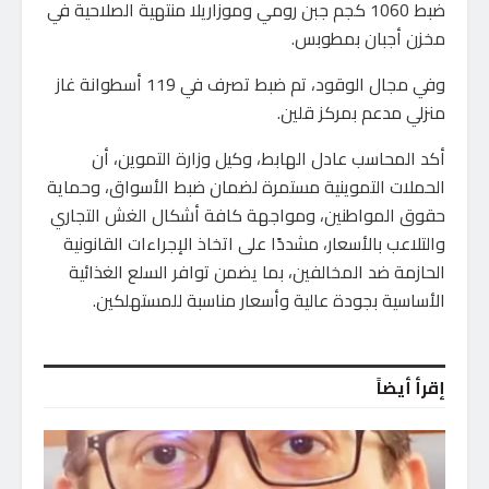
ضبط 1060 كجم جبن رومي وموزاريلا منتهية الصلاحية في
مخزن أجبان بمطوبس.
وفي مجال الوقود، تم ضبط تصرف في 119 أسطوانة غاز
منزلي مدعم بمركز قلين.
أكد المحاسب عادل الهابط، وكيل وزارة التموين، أن
الحملات التموينية مستمرة لضمان ضبط الأسواق، وحماية
حقوق المواطنين، ومواجهة كافة أشكال الغش التجاري
والتلاعب بالأسعار، مشددًا على اتخاذ الإجراءات القانونية
الحازمة ضد المخالفين، بما يضمن توافر السلع الغذائية
الأساسية بجودة عالية وأسعار مناسبة للمستهلكين.
إقرأ أيضاً