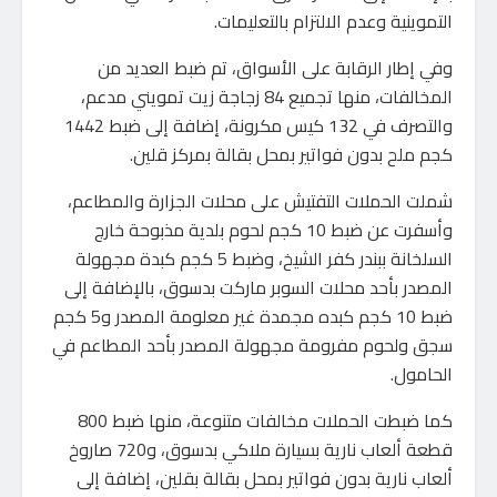
التموينية وعدم الالتزام بالتعليمات.
وفي إطار الرقابة على الأسواق، تم ضبط العديد من
المخالفات، منها تجميع 84 زجاجة زيت تمويني مدعم،
والتصرف في 132 كيس مكرونة، إضافة إلى ضبط 1442
كجم ملح بدون فواتير بمحل بقالة بمركز قلين.
شملت الحملات التفتيش على محلات الجزارة والمطاعم،
وأسفرت عن ضبط 10 كجم لحوم بلدية مذبوحة خارج
السلخانة ببندر كفر الشيخ، وضبط 5 كجم كبدة مجهولة
المصدر بأحد محلات السوبر ماركت بدسوق، بالإضافة إلى
ضبط 10 كجم كبده مجمدة غير معلومة المصدر و5 كجم
سجق ولحوم مفرومة مجهولة المصدر بأحد المطاعم في
الحامول.
كما ضبطت الحملات مخالفات متنوعة، منها ضبط 800
قطعة ألعاب نارية بسيارة ملاكي بدسوق، و720 صاروخ
ألعاب نارية بدون فواتير بمحل بقالة بقلين، إضافة إلى