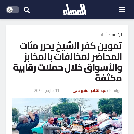
الرئيسية
أهالينا
تموين كفر الشيخ يحرر مئات
المحاضر لمخالفات بالمخابز
والأسواق خلال حملات رقابية
مكثفة
بواسطة
عبدالقادر الشوادفى
11 مارس، 2025