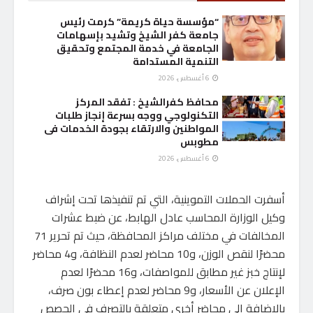
“مؤسسة حياة كريمة” كرمت رئيس
جامعة كفر الشيخ وتشيد بإسهامات
الجامعة في خدمة المجتمع وتحقيق
التنمية المستدامة
6 أغسطس، 2026
محافظ كفرالشيخ : تفقد المركز
التكنولوجي ووجه بسرعة إنجاز طلبات
المواطنين والارتقاء بجودة الخدمات فى
مطوبس
6 أغسطس، 2026
أسفرت الحملات التموينية، التي تم تنفيذها تحت إشراف
وكيل الوزارة المحاسب عادل الهابط، عن ضبط عشرات
المخالفات في مختلف مراكز المحافظة، حيث تم تحرير 71
محضرًا لنقص الوزن، و10 محاضر لعدم النظافة، و4 محاضر
لإنتاج خبز غير مطابق للمواصفات، و16 محضرًا لعدم
الإعلان عن الأسعار، و9 محاضر لعدم إعطاء بون صرف،
بالإضافة إلى محاضر أخرى متعلقة بالتصرف في الحصص