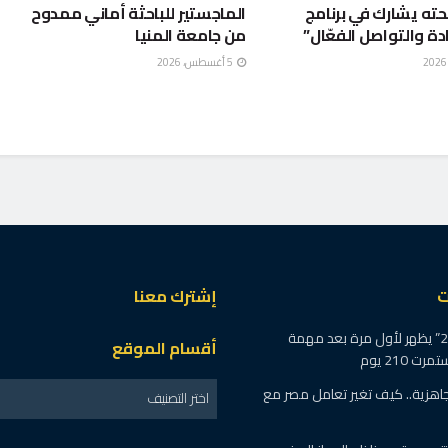
ته يشارك في برنامج
الماجستير للباحثة أماني ممدوح
قادة والتواصل الفعّال”
من جامعة المنيا
5 أغسطس، 2026
ت
إشترك معنا
طاقم “شنتشو-21” يظهر لأول مرة بعد مهمة
أقسام الموقع
 210 يوم
اهزية.. كيف تغير تعامل مصر مع
اختر التصنيف