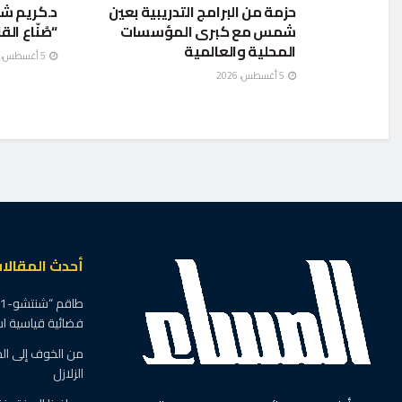
حزمة من البرامج التدريبية بعين
د.كريم شح
شمس مع كبرى المؤسسات
“صُنّاع ال
المحلية والعالمية
5 أغسطس، 2026
5 أغسطس، 2026
أحدث المقالا
فضائية قياسية استمرت
من الخوف إلى الج
الزلازل