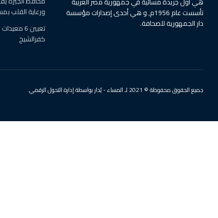
محافظ الجيزة يفت
هي أول جريدة مسائية في جمهورية مصر العربية
ورعاية القلب بم
تأسست عام 1956م, و هي أحدى إصدارات مؤسسة
دار الجمهورية للصحافة.
تعيين 6 معي
كفرالشيخ
جميع الحقوق محفوظة © 2021 لـ المساء - يُدار بواسطة إدارة التحول الرقمي.