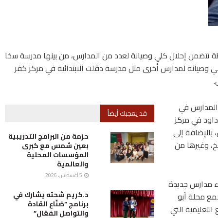
خطة تتضمن إحلال كلي وصيانة لعدد من المدارس، من بينها مدرسة سخا
 جزئي وصيانة لمدارس أخرى مثل مدرسة دقلت الابتدائية في مركز كفر
.
 المدارس في
قد يعجبك أيضاً
اود في مركز
 بالإضافة إلى
حزمة من البرامج التدريبية
، وغيرها من
بعين شمس مع كبرى
المؤسسات المحلية
والعالمية
5 أغسطس، 2026
اء مدارس جديدة
د.كريم شحته يشارك في
مع محلة أبو
برنامج “صُنّاع القادة
لتعليمية التي
والتواصل الفعّال”