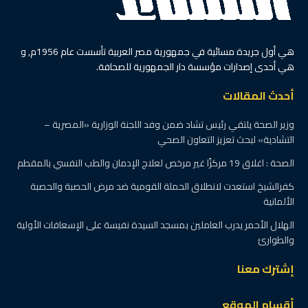
هي أول جريدة مسائية في جمهورية مصر العربية تأسست عام 1956م, و
هي أحدى إصدارات مؤسسة دار الجمهورية للصحافة.
أحدث المقالات
وزير الصحة يلتقي رئيس تشاد ضمن وفد اللجنة الوزارية «المصرية –
التشادية» لبحث تعزيز التعاون الصحي
الصحة : اغلاق 19 مركزًا غير مرخص لعلاج الإدمان والطب النفسي بالمقطم
كفرالشيخ استعدت لانطلاق الحملة القومية ضد مرض الحصبة والحصبة
الألمانية
الهلال الأحمر يدرب العاملين بمسجد السيدة نفيسة على الإسعافات الأولية
والطوارئ
إشترك معنا
أقسام الموقع