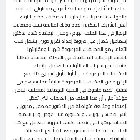
على موارد الدولة وثرواتها وتحسين جودة بنيتها الأساسية
.. جاء ذلك أثناء إجتماع محافظ أسوان بمسئولى المحليات
والجهات والمديريات والإدارات المختصة ، بحضور اللواء
أيمن الشريف السكرتير العام وذلك لمتابعة نسب ومعدلات
الإنجاز فى هذا الملف الهام ، وخلال الإجتماع شدد الدكتور
إسماعيل كمال على ضرورة إعداد تقرير دورى يشمل نسب
التعامل مع المخالفات المرصودة شهرياً ومقارنتها
بالنسبة الإجمالية للمخالفات فى الفترات السابقة، مطالباً
بكثيف الجهود وإعطاء الأولوية للتعامل وإنهاء
المخالفات المرصودة حديثاً أولاً بأول ليتوازى ذلك مع
الإنتهاء من المخالفات المرصودة سابقاً مما يساهم فى
تحقيق تقدم ملحوظ فى النسبة الإجمالية لمعدلات الإنجاز ،
مؤكداً على أن هذا الملف من الملفات التى تحظى
بإهتمام ومتابعة متواصلة من الدكتور مصطفى مدبولى
رئيس مجلس الوزراء ، والدكتورة منال عوض وزير التنمية
المحلية ،وهو الذى يتطلب تكثيف الجهود للتعامل مع هذا
الملف بجدية كاملة لتحقيق معدلات أسرع للمعاينات
وإستيفاء المستندات المطلوبة لإكتمال الردود ، وهو الذى