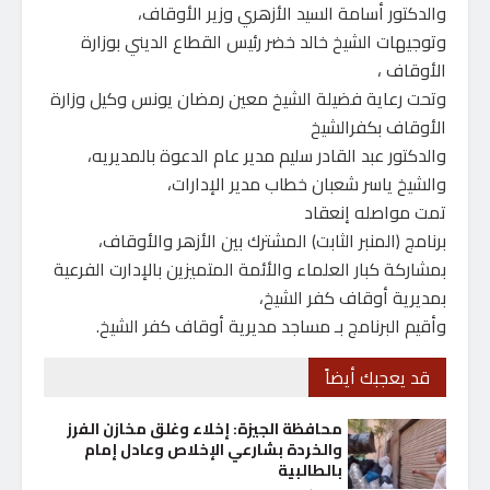
والدكتور أسامة السيد الأزهري وزير الأوقاف،
وتوجيهات الشيخ خالد خضر رئيس القطاع الديني بوزارة
الأوقاف ،
وتحت رعاية فضيلة الشيخ معين رمضان يونس وكيل وزارة
الأوقاف بكفرالشيخ
والدكتور عبد القادر سليم مدير عام الدعوة بالمديريه،
والشيخ ياسر شعبان خطاب مدير الإدارات،
تمت مواصله إنعقاد
برنامج (المنبر الثابت) المشترك بين الأزهر والأوقاف،
بمشاركة كبار العلماء والأئمة المتميزين بالإدارت الفرعية
بمديرية أوقاف كفر الشيخ،
وأقيم البرنامج بـ مساجد مديرية أوقاف كفر الشيخ.
قد يعجبك أيضاً
محافظة الجيزة: إخلاء وغلق مخازن الفرز
والخردة بشارعي الإخلاص وعادل إمام
بالطالبية