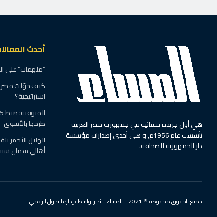
أحدث المقالا
“ملهمات” على ال
كيف حوّلت مصر ال
استراتيجية؟
طرحها بالأسوق
هي أول جريدة مسائية في جمهورية مصر العربية
تأسست عام 1956م, و هي أحدى إصدارات مؤسسة
الهلال الأحمر ين
دار الجمهورية للصحافة.
أهالي شمال سينا
جميع الحقوق محفوظة © 2021 لـ المساء - يُدار بواسطة إدارة التحول الرقمي.