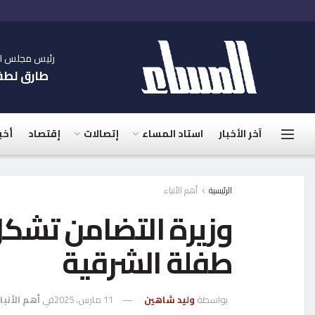
رئيس مجلس الإ
طارق لط
آخر الأخبار
استاد المساء
إتصالات
إقتصاد
أخب
الرئيسية
أهم الأنباء
وزيرة التضامن تشكل
طفلة الشرقية
بواسطة
وليد شاهين
11 مارس، 2025
في
أهم الأنبا