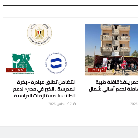
آخر الأخبار
أهم الأنباء
حمر ينفذ قافلة طبية
التضامن تطلق مبادرة «بكرة
املة لدعم أهالي شمال
المدرسة.. الخير في مصر» لدعم
الطلاب بالمستلزمات الدراسية
7 أغسطس، 2026