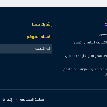
ت
إشترك معنا
مسرح !
أقسام الموقع
تحديات المائية إلى فرص
اختر التصنيف
المنوفية: ضبط 395 أسطوانة بوتاجاز مدعمة قبل
فذ قافلة طبية تنموية شاملة لدعم
ء
سياسة الخصوصية
إتصل بنا