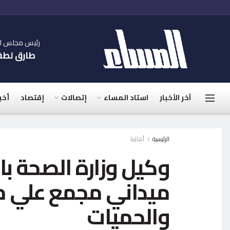
رئيس مجلس الإ
طارق لط
آخر الأخبار
استاد المساء
إتصالات
إقتصاد
أخب
الرئيسية
أهالينا
وكيل وزارة الصحة بال
ميداني مجمع علي م
والحميات