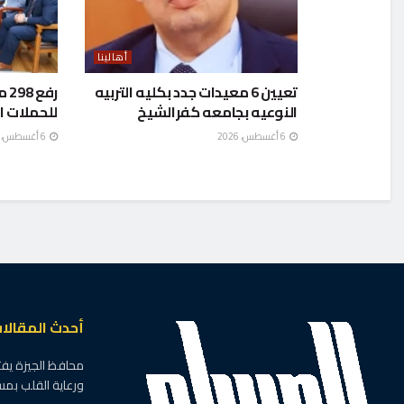
أهالينا
تعيين 6 معيدات جدد بكليه التربيه
رف
النوعيه بجامعه كفرالشيخ
للحملات ا
6 أغسطس، 2026
6 أغسطس، 2026
أحدث المقالا
محافظ الجيزة يفت
ورعاية القلب بم