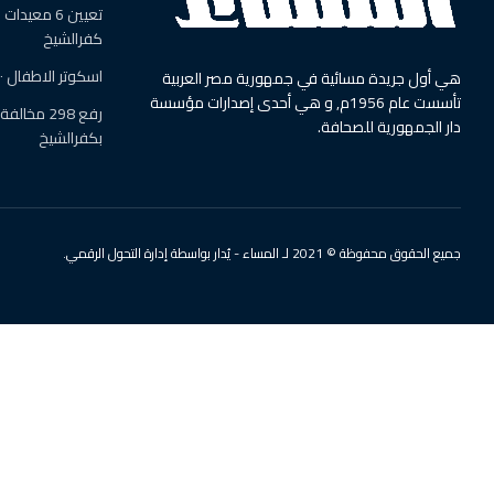
تعيين 6 معي
كفرالشيخ
اسكوتر الاطفال ٠ ٠يغزو شوارع ديروط
هي أول جريدة مسائية في جمهورية مصر العربية
تأسست عام 1956م, و هي أحدى إصدارات مؤسسة
رفع 298 م
دار الجمهورية للصحافة.
بكفرالشيخ
جميع الحقوق محفوظة © 2021 لـ المساء - يُدار بواسطة إدارة التحول الرقمي.