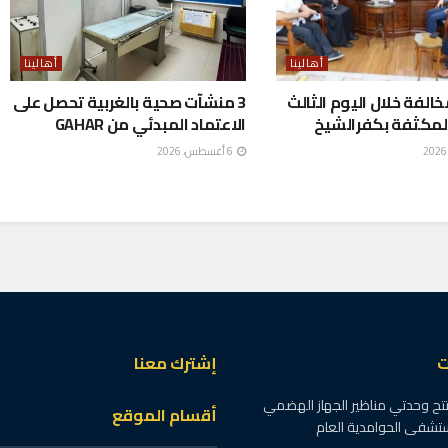
أهالينا
أهالينا
ع 298 مخالفة خلال اليوم الثالث
3 منشآت صحية بالغربية تحصل على
لمكثفة بكفرالشيخ
الاعتماد المبدئي من GAHAR
6 أغسطس، 2026
ت
إشترك معنا
تح وحدتي مناظير الجهاز الهضمي
أقسام الموقع
ستشفى الحوامدية العام