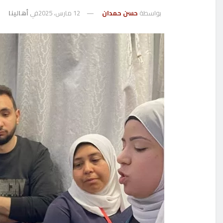
بواسطة
حسن حمدان
12 مارس، 2025
في
أهالينا