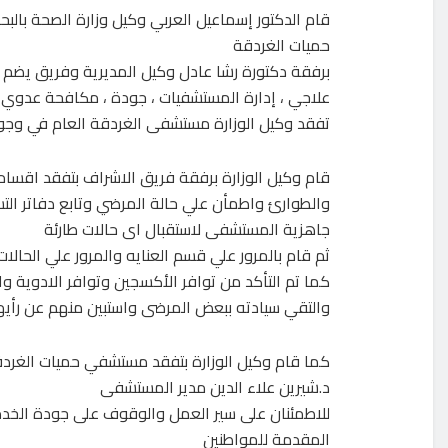
قام الدكتور إسماعيل العربي وكيل وزارة الصحة بال
حميات الغردقة
برفقة دكتورة رشا عادل وكيل المديرية وفريق يضم مدي
علاجي ، إدارة المستشفيات ، جودة ، مكافحة عدوي
تفقد وكيل الوزارة مستشفى الغردقة العام في وجو
قام وكيل الوزارة برفقة فريق الاشراف بتفقد اقسا
والطوارئ واطمأن علي حالة المرضي وتابع دفاتر التس
جاهزية المستشفى لاستقبال اى حالات طارئة
ثم قام بالمرور علي قسم العنايه والمرور علي الحالا
كما تم التأكد من توافر الأكسجين وتوافر الادوية وا
والتقي سيادته ببعض المرضى واستبين منهم عن رأي
كما قام وكيل الوزارة بتفقد مستشفي حميات الغرد
د.شيرين علاء الدين مدير المستشفى
للاطمئنان على سير العمل والوقوف على جودة الخدم
المقدمة للمواطنين